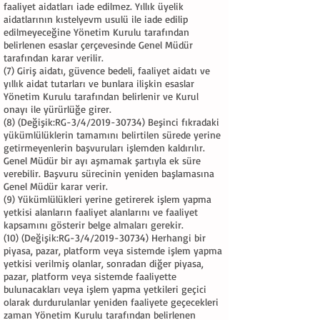
faaliyet aidatları iade edilmez. Yıllık üyelik
aidatlarının kıstelyevm usulü ile iade edilip
edilmeyeceğine Yönetim Kurulu tarafından
belirlenen esaslar çerçevesinde Genel Müdür
tarafından karar verilir.
(7) Giriş aidatı, güvence bedeli, faaliyet aidatı ve
yıllık aidat tutarları ve bunlara ilişkin esaslar
Yönetim Kurulu tarafından belirlenir ve Kurul
onayı ile yürürlüğe girer.
(8) (Değişik:RG-3/4/2019-30734) Beşinci fıkradaki
yükümlülüklerin tamamını belirtilen sürede yerine
getirmeyenlerin başvuruları işlemden kaldırılır.
Genel Müdür bir ayı aşmamak şartıyla ek süre
verebilir. Başvuru sürecinin yeniden başlamasına
Genel Müdür karar verir.
(9) Yükümlülükleri yerine getirerek işlem yapma
yetkisi alanların faaliyet alanlarını ve faaliyet
kapsamını gösterir belge almaları gerekir.
(10) (Değişik:RG-3/4/2019-30734) Herhangi bir
piyasa, pazar, platform veya sistemde işlem yapma
yetkisi verilmiş olanlar, sonradan diğer piyasa,
pazar, platform veya sistemde faaliyette
bulunacakları veya işlem yapma yetkileri geçici
olarak durdurulanlar yeniden faaliyete geçecekleri
zaman Yönetim Kurulu tarafından belirlenen