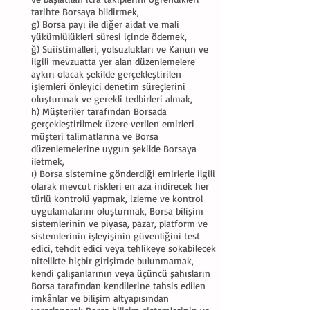
tarihte Borsaya bildirmek,
g) Borsa payı ile diğer aidat ve mali
yükümlülükleri süresi içinde ödemek,
ğ) Suiistimalleri, yolsuzlukları ve Kanun ve
ilgili mevzuatta yer alan düzenlemelere
aykırı olacak şekilde gerçekleştirilen
işlemleri önleyici denetim süreçlerini
oluşturmak ve gerekli tedbirleri almak,
h) Müşteriler tarafından Borsada
gerçekleştirilmek üzere verilen emirleri
müşteri talimatlarına ve Borsa
düzenlemelerine uygun şekilde Borsaya
iletmek,
ı) Borsa sistemine gönderdiği emirlerle ilgili
olarak mevcut riskleri en aza indirecek her
türlü kontrolü yapmak, izleme ve kontrol
uygulamalarını oluşturmak, Borsa bilişim
sistemlerinin ve piyasa, pazar, platform ve
sistemlerinin işleyişinin güvenliğini test
edici, tehdit edici veya tehlikeye sokabilecek
nitelikte hiçbir girişimde bulunmamak,
kendi çalışanlarının veya üçüncü şahısların
Borsa tarafından kendilerine tahsis edilen
imkânlar ve bilişim altyapısından