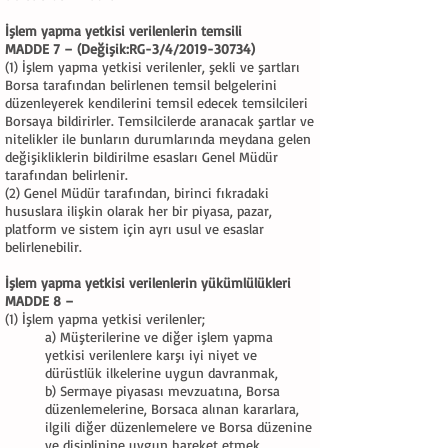
İşlem yapma yetkisi verilenlerin temsili
MADDE 7 – (Değişik:RG-3/4/2019-30734)
(1) İşlem yapma yetkisi verilenler, şekli ve şartları
Borsa tarafından belirlenen temsil belgelerini
düzenleyerek kendilerini temsil edecek temsilcileri
Borsaya bildirirler. Temsilcilerde aranacak şartlar ve
nitelikler ile bunların durumlarında meydana gelen
değişikliklerin bildirilme esasları Genel Müdür
tarafından belirlenir.
(2) Genel Müdür tarafından, birinci fıkradaki
hususlara ilişkin olarak her bir piyasa, pazar,
platform ve sistem için ayrı usul ve esaslar
belirlenebilir.
İşlem yapma yetkisi verilenlerin yükümlülükleri
MADDE 8 –
(1) İşlem yapma yetkisi verilenler;
a) Müşterilerine ve diğer işlem yapma
yetkisi verilenlere karşı iyi niyet ve
dürüstlük ilkelerine uygun davranmak,
b) Sermaye piyasası mevzuatına, Borsa
düzenlemelerine, Borsaca alınan kararlara,
ilgili diğer düzenlemelere ve Borsa düzenine
ve disiplinine uygun hareket etmek,