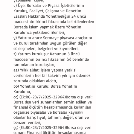
v) Üye: Borsalar ve Piyasa İşleticilerinin
Kuruluş, Faaliyet, Çalışma ve Denetim
Esasları Hakkında Yönetmeliğin 24 üncü
maddesinin birinci fıkrasında belirtilenlerden
Borsada işlem yapmak üzere Yönetim
Kurulunca yetkilendirilenleri,
y) Yatırım aracı: Sermaye piyasası araçlarını
ve Kurul tarafından uygun görülen diğer
sözleşmeleri, belgeleri ve kıymetleri,
z) Yatırım kuruluşu: Kanunun 3 üncü
maddesinin birinci fıkrasının (v) bendinde
tanımlanan kuruluşları,
aa) Yıllık aidat: İşlem yapma yetkisi
verilenlerin her bir takvim yılı için ödemek
zorunda oldukları aidatı,
bb) Yönetim Kurulu: Borsa Yönetim
Kurulunu,
cc) (Ek:RG-23/7/2025-32964)Borsa dışı veri:
Borsa dışı veri sunanlardan temin edilen ve
finansal ölçütün hesaplamasında kullanılan
organize piyasalar ve borsalar kaynaklı
olanlar hariç fiyat, tahmin, değer, oran ve
benzeri verileri,
çç) (Ek:RG-23/7/2025-32964)Borsa dışı veri
sunan: Finansal ölçütün hesaplamasında