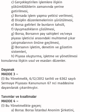
c) Gerçekleştirilen işlemlere ilişkin
yükümlülüklerin zamanında yerine
getirilmesi,
ç) Borsada işlem yapma yetkisi verilmesi,
d) Disiplin düzenlemelerinin yürütülmesi,
e) Borsa gelirleri ile bunların tahsili,
f) Uyuşmazlıkların çözülmesi,
g) Borsa, Borsanın pay sahipleri ve/veya
piyasa işleticisi arasındaki muhtemel çıkar
çatışmalarının önüne geçilmesi,
ğ) Borsanın işletim, denetim ve gözetim
sistemleri,
h) Piyasa oluşturma, işletme ve yönetilmesi
konularına ilişkin usul ve esasları düzenler.
Dayanak
MADDE 3 –
(1) Bu Yönetmelik, 6/12/2012 tarihli ve 6362 sayılı
Sermaye Piyasası Kanununun 67 nci maddesine
dayanılarak çıkarılmıştır.
Tanımlar ve kısaltmalar
MADDE 4 –
(1) Bu Yönetmelikte geçen;
a) Borsa: Borsa İstanbul Anonim Şirketini,