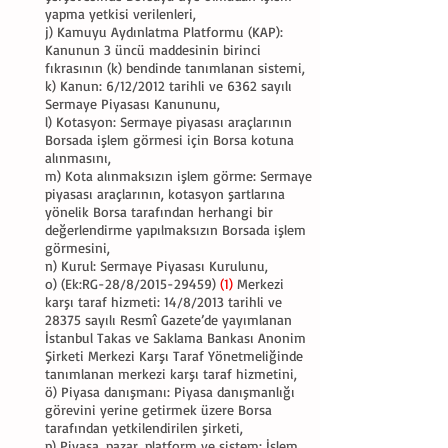
yapma yetkisi verilenleri,
j) Kamuyu Aydınlatma Platformu (KAP):
Kanunun 3 üncü maddesinin birinci
fıkrasının (k) bendinde tanımlanan sistemi,
k) Kanun: 6/12/2012 tarihli ve 6362 sayılı
Sermaye Piyasası Kanununu,
l) Kotasyon: Sermaye piyasası araçlarının
Borsada işlem görmesi için Borsa kotuna
alınmasını,
m) Kota alınmaksızın işlem görme: Sermaye
piyasası araçlarının, kotasyon şartlarına
yönelik Borsa tarafından herhangi bir
değerlendirme yapılmaksızın Borsada işlem
görmesini,
n) Kurul: Sermaye Piyasası Kurulunu,
o) (Ek:RG-28/8/2015-29459)
(1)
Merkezi
karşı taraf hizmeti: 14/8/2013 tarihli ve
28375 sayılı Resmî Gazete’de yayımlanan
İstanbul Takas ve Saklama Bankası Anonim
Şirketi Merkezi Karşı Taraf Yönetmeliğinde
tanımlanan merkezi karşı taraf hizmetini,
ö) Piyasa danışmanı: Piyasa danışmanlığı
görevini yerine getirmek üzere Borsa
tarafından yetkilendirilen şirketi,
p) Piyasa, pazar, platform ve sistem: İşlem