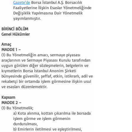
Gazete’de
Borsa İstanbul A.Ş. Borsacılık
Faaliyetlerine İlişkin Esaslar Yönetmeliğinde
Değişiklik Yapılmasına Dair Yönetmelik
yayımlanmıştır.
BİRİNCİ BÖLÜM
Genel Hükümler
Amaç
MADDE 1 –
(1) Bu Yönetmeliğin amacı, sermaye piyasası
araçlarının ve Sermaye Piyasası Kurulu tarafından
uygun görülen diğer sözleşmelerin, belgelerin ve
kıymetlerin Borsa İstanbul Anonim Şirketi
bünyesinde güvenilir, şeffaf, etkin, istikrarlı, adil ve
rekabetçi bir ortamda işlem görmesine ilişkin usul
ve esasları düzenlemektir.
Kapsam
MADDE 2 –
(1) Bu Yönetmelik;
a) Kota alınma, kottan çıkarılma ile borsada
işlem görme ve işlem görmenin
durdurulması,
b) Emirlerin iletilmesi ve eşleştirilmesi,