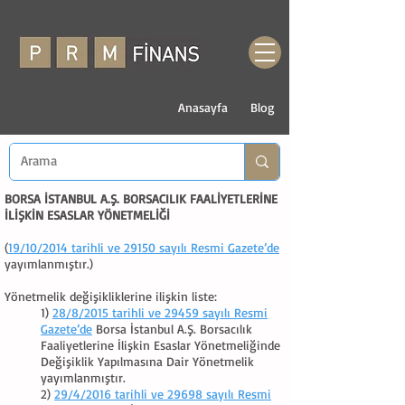
Anasayfa
Blog
BORSA İSTANBUL A.Ş. BORSACILIK FAALİYETLERİNE
İLİŞKİN ESASLAR YÖNETMELİĞİ
(
19/10/2014 tarihli ve 29150 sayılı Resmi Gazete’de
yayımlanmıştır.)
Yönetmelik değişikliklerine ilişkin liste:
1)
28/8/2015 tarihli ve 29459 sayılı Resmi
Gazete’de
Borsa İstanbul A.Ş. Borsacılık
Faaliyetlerine İlişkin Esaslar Yönetmeliğinde
Değişiklik Yapılmasına Dair Yönetmelik
yayımlanmıştır.
2)
29/4/2016 tarihli ve 29698 sayılı Resmi