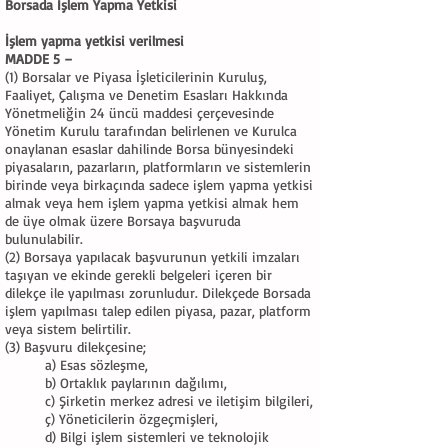
Borsada İşlem Yapma Yetkisi
İşlem yapma yetkisi verilmesi
MADDE 5 –
(1) Borsalar ve Piyasa İşleticilerinin Kuruluş,
Faaliyet, Çalışma ve Denetim Esasları Hakkında
Yönetmeliğin 24 üncü maddesi çerçevesinde
Yönetim Kurulu tarafından belirlenen ve Kurulca
onaylanan esaslar dahilinde Borsa bünyesindeki
piyasaların, pazarların, platformların ve sistemlerin
birinde veya birkaçında sadece işlem yapma yetkisi
almak veya hem işlem yapma yetkisi almak hem
de üye olmak üzere Borsaya başvuruda
bulunulabilir.
(2) Borsaya yapılacak başvurunun yetkili imzaları
taşıyan ve ekinde gerekli belgeleri içeren bir
dilekçe ile yapılması zorunludur. Dilekçede Borsada
işlem yapılması talep edilen piyasa, pazar, platform
veya sistem belirtilir.
(3) Başvuru dilekçesine;
a) Esas sözleşme,
b) Ortaklık paylarının dağılımı,
c) Şirketin merkez adresi ve iletişim bilgileri,
ç) Yöneticilerin özgeçmişleri,
d) Bilgi işlem sistemleri ve teknolojik