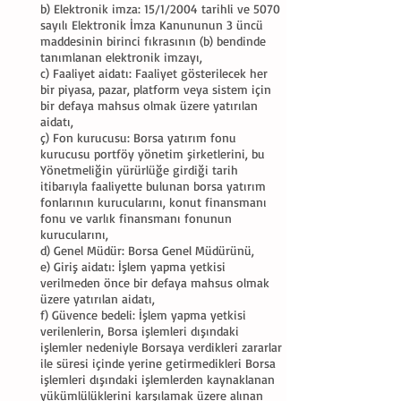
b) Elektronik imza: 15/1/2004 tarihli ve 5070
sayılı Elektronik İmza Kanununun 3 üncü
maddesinin birinci fıkrasının (b) bendinde
tanımlanan elektronik imzayı,
c) Faaliyet aidatı: Faaliyet gösterilecek her
bir piyasa, pazar, platform veya sistem için
bir defaya mahsus olmak üzere yatırılan
aidatı,
ç) Fon kurucusu: Borsa yatırım fonu
kurucusu portföy yönetim şirketlerini, bu
Yönetmeliğin yürürlüğe girdiği tarih
itibarıyla faaliyette bulunan borsa yatırım
fonlarının kurucularını, konut finansmanı
fonu ve varlık finansmanı fonunun
kurucularını,
d) Genel Müdür: Borsa Genel Müdürünü,
e) Giriş aidatı: İşlem yapma yetkisi
verilmeden önce bir defaya mahsus olmak
üzere yatırılan aidatı,
f) Güvence bedeli: İşlem yapma yetkisi
verilenlerin, Borsa işlemleri dışındaki
işlemler nedeniyle Borsaya verdikleri zararlar
ile süresi içinde yerine getirmedikleri Borsa
işlemleri dışındaki işlemlerden kaynaklanan
yükümlülüklerini karşılamak üzere alınan