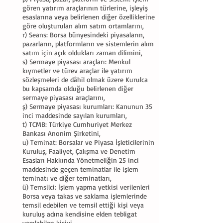
gören yatırım araçlarının türlerine, işleyiş
esaslarına veya belirlenen diğer özelliklerine
göre oluşturulan alım satım ortamlarını,
r) Seans: Borsa bünyesindeki piyasaların,
pazarların, platformların ve sistemlerin alım
satım için açık oldukları zaman dilimini,
s) Sermaye piyasası araçları: Menkul
kıymetler ve türev araçlar ile yatırım
sözleşmeleri de dâhil olmak üzere Kurulca
bu kapsamda olduğu belirlenen diğer
sermaye piyasası araçlarını,
ş) Sermaye piyasası kurumları: Kanunun 35
inci maddesinde sayılan kurumları,
t) TCMB: Türkiye Cumhuriyet Merkez
Bankası Anonim Şirketini,
u) Teminat: Borsalar ve Piyasa İşleticilerinin
Kuruluş, Faaliyet, Çalışma ve Denetim
Esasları Hakkında Yönetmeliğin 25 inci
maddesinde geçen teminatlar ile işlem
teminatı ve diğer teminatları,
ü) Temsilci: İşlem yapma yetkisi verilenleri
Borsa veya takas ve saklama işlemlerinde
temsil edebilen ve temsil ettiği kişi veya
kuruluş adına kendisine elden tebligat
yapılabilen kişiyi,