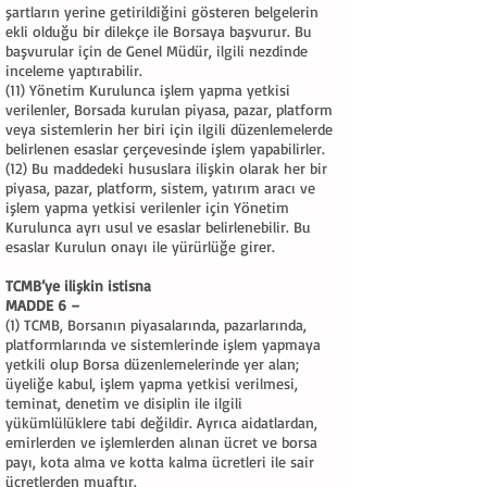
şartların yerine getirildiğini gösteren belgelerin
ekli olduğu bir dilekçe ile Borsaya başvurur. Bu
başvurular için de Genel Müdür, ilgili nezdinde
inceleme yaptırabilir.
(11) Yönetim Kurulunca işlem yapma yetkisi
verilenler, Borsada kurulan piyasa, pazar, platform
veya sistemlerin her biri için ilgili düzenlemelerde
belirlenen esaslar çerçevesinde işlem yapabilirler.
(12) Bu maddedeki hususlara ilişkin olarak her bir
piyasa, pazar, platform, sistem, yatırım aracı ve
işlem yapma yetkisi verilenler için Yönetim
Kurulunca ayrı usul ve esaslar belirlenebilir. Bu
esaslar Kurulun onayı ile yürürlüğe girer.
TCMB’ye ilişkin istisna
MADDE 6 –
(1) TCMB, Borsanın piyasalarında, pazarlarında,
platformlarında ve sistemlerinde işlem yapmaya
yetkili olup Borsa düzenlemelerinde yer alan;
üyeliğe kabul, işlem yapma yetkisi verilmesi,
teminat, denetim ve disiplin ile ilgili
yükümlülüklere tabi değildir. Ayrıca aidatlardan,
emirlerden ve işlemlerden alınan ücret ve borsa
payı, kota alma ve kotta kalma ücretleri ile sair
ücretlerden muaftır.