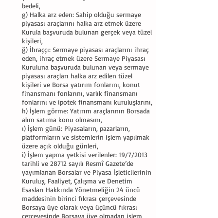
bedeli,
g) Halka arz eden: Sahip olduğu sermaye
piyasası araçlarını halka arz etmek üzere
Kurula başvuruda bulunan gerçek veya tüzel
kişileri,
ğ) İhraççı: Sermaye piyasası araçlarını ihraç
eden, ihraç etmek üzere Sermaye Piyasası
Kuruluna başvuruda bulunan veya sermaye
piyasası araçları halka arz edilen tüzel
kişileri ve Borsa yatırım fonlarını, konut
finansmanı fonlarını, varlık finansmanı
fonlarını ve ipotek finansmanı kuruluşlarını,
h) İşlem görme: Yatırım araçlarının Borsada
alım satıma konu olmasını,
ı) İşlem günü: Piyasaların, pazarların,
platformların ve sistemlerin işlem yapılmak
üzere açık olduğu günleri,
i) İşlem yapma yetkisi verilenler: 19/7/2013
tarihli ve 28712 sayılı Resmî Gazete’de
yayımlanan Borsalar ve Piyasa İşleticilerinin
Kuruluş, Faaliyet, Çalışma ve Denetim
Esasları Hakkında Yönetmeliğin 24 üncü
maddesinin birinci fıkrası çerçevesinde
Borsaya üye olarak veya üçüncü fıkrası
çerçevesinde Borsaya üye olmadan işlem