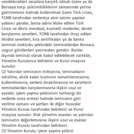
verebilecekleri zararlara karşılık olmak üzere ya da
Borsaya karşı yükümlülüklerini zamanında yerine
getirmemesi halinde kullanılmak üzere Türk Lirası,
TCMB tarafından serbestçe alım satımı yapılan
yabancı paralar, borsa adına bloke edilen Türk
Lirası ve döviz mevduat, kıymetli madenler, devlet
borçlanma senetleri, TCMB tarafından ihraç edilen
likidite senetleri, kira sertifikaları ya da banka
teminat mektubu şeklindeki teminatlardan Borsaca
uygun görülenleri yatırmaları gerekir. Bunlar
dışında teminat olarak kabul edilebilecek varlıklar,
Yönetim Kurulunca belirlenir ve Kurul onayına
sunulur.
(2) Yatırılan teminatın miktarına, teminatların
tahsiline, eksik kalan kısmının tamamlanmasına,
kullanılmasına, serbest bırakılmasına ve zararların
teminatlardan karşılanmasına ilişkin usul ve
esaslar; işlem yapma yetkisinin herhangi bir
nedenle sona ermesi halinde teminatın geri
verilme zamanı ve şartları ile diğer hususlar
Yönetim Kurulu tarafından belirlenir ve Kurul
onayına sunulur. Risk yönetim esasları ve yatırılan
teminatın değerlemesine ilişkin usul ve esaslar
Yönetim Kurulu tarafından belirlenir.
(3) Yönetim Kurulu; işlem yapma yetkisi