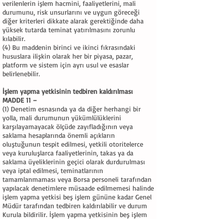
verilenlerin işlem hacmini, faaliyetlerini, mali
durumunu, risk unsurlarını ve uygun göreceği
diğer kriterleri dikkate alarak gerektiğinde daha
yüksek tutarda teminat yatırılmasını zorunlu
kılabilir.
(4) Bu maddenin birinci ve ikinci fıkrasındaki
hususlara ilişkin olarak her bir piyasa, pazar,
platform ve sistem için ayrı usul ve esaslar
belirlenebilir.
İşlem yapma yetkisinin tedbiren kaldırılması
MADDE 11 –
(1) Denetim esnasında ya da diğer herhangi bir
yolla, mali durumunun yükümlülüklerini
karşılayamayacak ölçüde zayıfladığının veya
saklama hesaplarında önemli açıkların
oluştuğunun tespit edilmesi, yetkili otoritelerce
veya kuruluşlarca faaliyetlerinin, takas ya da
saklama üyeliklerinin geçici olarak durdurulması
veya iptal edilmesi, teminatlarının
tamamlanmaması veya Borsa personeli tarafından
yapılacak denetimlere müsaade edilmemesi halinde
işlem yapma yetkisi beş işlem gününe kadar Genel
Müdür tarafından tedbiren kaldırılabilir ve durum
Kurula bildirilir. İşlem yapma yetkisinin beş işlem