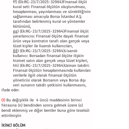
ff) (Ek:RG-23/7/2025-32964)Finansal ölçüt
kural seti: Finansal ölçütün oluşturulması,
hesaplanması, yayınlanması ve sürekliliğinin
sağlanması amacıyla Borsa İstanbul A.Ş.
tarafından belirlenmiş kural ve yöntemler
bütününü,
gg) (Ek:RG-23/7/2025-32964)Finansal ölçüt
yararlanıcısı: Finansal ölçüte dayalı finansal
ürün veya kontratın tarafı olan gerçek veya
tüzel kişiler ile lisanslı kullanıcıları,
ğğ) (Ek:RG-23/7/2025-32964)Lisanslı
kullanıcı: Borsadan finansal ölçüte ilişkin
hizmet satın alan gerçek veya tüzel kişileri,
hh) (Ek:RG-23/7/2025-32964)Uzman takdiri:
Finansal ölçütün hesaplanmasında kullanılan
verilerle ilgili olarak finansal ölçütün
yöneticisi olarak Borsanın veya Borsa dışı
veri sunanın takdir yetkisini kullanmasını,
ifade eder.
(1)
Bu değişiklik ile 4 üncü maddesinin birinci
fıkrasına (n) bendinden sonra gelmek üzere (o)
bendi eklenmiş ve diğer bentler buna göre teselsül
ettirilmiştir
.
İKİNCİ BÖLÜM