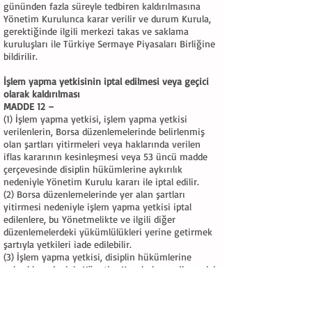
gününden fazla süreyle tedbiren kaldırılmasına
Yönetim Kurulunca karar verilir ve durum Kurula,
gerektiğinde ilgili merkezi takas ve saklama
kuruluşları ile Türkiye Sermaye Piyasaları Birliğine
bildirilir.
İşlem yapma yetkisinin iptal edilmesi veya geçici
olarak kaldırılması
MADDE 12 –
(1) İşlem yapma yetkisi, işlem yapma yetkisi
verilenlerin, Borsa düzenlemelerinde belirlenmiş
olan şartları yitirmeleri veya haklarında verilen
iflas kararının kesinleşmesi veya 53 üncü madde
çerçevesinde disiplin hükümlerine aykırılık
nedeniyle Yönetim Kurulu kararı ile iptal edilir.
(2) Borsa düzenlemelerinde yer alan şartları
yitirmesi nedeniyle işlem yapma yetkisi iptal
edilenlere, bu Yönetmelikte ve ilgili diğer
düzenlemelerdeki yükümlülükleri yerine getirmek
şartıyla yetkileri iade edilebilir.
(3) İşlem yapma yetkisi, disiplin hükümlerine
aykırılık nedeniyle Yönetim Kurulu kararı ile geçici
olarak kaldırılabilir.
(4) İşlem yapma yetkisinin iptal edilmesi veya
geçici olarak kaldırılmasına ilişkin kararlar Kurula,