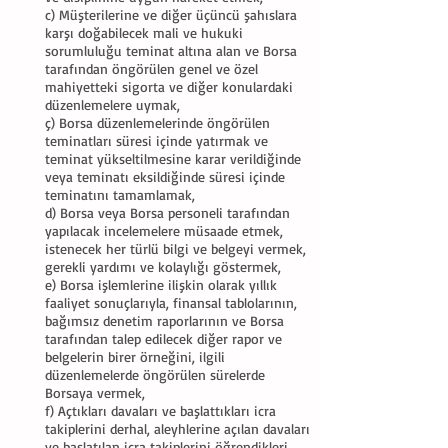
c) Müşterilerine ve diğer üçüncü şahıslara
karşı doğabilecek mali ve hukuki
sorumluluğu teminat altına alan ve Borsa
tarafından öngörülen genel ve özel
mahiyetteki sigorta ve diğer konulardaki
düzenlemelere uymak,
ç) Borsa düzenlemelerinde öngörülen
teminatları süresi içinde yatırmak ve
teminat yükseltilmesine karar verildiğinde
veya teminatı eksildiğinde süresi içinde
teminatını tamamlamak,
d) Borsa veya Borsa personeli tarafından
yapılacak incelemelere müsaade etmek,
istenecek her türlü bilgi ve belgeyi vermek,
gerekli yardımı ve kolaylığı göstermek,
e) Borsa işlemlerine ilişkin olarak yıllık
faaliyet sonuçlarıyla, finansal tablolarının,
bağımsız denetim raporlarının ve Borsa
tarafından talep edilecek diğer rapor ve
belgelerin birer örneğini, ilgili
düzenlemelerde öngörülen sürelerde
Borsaya vermek,
f) Açtıkları davaları ve başlattıkları icra
takiplerini derhal, aleyhlerine açılan davaları
ve başlatılan icra takiplerini öğrendikleri