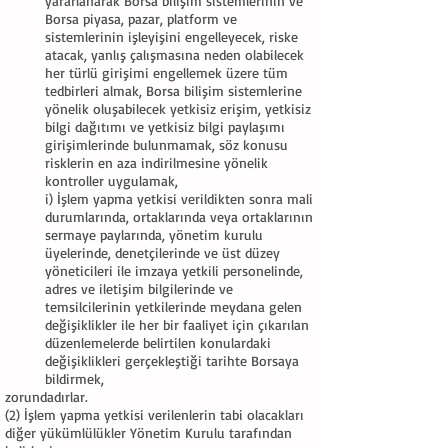
yararlanarak Borsa bilişim sistemlerinin ve
Borsa piyasa, pazar, platform ve
sistemlerinin işleyişini engelleyecek, riske
atacak, yanlış çalışmasına neden olabilecek
her türlü girişimi engellemek üzere tüm
tedbirleri almak, Borsa bilişim sistemlerine
yönelik oluşabilecek yetkisiz erişim, yetkisiz
bilgi dağıtımı ve yetkisiz bilgi paylaşımı
girişimlerinde bulunmamak, söz konusu
risklerin en aza indirilmesine yönelik
kontroller uygulamak,
i) İşlem yapma yetkisi verildikten sonra mali
durumlarında, ortaklarında veya ortaklarının
sermaye paylarında, yönetim kurulu
üyelerinde, denetçilerinde ve üst düzey
yöneticileri ile imzaya yetkili personelinde,
adres ve iletişim bilgilerinde ve
temsilcilerinin yetkilerinde meydana gelen
değişiklikler ile her bir faaliyet için çıkarılan
düzenlemelerde belirtilen konulardaki
değişiklikleri gerçekleştiği tarihte Borsaya
bildirmek,
zorundadırlar.
(2) İşlem yapma yetkisi verilenlerin tabi olacakları
diğer yükümlülükler Yönetim Kurulu tarafından