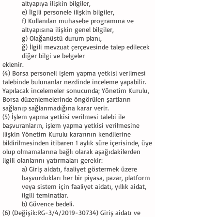
altyapıya ilişkin bilgiler,
e) İlgili personele ilişkin bilgiler,
f) Kullanılan muhasebe programına ve
altyapısına ilişkin genel bilgiler,
g) Olağanüstü durum planı,
ğ) İlgili mevzuat çerçevesinde talep edilecek
diğer bilgi ve belgeler
eklenir.
(4) Borsa personeli işlem yapma yetkisi verilmesi
talebinde bulunanlar nezdinde inceleme yapabilir.
Yapılacak incelemeler sonucunda; Yönetim Kurulu,
Borsa düzenlemelerinde öngörülen şartların
sağlanıp sağlanmadığına karar verir.
(5) İşlem yapma yetkisi verilmesi talebi ile
başvuranların, işlem yapma yetkisi verilmesine
ilişkin Yönetim Kurulu kararının kendilerine
bildirilmesinden itibaren 1 aylık süre içerisinde, üye
olup olmamalarına bağlı olarak aşağıdakilerden
ilgili olanlarını yatırmaları gerekir:
a) Giriş aidatı, faaliyet göstermek üzere
başvurdukları her bir piyasa, pazar, platform
veya sistem için faaliyet aidatı, yıllık aidat,
ilgili teminatlar.
b) Güvence bedeli.
(6) (Değişik:RG-3/4/2019-30734) Giriş aidatı ve