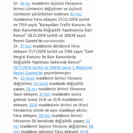
12-
16 ncı
maddenin üçüncü fıkrasının
birinci cümlesini değiştiren ve üçüncü
cümlesini yürürlükten kaldıran;
61 inci
maddesine fıkra ekleyen 27/12/2018 tarihli
ve 7159 sayılı "Karayolları Trafik Kanunu ile
Bazı Kanunlarda Değişiklik Yapılmasına Dair
Kanun"
28.12.2018
tarihli ve 30639 sayılı
Resmi Gazete’de
yayımlanmıştır.
13-
31 inci
maddesine dördüncü fıkra
ekleyen 17/7/2019 tarihli ve 7186 sayılı "Gelir
Vergisi Kanunu İle Bazı Kanunlarda
Değişiklik Yapılması Hakkında Kanun"
19/7/2019 tarihli ve 30836 sayılı 1. Mükerrer
Resmi Gazete’de
yayımlanmıştır.
14-
23 üncü
maddenin birinci fıkrasını
değiştiren;
24 üncü
maddede değişiklik
yapan;
26 ncı
maddenin birinci fıkrasına
ibare ekleyen;
31 inci
maddeden sonra
gelmek üzere 31/A ve 31/B maddelerini
ekleyen;
35/A
maddesinin birinci ve ikinci
fıkralarına cümle ile aynı maddeye altıncı
fıkra ekleyen;
38 inci
maddenin birinci
fıkrasının (b) bendinde değişiklik yapan;
52
nci
maddenin beşinci fıkrasını değiştiren;
58
inci
maddeye sekizinci fıkra ekleyen;
61/A