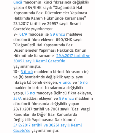
üncü
maddenin ikinci fıkrasında değişiklik
yapan 684/KHK sayılı "Olağanüstü Hal
Kapsamında Bazı Düzenlemeler Yapılması
Hakkında Kanun Hükmünde Kararname"
23.1.2017
tarihli ve 29957 sayılı Resmi
Gazete’de
yayımlanmıştır.
9-
61/A
maddesi ile
99 uncu
maddeye
dördüncü fıkra ekleyen 690/KHK sayılı
"Olağanüstü Hal Kapsamında Bazı
Düzenlemeler Yapılması Hakkında Kanun
Hükmünde Kararname"
29.4.2017 tarihli ve
30052 sayılı Resmi Gazete’de
yayımlanmıştır.
10-
3 üncü
maddenin birinci fıkrasının (e)
ve (h) bentlerinde değişiklik yapıp, aynı
fıkraya (z) bendi ekleyen,
4 üncü
ve
16 ncı
maddenin birinci fıkralarında değişiklik
yapıp,
16 ncı
maddeye üçüncü fıkra ekleyen,
35/A
maddesi ekleyen ve
99 uncu
maddenin
dördüncü fıkrasında değişiklik yapan
28/11/2017 tarihli ve 7061 sayılı "Bazı Vergi
Kanunları ile Diğer Bazı Kanunlarda
Değişiklik Yapılmasına Dair Kanun"
5/12/2017 tarihli ve 30261 sayılı Resmi
Gazete’de
yayımlanmıştır.