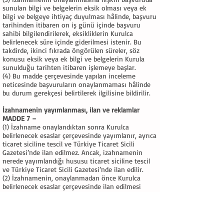
sunulan bilgi ve belgelerin eksik olması veya ek
bilgi ve belgeye ihtiyaç duyulması hâlinde, başvuru
tarihinden itibaren on iş günü içinde başvuru
sahibi bilgilendirilerek, eksikliklerin Kurulca
belirlenecek süre içinde giderilmesi istenir. Bu
takdirde, ikinci fıkrada öngörülen süreler, söz
konusu eksik veya ek bilgi ve belgelerin Kurula
sunulduğu tarihten itibaren işlemeye başlar.
(4) Bu madde çerçevesinde yapılan inceleme
neticesinde başvuruların onaylanmaması hâlinde
bu durum gerekçesi belirtilerek ilgilisine bildirilir.
İzahnamenin yayımlanması, ilan ve reklamlar
MADDE 7 –
(1) İzahname onaylandıktan sonra Kurulca
belirlenecek esaslar çerçevesinde yayımlanır, ayrıca
ticaret siciline tescil ve Türkiye Ticaret Sicili
Gazetesi’nde ilan edilmez. Ancak, izahnamenin
nerede yayımlandığı hususu ticaret siciline tescil
ve Türkiye Ticaret Sicili Gazetesi’nde ilan edilir.
(2) İzahnamenin, onaylanmadan önce Kurulca
belirlenecek esaslar çerçevesinde ilan edilmesi
mümkündür.
(3) İhraca ilişkin ilan, reklam ve açıklamalar
izahname ile tutarlı olmalı, gerçeğe aykırı,
abartılmış ve yanıltıcı bilgiler içermemelidir.