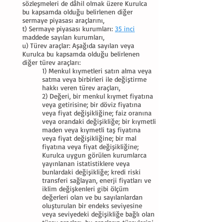
sözleşmeleri de dâhil olmak üzere Kurulca
bu kapsamda olduğu belirlenen diğer
sermaye piyasası araçlarını,
t) Sermaye piyasası kurumları:
35 inci
maddede sayılan kurumları,
u) Türev araçlar: Aşağıda sayılan veya
Kurulca bu kapsamda olduğu belirlenen
diğer türev araçları:
1) Menkul kıymetleri satın alma veya
satma veya birbirleri ile değiştirme
hakkı veren türev araçları,
2) Değeri, bir menkul kıymet fiyatına
veya getirisine; bir döviz fiyatına
veya fiyat değişikliğine; faiz oranına
veya orandaki değişikliğe; bir kıymetli
maden veya kıymetli taş fiyatına
veya fiyat değişikliğine; bir mal
fiyatına veya fiyat değişikliğine;
Kurulca uygun görülen kurumlarca
yayınlanan istatistiklere veya
bunlardaki değişikliğe; kredi riski
transferi sağlayan, enerji fiyatları ve
iklim değişkenleri gibi ölçüm
değerleri olan ve bu sayılanlardan
oluşturulan bir endeks seviyesine
veya seviyedeki değişikliğe bağlı olan