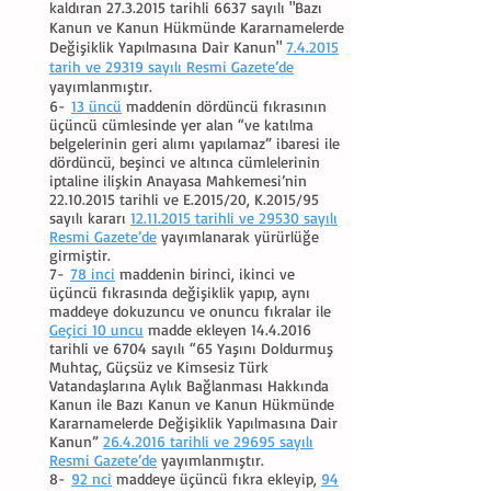
kaldıran
27.3.2015
tarihli 6637 sayılı "Bazı
Kanun ve Kanun Hükmünde Kararnamelerde
Değişiklik Yapılmasına Dair Kanun"
7.4.2015
tarih ve 29319 sayılı Resmi Gazete’de
yayımlanmıştır.
6-
13 üncü
maddenin dördüncü fıkrasının
üçüncü cümlesinde yer alan “ve katılma
belgelerinin geri alımı yapılamaz” ibaresi ile
dördüncü, beşinci ve altınca cümlelerinin
iptaline ilişkin Anayasa Mahkemesi’nin
22.10.2015
tarihli ve E.2015/20, K.2015/95
sayılı kararı
12.11.2015 tarihli ve 29530 sayılı
Resmi Gazete’de
yayımlanarak yürürlüğe
girmiştir.
7-
78 inci
maddenin birinci, ikinci ve
üçüncü fıkrasında değişiklik yapıp, aynı
maddeye dokuzuncu ve onuncu fıkralar ile
Geçici 10 uncu
madde ekleyen 14.4.2016
tarihli ve 6704 sayılı “65 Yaşını Doldurmuş
Muhtaç, Güçsüz ve Kimsesiz Türk
Vatandaşlarına Aylık Bağlanması Hakkında
Kanun ile Bazı Kanun ve Kanun Hükmünde
Kararnamelerde Değişiklik Yapılmasına Dair
Kanun”
26.4.2016 tarihli ve 29695 sayılı
Resmi Gazete’de
yayımlanmıştır.
8-
92 nci
maddeye üçüncü fıkra ekleyip,
94