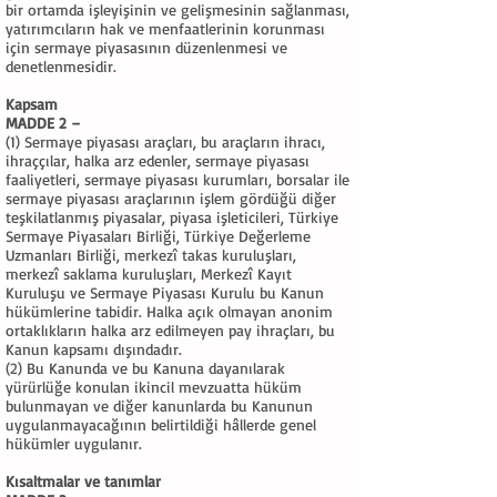
bir ortamda işleyişinin ve gelişmesinin sağlanması,
yatırımcıların hak ve menfaatlerinin korunması
için sermaye piyasasının düzenlenmesi ve
denetlenmesidir.
Kapsam
MADDE 2 –
(1) Sermaye piyasası araçları, bu araçların ihracı,
ihraççılar, halka arz edenler, sermaye piyasası
faaliyetleri, sermaye piyasası kurumları, borsalar ile
sermaye piyasası araçlarının işlem gördüğü diğer
teşkilatlanmış piyasalar, piyasa işleticileri, Türkiye
Sermaye Piyasaları Birliği, Türkiye Değerleme
Uzmanları Birliği, merkezî takas kuruluşları,
merkezî saklama kuruluşları, Merkezî Kayıt
Kuruluşu ve Sermaye Piyasası Kurulu bu Kanun
hükümlerine tabidir. Halka açık olmayan anonim
ortaklıkların halka arz edilmeyen pay ihraçları, bu
Kanun kapsamı dışındadır.
(2) Bu Kanunda ve bu Kanuna dayanılarak
yürürlüğe konulan ikincil mevzuatta hüküm
bulunmayan ve diğer kanunlarda bu Kanunun
uygulanmayacağının belirtildiği hâllerde genel
hükümler uygulanır.
Kısaltmalar ve tanımlar