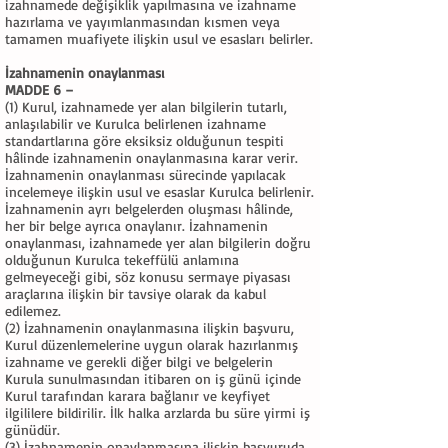
izahnamede değişiklik yapılmasına ve izahname
hazırlama ve yayımlanmasından kısmen veya
tamamen muafiyete ilişkin usul ve esasları belirler.
İzahnamenin onaylanması
MADDE 6 –
(1) Kurul, izahnamede yer alan bilgilerin tutarlı,
anlaşılabilir ve Kurulca belirlenen izahname
standartlarına göre eksiksiz olduğunun tespiti
hâlinde izahnamenin onaylanmasına karar verir.
İzahnamenin onaylanması sürecinde yapılacak
incelemeye ilişkin usul ve esaslar Kurulca belirlenir.
İzahnamenin ayrı belgelerden oluşması hâlinde,
her bir belge ayrıca onaylanır. İzahnamenin
onaylanması, izahnamede yer alan bilgilerin doğru
olduğunun Kurulca tekeffülü anlamına
gelmeyeceği gibi, söz konusu sermaye piyasası
araçlarına ilişkin bir tavsiye olarak da kabul
edilemez.
(2) İzahnamenin onaylanmasına ilişkin başvuru,
Kurul düzenlemelerine uygun olarak hazırlanmış
izahname ve gerekli diğer bilgi ve belgelerin
Kurula sunulmasından itibaren on iş günü içinde
Kurul tarafından karara bağlanır ve keyfiyet
ilgililere bildirilir. İlk halka arzlarda bu süre yirmi iş
günüdür.
(3) İzahnamenin onaylanmasına ilişkin başvuruda