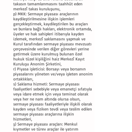
takasın tamamlanmasını taahhüt eden
merkezî takas kuruluşunu,
p) MKK: Sermaye piyasası araçlarının
kaydileştirilmesine ilişkin işlemleri
gerçekleştirmek, kaydileştirilen bu araçları
ve bunlara bağlı hakları, elektronik ortamda,
üyeler ve hak sahipleri itibarıyla kayden
izlemek, merkezî saklamasını yapmak ve
Kurul tarafından sermaye piyasası mevzuatı
çerçevesinde verilen diğer görevleri yerine
getirmek üzere kurulmuş bulunan özel
hukuk tüzel kişiliğini haiz Merkezî Kayıt
Kuruluşu Anonim Şirketini,
r) Piyasa işleticisi: Borsayı veya borsanın
piyasalarını yöneten ve/veya işleten anonim
ortaklıkları,
s) Saklama hizmeti: Sermaye piyasası
faaliyetleri sebebiyle veya emanetçi sıfatıyla
veya idare etmek için veya teminat olarak
veya her ne nam altında olursa olsun,
sermaye piyasası faaliyetleriyle ilişkili olarak
kayden veya fiziken tevdi veya teslim edilen
sermaye piyasası araçlarına ilişkin
hizmetleri,
ş) Sermaye piyasası araçları: Menkul
kıymetler ve türev araçlar ile yatırım