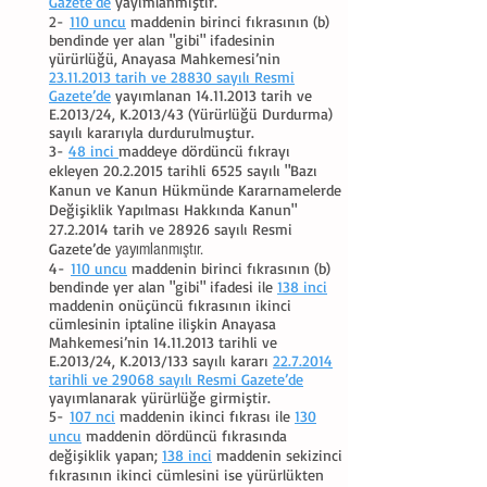
Gazete’de
yayımlanmıştır.
2-
110 uncu
maddenin birinci fıkrasının (b)
bendinde yer alan "gibi" ifadesinin
yürürlüğü, Anayasa Mahkemesi’nin
23.11.2013 tarih ve 28830 sayılı Resmi
Gazete’de
yayımlanan
14.11.2013
tarih ve
E.2013/24, K.2013/43 (Yürürlüğü Durdurma)
sayılı kararıyla durdurulmuştur.
3-
48 inci
maddeye dördüncü fıkrayı
ekleyen
20.2.2015
tarihli 6525 sayılı "Bazı
Kanun ve Kanun Hükmünde Kararnamelerde
Değişiklik Yapılması Hakkında Kanun"
27.2.2014
tarih ve 28926 sayılı Resmi
Gazete’de
yayımlanmıştır.
4-
110 uncu
maddenin birinci fıkrasının (b)
bendinde yer alan "gibi" ifadesi ile
138 inci
maddenin onüçüncü fıkrasının ikinci
cümlesinin iptaline ilişkin Anayasa
Mahkemesi’nin 14.11.2013 tarihli ve
E.2013/24, K.2013/133 sayılı kararı
22.7.2014
tarihli ve 29068 sayılı Resmi Gazete’de
yayımlanarak yürürlüğe girmiştir.
5-
107 nci
maddenin ikinci fıkrası ile
130
uncu
maddenin dördüncü fıkrasında
değişiklik yapan;
138 inci
maddenin sekizinci
fıkrasının ikinci cümlesini ise yürürlükten