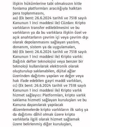
ilişkin hükümlerine tabi olmaksızın kitle
fonlama platformları aracılığıyla halktan
para toplanmasını,
aa) (Ek bent:
26.6.2024
tarihli ve 7518 sayılı
Kanunun 1 inci maddesi ile) Cüzdan: Kripto
varlıkların transfer edilebilmesini ve bu
varlıkların ya da bu varlıklara ilişkin özel ve
açık anahtarların çevrim içi veya çevrim dışı
olarak depolanmasını sağlayan yazılım,
donanım, sistem ya da uygulamaları,
bb) (Ek bent:
26.6.2024
tarihli ve 7518 sayılı
Kanunun 1 inci maddesi ile) Kripto varlık:
Dağıtık defter teknolojisi veya benzer bir
teknoloji kullanılarak elektronik olarak
oluşturulup saklanabilen, dijital ağlar
üzerinden dağıtımı yapılan ve değer veya
hak ifade edebilen gayri maddi varlıkları,
cc) (Ek bent:
26.6.2024
tarihli ve 7518 sayılı
Kanunun 1 inci maddesi ile) Kripto varlık
hizmet sağlayıcı: Platformları, kripto varlık
saklama hizmeti sağlayan kuruluşları ve bu
Kanuna dayanılarak yapılacak
düzenlemelerde kripto varlıkların ilk satış ya
da dağıtımı dâhil olmak üzere kripto
varlıklarla ilgili olarak hizmet sağlamak
üzere belirlenmiş diğer kuruluşları,