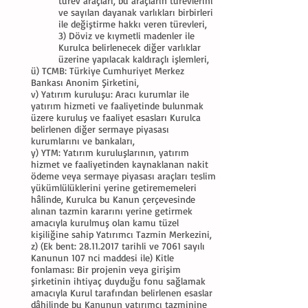
türev araçları, bu araçların türevlerini
ve sayılan dayanak varlıkları birbirleri
ile değiştirme hakkı veren türevleri,
3) Döviz ve kıymetli madenler ile
Kurulca belirlenecek diğer varlıklar
üzerine yapılacak kaldıraçlı işlemleri,
ü) TCMB: Türkiye Cumhuriyet Merkez
Bankası Anonim Şirketini,
v) Yatırım kuruluşu: Aracı kurumlar ile
yatırım hizmeti ve faaliyetinde bulunmak
üzere kuruluş ve faaliyet esasları Kurulca
belirlenen diğer sermaye piyasası
kurumlarını ve bankaları,
y) YTM: Yatırım kuruluşlarının, yatırım
hizmet ve faaliyetinden kaynaklanan nakit
ödeme veya sermaye piyasası araçları teslim
yükümlülüklerini yerine getirememeleri
hâlinde, Kurulca bu Kanun çerçevesinde
alınan tazmin kararını yerine getirmek
amacıyla kurulmuş olan kamu tüzel
kişiliğine sahip Yatırımcı Tazmin Merkezini,
z) (Ek bent:
28.11.2017
tarihli ve 7061 sayılı
Kanunun 107 nci maddesi ile) Kitle
fonlaması: Bir projenin veya girişim
şirketinin ihtiyaç duyduğu fonu sağlamak
amacıyla Kurul tarafından belirlenen esaslar
dâhilinde bu Kanunun yatırımcı tazminine