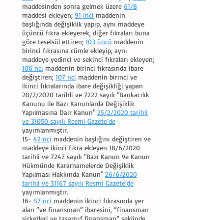
maddesinden sonra gelmek üzere
61/B
maddesi ekleyen;
91 inci
maddenin
başlığında değişiklik yapıp, aynı maddeye
üçüncü fıkra ekleyerek, diğer fıkraları buna
göre teselsül ettiren;
103 üncü
maddenin
birinci fıkrasına cümle ekleyip, aynı
maddeye yedinci ve sekinci fıkraları ekleyen;
106 ncı
maddenin birinci fıkrasında ibare
değiştiren;
107 nci
maddenin birinci ve
ikinci fıkralarında ibare değişikliği yapan
20/2/2020 tarihli ve 7222 sayılı "Bankacılık
Kanunu ile Bazı Kanunlarda Değişiklik
Yapılmasına Dair Kanun"
25/2/2020 tarihli
ve 31050 sayılı Resmi Gazete’de
yayımlanmıştır.
15-
42 nci
maddenin başlığını değiştiren ve
maddeye ikinci fıkra ekleyen 18/6/2020
tarihli ve 7247 sayılı "Bazı Kanun Ve Kanun
Hükmünde Kararnamelerde Değişiklik
Yapılması Hakkında Kanun"
26/6/2020
tarihli ve 31167 sayılı Resmi Gazete’de
yayımlanmıştır.
16-
57 nci
maddenin ikinci fıkrasında yer
alan “ve finansman” ibaresini, “finansman
şirketleri ve tasarruf finansman” şeklinde