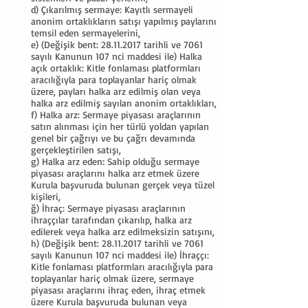
d) Çıkarılmış sermaye: Kayıtlı sermayeli
anonim ortaklıkların satışı yapılmış paylarını
temsil eden sermayelerini,
e) (Değişik bent: 28.11.2017 tarihli ve 7061
sayılı Kanunun 107 nci maddesi ile) Halka
açık ortaklık: Kitle fonlaması platformları
aracılığıyla para toplayanlar hariç olmak
üzere, payları halka arz edilmiş olan veya
halka arz edilmiş sayılan anonim ortaklıkları,
f) Halka arz: Sermaye piyasası araçlarının
satın alınması için her türlü yoldan yapılan
genel bir çağrıyı ve bu çağrı devamında
gerçekleştirilen satışı,
g) Halka arz eden: Sahip olduğu sermaye
piyasası araçlarını halka arz etmek üzere
Kurula başvuruda bulunan gerçek veya tüzel
kişileri,
ğ) İhraç: Sermaye piyasası araçlarının
ihraççılar tarafından çıkarılıp, halka arz
edilerek veya halka arz edilmeksizin satışını,
h) (Değişik bent: 28.11.2017 tarihli ve 7061
sayılı Kanunun 107 nci maddesi ile) İhraççı:
Kitle fonlaması platformları aracılığıyla para
toplayanlar hariç olmak üzere, sermaye
piyasası araçlarını ihraç eden, ihraç etmek
üzere Kurula başvuruda bulunan veya