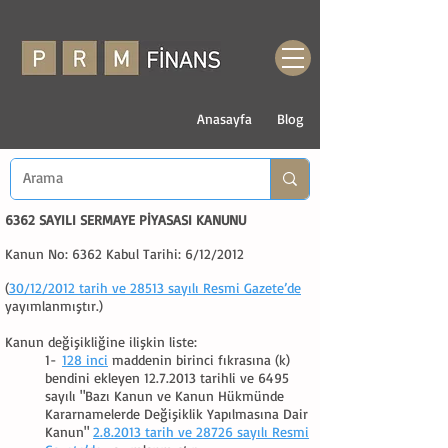
Anasayfa
Blog
6362 SAYILI SERMAYE PİYASASI KANUNU
Kanun No: 6362 Kabul Tarihi: 6/12/2012
(
30/12/2012 tarih ve 28513 sayılı Resmi Gazete’de
yayımlanmıştır.)
Kanun değişikliğine ilişkin liste:
1-
128 inci
maddenin birinci fıkrasına (k)
bendini ekleyen
12.7.2013
tarihli ve 6495
sayılı "Bazı Kanun ve Kanun Hükmünde
Kararnamelerde Değişiklik Yapılmasına Dair
Kanun"
2.8.2013 tarih ve 28726 sayılı Resmi