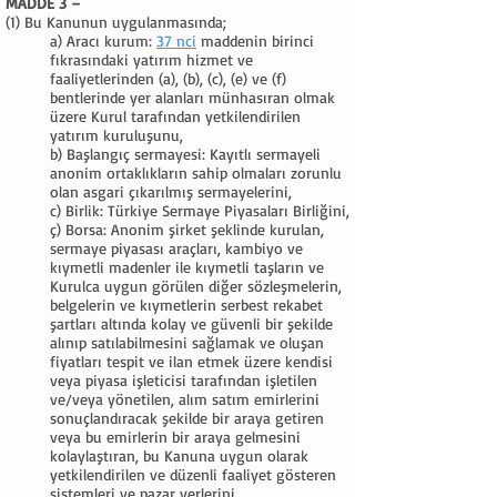
MADDE 3 –
(1) Bu Kanunun uygulanmasında;
a) Aracı kurum:
37 nci
maddenin birinci
fıkrasındaki yatırım hizmet ve
faaliyetlerinden (a), (b), (c), (e) ve (f)
bentlerinde yer alanları münhasıran olmak
üzere Kurul tarafından yetkilendirilen
yatırım kuruluşunu,
b) Başlangıç sermayesi: Kayıtlı sermayeli
anonim ortaklıkların sahip olmaları zorunlu
olan asgari çıkarılmış sermayelerini,
c) Birlik: Türkiye Sermaye Piyasaları Birliğini,
ç) Borsa: Anonim şirket şeklinde kurulan,
sermaye piyasası araçları, kambiyo ve
kıymetli madenler ile kıymetli taşların ve
Kurulca uygun görülen diğer sözleşmelerin,
belgelerin ve kıymetlerin serbest rekabet
şartları altında kolay ve güvenli bir şekilde
alınıp satılabilmesini sağlamak ve oluşan
fiyatları tespit ve ilan etmek üzere kendisi
veya piyasa işleticisi tarafından işletilen
ve/veya yönetilen, alım satım emirlerini
sonuçlandıracak şekilde bir araya getiren
veya bu emirlerin bir araya gelmesini
kolaylaştıran, bu Kanuna uygun olarak
yetkilendirilen ve düzenli faaliyet gösteren
sistemleri ve pazar yerlerini,