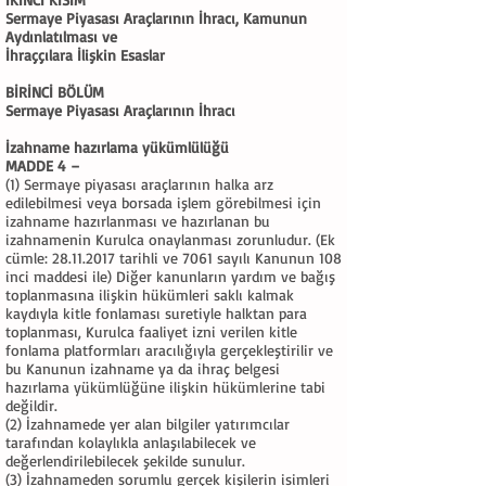
Sermaye Piyasası Araçlarının İhracı, Kamunun
Aydınlatılması ve
İhraççılara İlişkin Esaslar
BİRİNCİ BÖLÜM
Sermaye Piyasası Araçlarının İhracı
İzahname hazırlama yükümlülüğü
MADDE 4 –
(1) Sermaye piyasası araçlarının halka arz
edilebilmesi veya borsada işlem görebilmesi için
izahname hazırlanması ve hazırlanan bu
izahnamenin Kurulca onaylanması zorunludur. (Ek
cümle:
28.11.2017
tarihli ve 7061 sayılı Kanunun 108
inci maddesi ile) Diğer kanunların yardım ve bağış
toplanmasına ilişkin hükümleri saklı kalmak
kaydıyla kitle fonlaması suretiyle halktan para
toplanması, Kurulca faaliyet izni verilen kitle
fonlama platformları aracılığıyla gerçekleştirilir ve
bu Kanunun izahname ya da ihraç belgesi
hazırlama yükümlüğüne ilişkin hükümlerine tabi
değildir.
(2) İzahnamede yer alan bilgiler yatırımcılar
tarafından kolaylıkla anlaşılabilecek ve
değerlendirilebilecek şekilde sunulur.
(3) İzahnameden sorumlu gerçek kişilerin isimleri