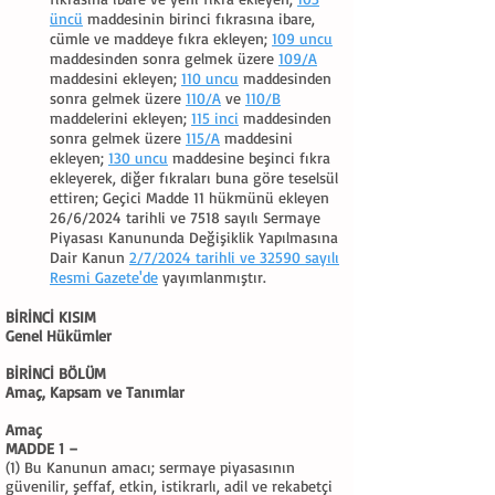
üncü
maddesinin birinci fıkrasına ibare,
cümle ve maddeye fıkra ekleyen;
109 uncu
maddesinden sonra gelmek üzere
109/A
maddesini ekleyen;
110 uncu
maddesinden
sonra gelmek üzere
110/A
ve
110/B
maddelerini ekleyen;
115 inci
maddesinden
sonra gelmek üzere
115/A
maddesini
ekleyen;
130 uncu
maddesine beşinci fıkra
ekleyerek, diğer fıkraları buna göre teselsül
ettiren; Geçici Madde 11 hükmünü ekleyen
26/6/2024 tarihli ve 7518 sayılı Sermaye
Piyasası Kanununda Değişiklik Yapılmasına
Dair Kanun
2/7/2024 tarihli ve 32590 sayılı
Resmi Gazete'de
yayımlanmıştır.
BİRİNCİ KISIM
Genel Hükümler
BİRİNCİ BÖLÜM
Amaç, Kapsam ve Tanımlar
Amaç
MADDE 1 –
(1) Bu Kanunun amacı; sermaye piyasasının
güvenilir, şeffaf, etkin, istikrarlı, adil ve rekabetçi