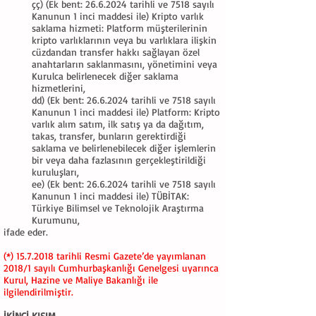
çç) (Ek bent:
26.6.2024
tarihli ve 7518 sayılı
Kanunun 1 inci maddesi ile) Kripto varlık
saklama hizmeti: Platform müşterilerinin
kripto varlıklarının veya bu varlıklara ilişkin
cüzdandan transfer hakkı sağlayan özel
anahtarların saklanmasını, yönetimini veya
Kurulca belirlenecek diğer saklama
hizmetlerini,
dd) (Ek bent:
26.6.2024
tarihli ve 7518 sayılı
Kanunun 1 inci maddesi ile) Platform: Kripto
varlık alım satım, ilk satış ya da dağıtım,
takas, transfer, bunların gerektirdiği
saklama ve belirlenebilecek diğer işlemlerin
bir veya daha fazlasının gerçekleştirildiği
kuruluşları,
ee) (Ek bent:
26.6.2024
tarihli ve 7518 sayılı
Kanunun 1 inci maddesi ile) TÜBİTAK:
Türkiye Bilimsel ve Teknolojik Araştırma
Kurumunu,
ifade eder.
(*)
15.7.2018
tarihli Resmi Gazete’de yayımlanan
2018/1 sayılı Cumhurbaşkanlığı Genelgesi uyarınca
Kurul, Hazine ve Maliye Bakanlığı ile
ilgilendirilmiştir.
İKİNCİ KISIM