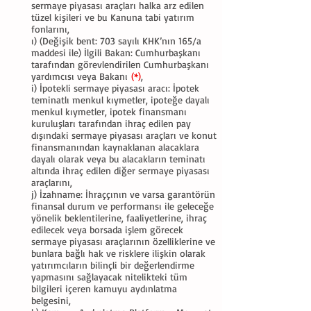
sermaye piyasası araçları halka arz edilen
tüzel kişileri ve bu Kanuna tabi yatırım
fonlarını,
ı) (Değişik bent: 703 sayılı KHK’nın 165/a
maddesi ile) İlgili Bakan: Cumhurbaşkanı
tarafından görevlendirilen Cumhurbaşkanı
yardımcısı veya Bakanı
(*)
,
i) İpotekli sermaye piyasası aracı: İpotek
teminatlı menkul kıymetler, ipoteğe dayalı
menkul kıymetler, ipotek finansmanı
kuruluşları tarafından ihraç edilen pay
dışındaki sermaye piyasası araçları ve konut
finansmanından kaynaklanan alacaklara
dayalı olarak veya bu alacakların teminatı
altında ihraç edilen diğer sermaye piyasası
araçlarını,
j) İzahname: İhraççının ve varsa garantörün
finansal durum ve performansı ile geleceğe
yönelik beklentilerine, faaliyetlerine, ihraç
edilecek veya borsada işlem görecek
sermaye piyasası araçlarının özelliklerine ve
bunlara bağlı hak ve risklere ilişkin olarak
yatırımcıların bilinçli bir değerlendirme
yapmasını sağlayacak nitelikteki tüm
bilgileri içeren kamuyu aydınlatma
belgesini,