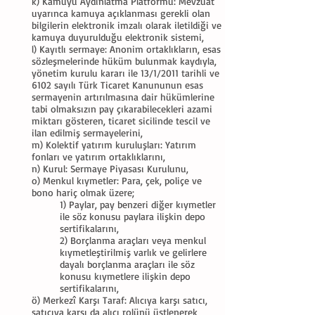
k) Kamuyu Aydınlatma Platformu: Mevzuat
uyarınca kamuya açıklanması gerekli olan
bilgilerin elektronik imzalı olarak iletildiği ve
kamuya duyurulduğu elektronik sistemi,
l) Kayıtlı sermaye: Anonim ortaklıkların, esas
sözleşmelerinde hüküm bulunmak kaydıyla,
yönetim kurulu kararı ile 13/1/2011 tarihli ve
6102 sayılı Türk Ticaret Kanununun esas
sermayenin artırılmasına dair hükümlerine
tabi olmaksızın pay çıkarabilecekleri azami
miktarı gösteren, ticaret sicilinde tescil ve
ilan edilmiş sermayelerini,
m) Kolektif yatırım kuruluşları: Yatırım
fonları ve yatırım ortaklıklarını,
n) Kurul: Sermaye Piyasası Kurulunu,
o) Menkul kıymetler: Para, çek, poliçe ve
bono hariç olmak üzere;
1) Paylar, pay benzeri diğer kıymetler
ile söz konusu paylara ilişkin depo
sertifikalarını,
2) Borçlanma araçları veya menkul
kıymetleştirilmiş varlık ve gelirlere
dayalı borçlanma araçları ile söz
konusu kıymetlere ilişkin depo
sertifikalarını,
ö) Merkezî Karşı Taraf: Alıcıya karşı satıcı,
satıcıya karşı da alıcı rolünü üstlenerek