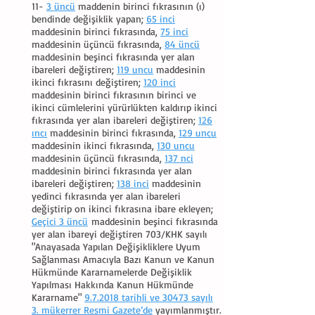
11-
3 üncü
maddenin birinci fıkrasının (ı)
bendinde değişiklik yapan;
65 inci
maddesinin birinci fıkrasında,
75 inci
maddesinin üçüncü fıkrasında,
84 üncü
maddesinin beşinci fıkrasında yer alan
ibareleri değiştiren;
119 uncu
maddesinin
ikinci fıkrasını değiştiren;
120 inci
maddesinin birinci fıkrasının birinci ve
ikinci cümlelerini yürürlükten kaldırıp ikinci
fıkrasında yer alan ibareleri değiştiren;
126
ıncı
maddesinin birinci fıkrasında,
129 uncu
maddesinin ikinci fıkrasında,
130 uncu
maddesinin üçüncü fıkrasında,
137 nci
maddesinin birinci fıkrasında yer alan
ibareleri değiştiren;
138 inci
maddesinin
yedinci fıkrasında yer alan ibareleri
değiştirip on ikinci fıkrasına ibare ekleyen;
Geçici 3 üncü
maddesinin beşinci fıkrasında
yer alan ibareyi değiştiren 703/KHK sayılı
"Anayasada Yapılan Değişikliklere Uyum
Sağlanması Amacıyla Bazı Kanun ve Kanun
Hükmünde Kararnamelerde Değişiklik
Yapılması Hakkında Kanun Hükmünde
Kararname"
9.7.2018 tarihli ve 30473 sayılı
3. mükerrer Resmi Gazete’de
yayımlanmıştır.