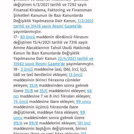
değiştiren 4/3/2021 tarihli ve 7292 sayılı
Finansal Kiralama, Faktoring ve Finansman
Şirketleri Kanunun ile Bazı Kanunlarda
Değişiklik Yapılmasına Dair Kanun,
7/3/2021
tarihli ve 31416 sayılı Resmi Gazete’de
yayımlanmıştır.
17-
83 üncü
maddenin dördüncü fıkrasını
değiştiren 15/4/2021 tarihli ve 7316 sayılı
Amme Alacaklarının Tahsil Usulü Hakkında
Kanun İle Bazı Kanunlarda Değişiklik
Yapılmasına Dair Kanun
22/4/2021 tarihli ve
31462 sayılı Resmi Gazete’de
yayımlanmıştır.
18-
3 üncü
maddesine (aa), (bb), (cc), (çç),
(dd) ve (ee) bentlerini ekleyen;
13 üncü
maddesinin birinci fıkrasına cümleler
ekleyen;
35/A
maddesinden sonra gelmek
üzere
35/B
ve
35/C
maddelerini ekleyen;
46
ncı
maddesine 7 ve 8 inci fıkraları ekleyen;
74 üncü
maddesine ibare ekleyen;
99 uncu
maddesinin üçüncü fıkrasında ibare
değiştirerek, maddeye fıkra ekleyen;
99
uncu
maddesinden sonra gelmek üzere
99/A
ve
99/B
maddelerini ekleyen;
101 inci
maddesinin başlığını değiştirerek, birinci
fıkrasına ibare ve yeni fıkra ekleyen;
103