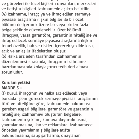
ve görevleri ile tüzel kişilerin unvanları, merkezleri
ve iletişim bilgileri izahnamede açıkça belirtilir.
(4) İzahname, ihraççıya ve ihraç edilen sermaye
piyasası araçlarına ilişkin bilgiler ile bir özet
bölümü de içermek üzere bir veya birden fazla
belge şeklinde düzenlenebilir. Özet bölümü
ihraççıya, varsa garantöre, garantinin niteliğine ve
ihraç edilecek sermaye piyasası araçlarına ilişkin
temel özellik, hak ve riskleri içerecek şekilde kısa,
açık ve anlaşılır ifadelerden oluşur.
(5) Halka arz eden tarafından izahnamenin
düzenlenmesi sırasında, ihraççının izahname
hazırlanmasında kolaylaştırıcı tedbirleri alması
zorunludur.
Kurulun yetkisi
MADDE 5 –
(1) Kurul, ihraççının ve halka arz edilecek veya
borsada işlem görecek sermaye piyasası araçlarının
türü ve niteliğine göre, izahnamede bulunması
gereken asgari bilgilere, garantöre ve garantinin
niteliğine, izahnameyi oluşturan belgelere,
izahnamenin şekline, kamuya duyurulmasına,
yayımlanmasına, ilan ve reklamlara, izahnamede
önceden yayımlanmış bilgilere atıfta
bulunulmasına, satış şartlarına, onaylanan