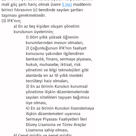
mali güç şartı hariç olmak üzere
5 inci
maddenin
birinci fıkrasının (c) bendinde sayılan şartları
taşıması gerekmektedir.
(3) İFK’nın;
a) En az beş kişiden oluşan yönetim
kurulunun üyelerinin;
1) Dört yıllık yüksek öğrenim
kurumlarından mezun olmaları,
2) Çoğunluğunun İFK’nın faaliyet
konusunu yakından ilgilendiren
bankacılık, finans, sermaye piyasası,
hukuk, muhasebe, iktisat, risk
yönetimi ve bilgi teknolojileri gibi
alanlarda en az 10 yıllık mesleki
tecrübeyi haiz olmaları,
3) En az birinin Kurulun kurumsal
yönetime ilişkin düzenlemelerinde
sayılan nitelikleri taşıyan bağımsız
üye olması,
4) En az birinin Kurulun lisanslamaya
ilişkin düzenlemeleri uyarınca
Sermaye Piyasası Faaliyetleri İleri
Düzey Lisansına ve Türev Araçlar
Lisansına sahip olması,
b) Genel müdür ve genel müdür