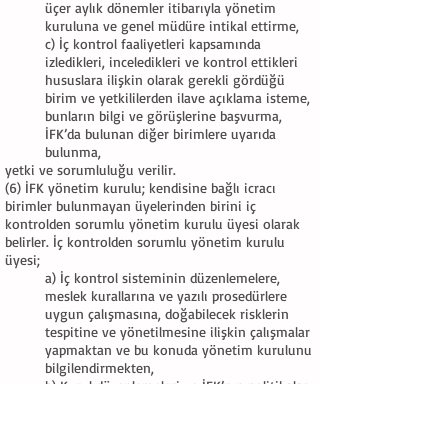
üçer aylık dönemler itibarıyla yönetim
kuruluna ve genel müdüre intikal ettirme,
c) İç kontrol faaliyetleri kapsamında
izledikleri, inceledikleri ve kontrol ettikleri
hususlara ilişkin olarak gerekli gördüğü
birim ve yetkililerden ilave açıklama isteme,
bunların bilgi ve görüşlerine başvurma,
İFK’da bulunan diğer birimlere uyarıda
bulunma,
yetki ve sorumluluğu verilir.
(6) İFK yönetim kurulu; kendisine bağlı icracı
birimler bulunmayan üyelerinden birini iç
kontrolden sorumlu yönetim kurulu üyesi olarak
belirler. İç kontrolden sorumlu yönetim kurulu
üyesi;
a) İç kontrol sisteminin düzenlemelere,
meslek kurallarına ve yazılı prosedürlere
uygun çalışmasına, doğabilecek risklerin
tespitine ve yönetilmesine ilişkin çalışmalar
yapmaktan ve bu konuda yönetim kurulunu
bilgilendirmekten,
b) Kurul düzenlemeleri ve İFK’nın politikaları
çerçevesinde kabul edilebilir risk düzeylerini
belirlemekten; iç kontrol politikaları ile
prosedürlerinin hazırlanmasından ve