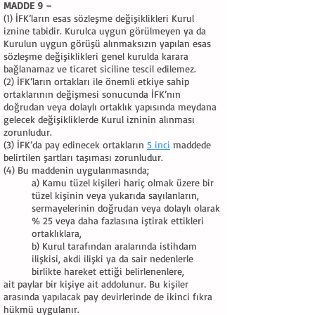
MADDE 9 –
(1) İFK’ların esas sözleşme değişiklikleri Kurul
iznine tabidir. Kurulca uygun görülmeyen ya da
Kurulun uygun görüşü alınmaksızın yapılan esas
sözleşme değişiklikleri genel kurulda karara
bağlanamaz ve ticaret siciline tescil edilemez.
(2) İFK’ların ortakları ile önemli etkiye sahip
ortaklarının değişmesi sonucunda İFK’nın
doğrudan veya dolaylı ortaklık yapısında meydana
gelecek değişikliklerde Kurul izninin alınması
zorunludur.
(3) İFK’da pay edinecek ortakların
5 inci
maddede
belirtilen şartları taşıması zorunludur.
(4) Bu maddenin uygulanmasında;
a) Kamu tüzel kişileri hariç olmak üzere bir
tüzel kişinin veya yukarıda sayılanların,
sermayelerinin doğrudan veya dolaylı olarak
% 25 veya daha fazlasına iştirak ettikleri
ortaklıklara,
b) Kurul tarafından aralarında istihdam
ilişkisi, akdi ilişki ya da sair nedenlerle
birlikte hareket ettiği belirlenenlere,
ait paylar bir kişiye ait addolunur. Bu kişiler
arasında yapılacak pay devirlerinde de ikinci fıkra
hükmü uygulanır.