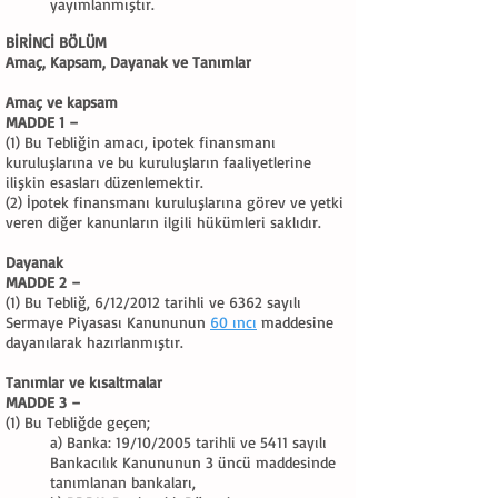
yayımlanmıştır.
BİRİNCİ BÖLÜM
Amaç, Kapsam, Dayanak ve Tanımlar
Amaç ve kapsam
MADDE 1 –
(1) Bu Tebliğin amacı, ipotek finansmanı
kuruluşlarına ve bu kuruluşların faaliyetlerine
ilişkin esasları düzenlemektir.
(2) İpotek finansmanı kuruluşlarına görev ve yetki
veren diğer kanunların ilgili hükümleri saklıdır.
Dayanak
MADDE 2 –
(1) Bu Tebliğ, 6/12/2012 tarihli ve 6362 sayılı
Sermaye Piyasası Kanununun
60 ıncı
maddesine
dayanılarak hazırlanmıştır.
Tanımlar ve kısaltmalar
MADDE 3 –
(1) Bu Tebliğde geçen;
a) Banka: 19/10/2005 tarihli ve 5411 sayılı
Bankacılık Kanununun 3 üncü maddesinde
tanımlanan bankaları,