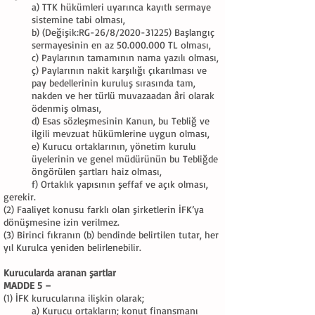
a) TTK hükümleri uyarınca kayıtlı sermaye
sistemine tabi olması,
b) (Değişik:RG-26/8/2020-31225) Başlangıç
sermayesinin en az 50.000.000 TL olması,
c) Paylarının tamamının nama yazılı olması,
ç) Paylarının nakit karşılığı çıkarılması ve
pay bedellerinin kuruluş sırasında tam,
nakden ve her türlü muvazaadan âri olarak
ödenmiş olması,
d) Esas sözleşmesinin Kanun, bu Tebliğ ve
ilgili mevzuat hükümlerine uygun olması,
e) Kurucu ortaklarının, yönetim kurulu
üyelerinin ve genel müdürünün bu Tebliğde
öngörülen şartları haiz olması,
f) Ortaklık yapısının şeffaf ve açık olması,
gerekir.
(2) Faaliyet konusu farklı olan şirketlerin İFK’ya
dönüşmesine izin verilmez.
(3) Birinci fıkranın (b) bendinde belirtilen tutar, her
yıl Kurulca yeniden belirlenebilir.
Kurucularda aranan şartlar
MADDE 5 –
(1) İFK kurucularına ilişkin olarak;
a) Kurucu ortakların; konut finansmanı