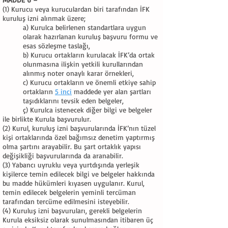
(1) Kurucu veya kuruculardan biri tarafından İFK
kuruluş izni alınmak üzere;
a) Kurulca belirlenen standartlara uygun
olarak hazırlanan kuruluş başvuru formu ve
esas sözleşme taslağı,
b) Kurucu ortakların kurulacak İFK’da ortak
olunmasına ilişkin yetkili kurullarından
alınmış noter onaylı karar örnekleri,
c) Kurucu ortakların ve önemli etkiye sahip
ortakların
5 inci
maddede yer alan şartları
taşıdıklarını tevsik eden belgeler,
ç) Kurulca istenecek diğer bilgi ve belgeler
ile birlikte Kurula başvurulur.
(2) Kurul, kuruluş izni başvurularında İFK’nın tüzel
kişi ortaklarında özel bağımsız denetim yaptırmış
olma şartını arayabilir. Bu şart ortaklık yapısı
değişikliği başvurularında da aranabilir.
(3) Yabancı uyruklu veya yurtdışında yerleşik
kişilerce temin edilecek bilgi ve belgeler hakkında
bu madde hükümleri kıyasen uygulanır. Kurul,
temin edilecek belgelerin yeminli tercüman
tarafından tercüme edilmesini isteyebilir.
(4) Kuruluş izni başvuruları, gerekli belgelerin
Kurula eksiksiz olarak sunulmasından itibaren üç