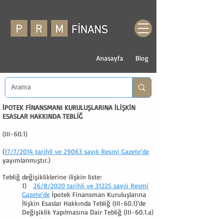
Anasayfa
Blog
İPOTEK FİNANSMANI KURULUŞLARINA İLİŞKİN
ESASLAR HAKKINDA TEBLİĞ
(III-60.1)
(
17/7/2014 tarihli ve 29063 sayılı Resmi Gazete’de
yayımlanmıştır.)
Tebliğ değişikliklerine ilişkin liste:
1)
26/8/2020 tarihli ve 31225 sayılı Resmi
Gazete’de
İpotek Finansman Kuruluşlarına
İlişkin Esaslar Hakkında Tebliğ (III-60.1)’de
Değişiklik Yapılmasına Dair Tebliğ (III-60.1.a)