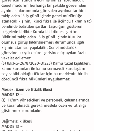
Genel müdürün herhangi bir şekilde görevinden
ayrılması durumunda görevden ayrılma tarihini
takip eden 15 iş günü içinde genel müdürlüğe
atanacak kişinin, ikinci fıkra ile üçüncü fıkranın (b)
bendinde belirtilen şartları taşıdığını gösteren
belgelerle birlikte Kurula bildirilmesi şarttır.
Bildirimi takip eden 15 iş günü içinde Kurulca
olumsuz görüş bildirilmemesi durumunda ilgili
kişinin ataması yapılabilir. Genel müdürlük
görevine bir yıllık süre içerisinde üç aydan fazla
vekalet edilemez.
(5) (Ek:RG-26/8/2020-31225) Kamu tüzel kişilikleri,
kamu kurumları ile kamu sermayeli kuruluşların
pay sahibi olduğu İFK’lar için bu maddenin bir ila
dördüncü fıkra hükümleri uygulanmaz.
Mesleki özen ve titizlik ilkesi
MADDE 12 –
(1) İFK’nın yöneticileri ve personeli, çalışmalarında
ve karar almada gerekli mesleki özen ve titizliği
göstermek zorundadır.
Bağımsızlık ilkesi
MADDE 13 –