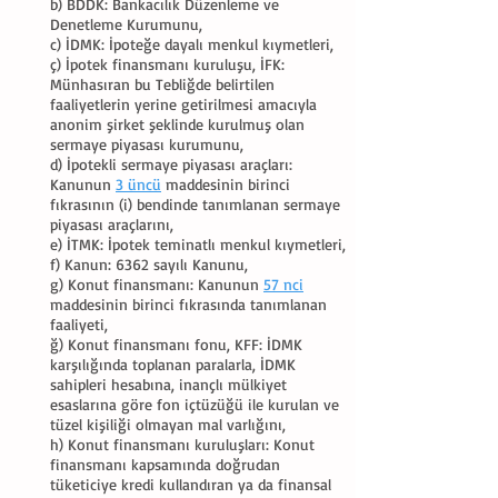
b) BDDK: Bankacılık Düzenleme ve
Denetleme Kurumunu,
c) İDMK: İpoteğe dayalı menkul kıymetleri,
ç) İpotek finansmanı kuruluşu, İFK:
Münhasıran bu Tebliğde belirtilen
faaliyetlerin yerine getirilmesi amacıyla
anonim şirket şeklinde kurulmuş olan
sermaye piyasası kurumunu,
d) İpotekli sermaye piyasası araçları:
Kanunun
3 üncü
maddesinin birinci
fıkrasının (i) bendinde tanımlanan sermaye
piyasası araçlarını,
e) İTMK: İpotek teminatlı menkul kıymetleri,
f) Kanun: 6362 sayılı Kanunu,
g) Konut finansmanı: Kanunun
57 nci
maddesinin birinci fıkrasında tanımlanan
faaliyeti,
ğ) Konut finansmanı fonu, KFF: İDMK
karşılığında toplanan paralarla, İDMK
sahipleri hesabına, inançlı mülkiyet
esaslarına göre fon içtüzüğü ile kurulan ve
tüzel kişiliği olmayan mal varlığını,
h) Konut finansmanı kuruluşları: Konut
finansmanı kapsamında doğrudan
tüketiciye kredi kullandıran ya da finansal