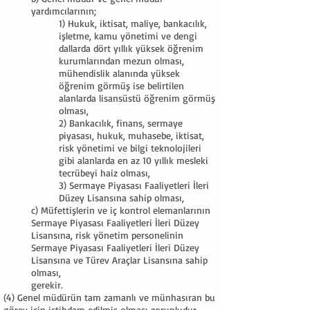
yardımcılarının;
1) Hukuk, iktisat, maliye, bankacılık,
işletme, kamu yönetimi ve dengi
dallarda dört yıllık yüksek öğrenim
kurumlarından mezun olması,
mühendislik alanında yüksek
öğrenim görmüş ise belirtilen
alanlarda lisansüstü öğrenim görmüş
olması,
2) Bankacılık, finans, sermaye
piyasası, hukuk, muhasebe, iktisat,
risk yönetimi ve bilgi teknolojileri
gibi alanlarda en az 10 yıllık mesleki
tecrübeyi haiz olması,
3) Sermaye Piyasası Faaliyetleri İleri
Düzey Lisansına sahip olması,
c) Müfettişlerin ve iç kontrol elemanlarının
Sermaye Piyasası Faaliyetleri İleri Düzey
Lisansına, risk yönetim personelinin
Sermaye Piyasası Faaliyetleri İleri Düzey
Lisansına ve Türev Araçlar Lisansına sahip
olması,
gerekir.
(4) Genel müdürün tam zamanlı ve münhasıran bu
görev için istihdam edilmiş olması zorunludur.