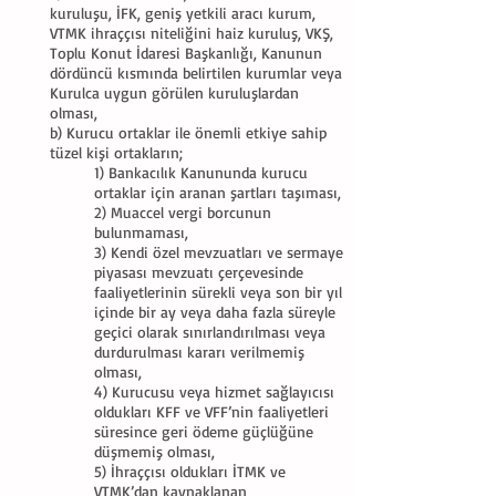
kuruluşu, İFK, geniş yetkili aracı kurum,
VTMK ihraççısı niteliğini haiz kuruluş, VKŞ,
Toplu Konut İdaresi Başkanlığı, Kanunun
dördüncü kısmında belirtilen kurumlar veya
Kurulca uygun görülen kuruluşlardan
olması,
b) Kurucu ortaklar ile önemli etkiye sahip
tüzel kişi ortakların;
1) Bankacılık Kanununda kurucu
ortaklar için aranan şartları taşıması,
2) Muaccel vergi borcunun
bulunmaması,
3) Kendi özel mevzuatları ve sermaye
piyasası mevzuatı çerçevesinde
faaliyetlerinin sürekli veya son bir yıl
içinde bir ay veya daha fazla süreyle
geçici olarak sınırlandırılması veya
durdurulması kararı verilmemiş
olması,
4) Kurucusu veya hizmet sağlayıcısı
oldukları KFF ve VFF’nin faaliyetleri
süresince geri ödeme güçlüğüne
düşmemiş olması,
5) İhraççısı oldukları İTMK ve
VTMK’dan kaynaklanan