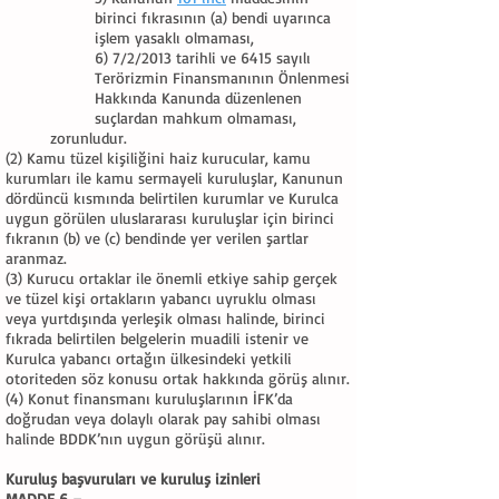
birinci fıkrasının (a) bendi uyarınca
işlem yasaklı olmaması,
6) 7/2/2013 tarihli ve 6415 sayılı
Terörizmin Finansmanının Önlenmesi
Hakkında Kanunda düzenlenen
suçlardan mahkum olmaması,
zorunludur.
(2) Kamu tüzel kişiliğini haiz kurucular, kamu
kurumları ile kamu sermayeli kuruluşlar, Kanunun
dördüncü kısmında belirtilen kurumlar ve Kurulca
uygun görülen uluslararası kuruluşlar için birinci
fıkranın (b) ve (c) bendinde yer verilen şartlar
aranmaz.
(3) Kurucu ortaklar ile önemli etkiye sahip gerçek
ve tüzel kişi ortakların yabancı uyruklu olması
veya yurtdışında yerleşik olması halinde, birinci
fıkrada belirtilen belgelerin muadili istenir ve
Kurulca yabancı ortağın ülkesindeki yetkili
otoriteden söz konusu ortak hakkında görüş alınır.
(4) Konut finansmanı kuruluşlarının İFK’da
doğrudan veya dolaylı olarak pay sahibi olması
halinde BDDK’nın uygun görüşü alınır.
Kuruluş başvuruları ve kuruluş izinleri
MADDE 6 –