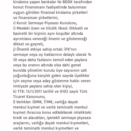
kiralama yapan bankalar ile BDDK tarafından
konut finansmanı faaliyetinde bulunması
uygun görülen finansal kiralama şirketleri
ve finansman şirketlerini,
ı) Kurul: Sermaye Piyasası Kurulunu,
i) Mesleki özen ve titizlik ilkesi: Dikkatli ve
basiretli bir kişinin aynı koşullar altında
ayrıntılara vereceği önemi ve göstereceği
dikkat ve gayreti,
j) Önemli etkiye sahip ortak: İFK’nın
sermaye veya oy haklarının dolaylı olarak %
10 veya daha fazlasını temsil eden paylara
veya bu oranın altında olsa dahi genel
kurulda yönetim kurulu üye sayısının salt
çoğunluğuna karşılık gelen sayıda üyelikler
için seçme veya aday gösterme hakkı veren
imtiyazlı paylara sahip olan kişiyi,
k) TTK: 13/1/2011 tarihli ve 6102 sayılı Türk
Ticaret Kanununu,
l) Varlıklar: İDMK, İTMK, varlığa dayalı
menkul kıymet ve varlık teminatlı menkul
kıymet ihracına konu edilebilecek nitelikteki
kredi ve alacakları, ipotekli sermaye piyasası
araçlarını, varlığa dayalı menkul kıymetleri,
varlık teminatlı menkul kıymetleri ve