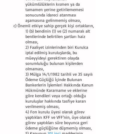
yükümlülüklerin kısmen ya da
tamamen yerine getirilememesi
sonucunda idareci atanması
aşamasına gelinmemiş olması,
c) Önemli etkiye sahip gerçek kişi ortakların,
1) (b) bendinin (1) ve (2) numaralı alt
bentlerinde belirtilen şartları haiz
olması,
2) Faaliyet izinlerinden biri Kurulca
iptal edilmiş kuruluşlarda, bu
müeyyideyi gerektiren olayda
sorumluluğu bulunan kişilerden
olmaması,
3) Mülga 14/1/1982 tarihli ve 35 sayılı
Ödeme Güçlüğü İçinde Bulunan
Bankerlerin İşlemleri Hakkında Kanun
Hükmünde Kararname ve eklerine
göre kendileri veya ortağı olduğu
kuruluşlar hakkında tasfiye kararı
verilmemiş olması,
4) Fon kurulu üyesi olarak görev
yaptıkları KFF ve VFF’nin, üye olarak
görev yaptıkları süre boyunca geri
ödeme güçlüğüne düşmemiş olması,
5) Kanunun
101 inci
maddesinin