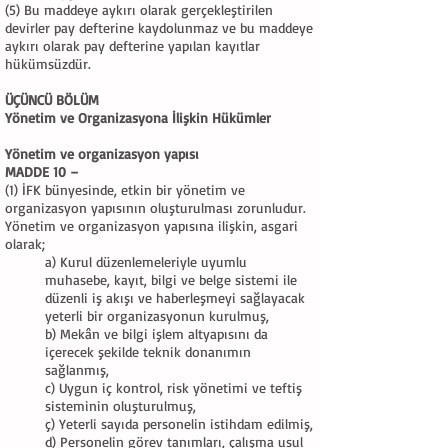
(5) Bu maddeye aykırı olarak gerçekleştirilen
devirler pay defterine kaydolunmaz ve bu maddeye
aykırı olarak pay defterine yapılan kayıtlar
hükümsüzdür.
ÜÇÜNCÜ BÖLÜM
Yönetim ve Organizasyona İlişkin Hükümler
Yönetim ve organizasyon yapısı
MADDE 10 –
(1) İFK bünyesinde, etkin bir yönetim ve
organizasyon yapısının oluşturulması zorunludur.
Yönetim ve organizasyon yapısına ilişkin, asgari
olarak;
a) Kurul düzenlemeleriyle uyumlu
muhasebe, kayıt, bilgi ve belge sistemi ile
düzenli iş akışı ve haberleşmeyi sağlayacak
yeterli bir organizasyonun kurulmuş,
b) Mekân ve bilgi işlem altyapısını da
içerecek şekilde teknik donanımın
sağlanmış,
c) Uygun iç kontrol, risk yönetimi ve teftiş
sisteminin oluşturulmuş,
ç) Yeterli sayıda personelin istihdam edilmiş,
d) Personelin görev tanımları, çalışma usul