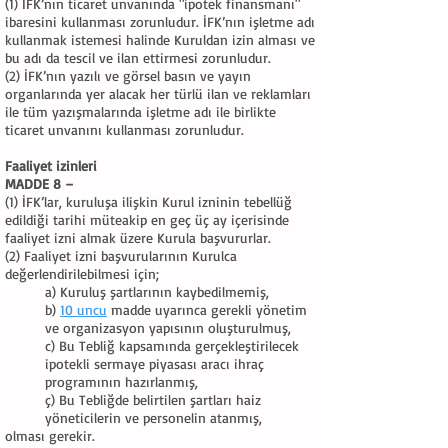
(1) İFK’nın ticaret unvanında "ipotek finansmanı"
ibaresini kullanması zorunludur. İFK’nın işletme adı
kullanmak istemesi halinde Kuruldan izin alması ve
bu adı da tescil ve ilan ettirmesi zorunludur.
(2) İFK’nın yazılı ve görsel basın ve yayın
organlarında yer alacak her türlü ilan ve reklamları
ile tüm yazışmalarında işletme adı ile birlikte
ticaret unvanını kullanması zorunludur.
Faaliyet izinleri
MADDE 8 –
(1) İFK’lar, kuruluşa ilişkin Kurul izninin tebellüğ
edildiği tarihi müteakip en geç üç ay içerisinde
faaliyet izni almak üzere Kurula başvururlar.
(2) Faaliyet izni başvurularının Kurulca
değerlendirilebilmesi için;
a) Kuruluş şartlarının kaybedilmemiş,
b)
10 uncu
madde uyarınca gerekli yönetim
ve organizasyon yapısının oluşturulmuş,
c) Bu Tebliğ kapsamında gerçekleştirilecek
ipotekli sermaye piyasası aracı ihraç
programının hazırlanmış,
ç) Bu Tebliğde belirtilen şartları haiz
yöneticilerin ve personelin atanmış,
olması gerekir.