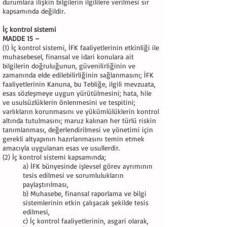
durumlara ilişkin bilgilerin ilgililere verilmesi sır
kapsamında değildir.
İç kontrol sistemi
MADDE 15 –
(1) İç kontrol sistemi, İFK faaliyetlerinin etkinliği ile
muhasebesel, finansal ve idari konulara ait
bilgilerin doğruluğunun, güvenilirliğinin ve
zamanında elde edilebilirliğinin sağlanmasını; İFK
faaliyetlerinin Kanuna, bu Tebliğe, ilgili mevzuata,
esas sözleşmeye uygun yürütülmesini; hata, hile
ve usulsüzlüklerin önlenmesini ve tespitini;
varlıkların korunmasını ve yükümlülüklerin kontrol
altında tutulmasını; maruz kalınan her türlü riskin
tanımlanması, değerlendirilmesi ve yönetimi için
gerekli altyapının hazırlanmasını temin etmek
amacıyla uygulanan esas ve usullerdir.
(2) İç kontrol sistemi kapsamında;
a) İFK bünyesinde işlevsel görev ayrımının
tesis edilmesi ve sorumlulukların
paylaştırılması,
b) Muhasebe, finansal raporlama ve bilgi
sistemlerinin etkin çalışacak şekilde tesis
edilmesi,
c) İç kontrol faaliyetlerinin, asgari olarak,