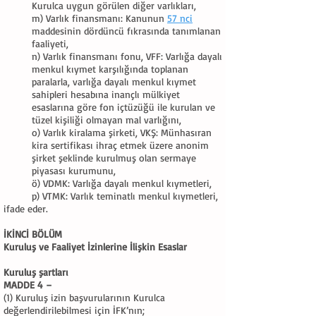
Kurulca uygun görülen diğer varlıkları,
m) Varlık finansmanı: Kanunun
57 nci
maddesinin dördüncü fıkrasında tanımlanan
faaliyeti,
n) Varlık finansmanı fonu, VFF: Varlığa dayalı
menkul kıymet karşılığında toplanan
paralarla, varlığa dayalı menkul kıymet
sahipleri hesabına inançlı mülkiyet
esaslarına göre fon içtüzüğü ile kurulan ve
tüzel kişiliği olmayan mal varlığını,
o) Varlık kiralama şirketi, VKŞ: Münhasıran
kira sertifikası ihraç etmek üzere anonim
şirket şeklinde kurulmuş olan sermaye
piyasası kurumunu,
ö) VDMK: Varlığa dayalı menkul kıymetleri,
p) VTMK: Varlık teminatlı menkul kıymetleri,
ifade eder.
İKİNCİ BÖLÜM
Kuruluş ve Faaliyet İzinlerine İlişkin Esaslar
Kuruluş şartları
MADDE 4 –
(1) Kuruluş izin başvurularının Kurulca
değerlendirilebilmesi için İFK’nın;