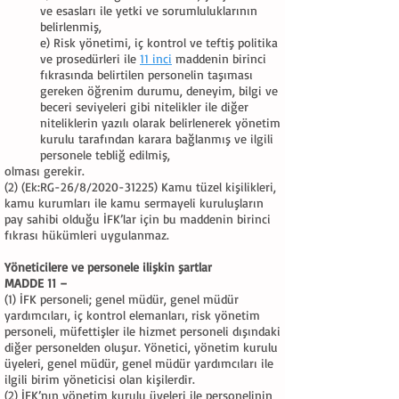
ve esasları ile yetki ve sorumluluklarının
belirlenmiş,
e) Risk yönetimi, iç kontrol ve teftiş politika
ve prosedürleri ile
11 inci
maddenin birinci
fıkrasında belirtilen personelin taşıması
gereken öğrenim durumu, deneyim, bilgi ve
beceri seviyeleri gibi nitelikler ile diğer
niteliklerin yazılı olarak belirlenerek yönetim
kurulu tarafından karara bağlanmış ve ilgili
personele tebliğ edilmiş,
olması gerekir.
(2) (Ek:RG-26/8/2020-31225) Kamu tüzel kişilikleri,
kamu kurumları ile kamu sermayeli kuruluşların
pay sahibi olduğu İFK’lar için bu maddenin birinci
fıkrası hükümleri uygulanmaz.
Yöneticilere ve personele ilişkin şartlar
MADDE 11 –
(1) İFK personeli; genel müdür, genel müdür
yardımcıları, iç kontrol elemanları, risk yönetim
personeli, müfettişler ile hizmet personeli dışındaki
diğer personelden oluşur. Yönetici, yönetim kurulu
üyeleri, genel müdür, genel müdür yardımcıları ile
ilgili birim yöneticisi olan kişilerdir.
(2) İFK’nın yönetim kurulu üyeleri ile personelinin