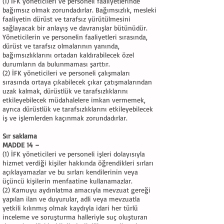
(1) İFK yöneticileri ve personeli faaliyetlerinde
bağımsız olmak zorundadırlar. Bağımsızlık, mesleki
faaliyetin dürüst ve tarafsız yürütülmesini
sağlayacak bir anlayış ve davranışlar bütünüdür.
Yöneticilerin ve personelin faaliyetleri sırasında,
dürüst ve tarafsız olmalarının yanında,
bağımsızlıklarını ortadan kaldırabilecek özel
durumların da bulunmaması şarttır.
(2) İFK yöneticileri ve personeli çalışmaları
sırasında ortaya çıkabilecek çıkar çatışmalarından
uzak kalmak, dürüstlük ve tarafsızlıklarını
etkileyebilecek müdahalelere imkan vermemek,
ayrıca dürüstlük ve tarafsızlıklarını etkileyebilecek
iş ve işlemlerden kaçınmak zorundadırlar.
Sır saklama
MADDE 14 –
(1) İFK yöneticileri ve personeli işleri dolayısıyla
hizmet verdiği kişiler hakkında öğrendikleri sırları
açıklayamazlar ve bu sırları kendilerinin veya
üçüncü kişilerin menfaatine kullanamazlar.
(2) Kamuyu aydınlatma amacıyla mevzuat gereği
yapılan ilan ve duyurular, adli veya mevzuatla
yetkili kılınmış olmak kaydıyla idari her türlü
inceleme ve soruşturma halleriyle suç oluşturan