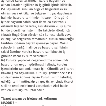
ay içinde Kurul tarafından karara bağlanır ve
alınan kararlar ilgililere 10 iş günü içinde bildirilir.
(5) Başvuruda sunulan bilgi ve belgelerin eksik
olması veya ek bilgi ve belgeye ihtiyaç duyulması
halinde, başvuru tarihinden itibaren 10 iş günü
içinde başvuru sahibi yazı ile ya da elektronik
ortamda bilgilendirilerek, eksikliklerin 20 iş günü
içinde giderilmesi istenir. Bu takdirde, dördüncü
fıkrada öngörülen süreler, söz konusu eksik veya
ek bilgi ve belgelerin tamamının Kurula sunulduğu
tarihten itibaren baştan işlemeye başlar. Makul
sebeplerin varlığı halinde ve başvuru sahibinin
talebi üzerine Kurulca başvuru sahibine 20 iş
gününe kadar ek süre verilebilir.
(6) Kurulca yapılacak değerlendirme sonucunda
başvurunun uygun görülmesi halinde, kuruluş
işlemlerinin tamamlanması için Gümrük ve Ticaret
Bakanlığına başvurulur. Kuruluş işlemlerinde esas
sözleşmenin konuya ilişkin Kurul izninin tebellüğ
edildiği tarihi müteakip en geç üç ay içinde ticaret
siciline tescil ettirilmesi zorunludur. Aksi halde
verilen kuruluş izni iptal edilir.
Ticaret unvanı ve işletme adı kullanımı
MADDE 7 –