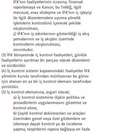
İFK’nın faaliyetlerinin icrasına, finansal
raporlamaya ve Kanun, bu Tebliğ, ilgili
mevzuat, esas sözleşme ve İFK’nın iç işleyişi
ile ilgili düzenlemelere uyuma yönelik
işlemlerin kontrolünü içerecek şekilde
oluşturulması,
ç) İFK’nın iş adımlarının gösterildiği iş akış
şemalarının ve iş akışları üzerinde
kontrollerin oluşturulması,
zorunludur.
(3) İFK bünyesinde iç kontrol faaliyetleri, günlük
faaliyetlerin ayrılmaz bir parçası olarak düzenlenir
ve sürdürülür.
(4) İç kontrol sistemi kapsamındaki faaliyetler İFK
yönetim kurulu tarafından münhasıran bu görev
için atanan en az bir iç kontrol elemanı tarafından
yürütülür.
(5) İç kontrol elemanına, asgari olarak;
a) İç kontrol sistemine ilişkin politika ve
prosedürlerin uygulanmasını gözetme ve
kontrol etme,
b) Çeşitli kontrol dokümanları ve araçları
üzerinden genel veya özel gözlemlere ve
izlemeye dayalı kontrol ya da inceleme
yapma, tespitlerini rapora bağlayıp en fazla