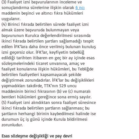
(3) Faaliyet izni başvurularının inceleme ve
sonuçlandırma sürelerine ilişkin olarak
6 ncı
maddenin beşinci ve altıncı fıkra hükümleri
uygulanır.
(4) Birinci fıkrada belirtilen sürede faaliyet izni
almak üzere başvuruda bulunmayan veya
başvurunun Kurulca değerlendirilmesi sırasında
ikinci fıkrada belirtilen şartları sağlamadığı tespit
edilen İFK’lara daha önce verilmiş bulunan kuruluş
izni geçersiz olur. İFK’lar, keyfiyetin tebellüğ
edildiği tarihten itibaren en geç bir ay içinde esas
sözleşmelerindeki ticaret unvanına, amaç ve
faaliyet konularına ilişkin hükümleri, bu Tebliğde
belirtilen faaliyetleri kapsamayacak şekilde
değiştirmek zorundadırlar. İFK’lar bu değişiklikleri
yapmadıkları takdirde, TTK’nın 529 uncu
maddesinin birinci fıkrasının (b) ve (c) numaralı
bentleri hükümleri gereğince sona ermiş sayılır.
(5) Faaliyet izni alındıktan sonra faaliyet süresince
ikinci fıkrada belirtilen şartların sağlanması; bu
şartların herhangi birinin kaybedilmesi halinde ise
durumun üç iş günü içinde Kurula bildirilmesi
zorunludur.
Esas sözleşme değişikliği ve pay devri