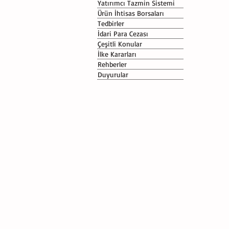
Yatırımcı Tazmin Sistemi
Ürün İhtisas Borsaları
Tedbirler
İdari Para Cezası
Çeşitli Konular
İlke Kararları
Rehberler
Duyurular