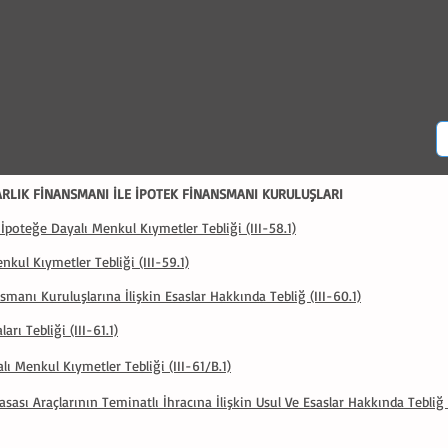
ARLIK FİNANSMANI İLE İPOTEK FİNANSMANI KURULUŞLARI
 İpoteğe Dayalı Menkul Kıymetler Tebliği (III-58.1)
nkul Kıymetler Tebliği (III-59.1)
smanı Kuruluşlarına İlişkin Esaslar Hakkında Tebliğ (III-60.1)
ları Tebliği (III-61.1)
lı Menkul Kıymetler Tebliği (III-61/B.1)
sası Araçlarının Teminatlı İhracına İlişkin Usul Ve Esaslar Hakkında Tebliğ (