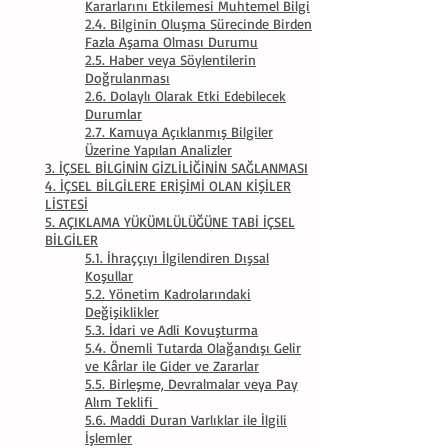
Kararlarını Etkilemesi Muhtemel Bilgi
2.4. Bilginin Oluşma Sürecinde Birden
Fazla Aşama Olması Durumu
2.5. Haber veya Söylentilerin
Doğrulanması
2.6. Dolaylı Olarak Etki Edebilecek
Durumlar
2.7. Kamuya Açıklanmış Bilgiler
Üzerine Yapılan Analizler
3. İÇSEL BİLGİNİN GİZLİLİĞİNİN SAĞLANMASI
4. İÇSEL BİLGİLERE ERİŞİMİ OLAN KİŞİLER
LİSTESİ
5. AÇIKLAMA YÜKÜMLÜLÜĞÜNE TABİ İÇSEL
BİLGİLER
5.1. İhraççıyı İlgilendiren Dışsal
Koşullar
5.2. Yönetim Kadrolarındaki
Değişiklikler
5.3. İdari ve Adli Kovuşturma
5.4. Önemli Tutarda Olağandışı Gelir
ve Kârlar ile Gider ve Zararlar
5.5. Birleşme, Devralmalar veya Pay
Alım Teklifi
5.6. Maddi Duran Varlıklar ile İlgili
İşlemler