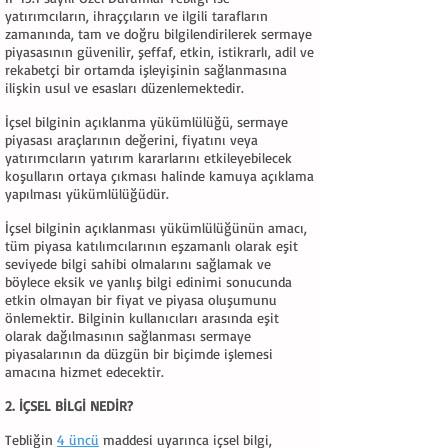
yatırımcıların, ihraççıların ve ilgili tarafların
zamanında, tam ve doğru bilgilendirilerek sermaye
piyasasının güvenilir, şeffaf, etkin, istikrarlı, adil ve
rekabetçi bir ortamda işleyişinin sağlanmasına
ilişkin usul ve esasları düzenlemektedir.
İçsel bilginin açıklanma yükümlülüğü, sermaye
piyasası araçlarının değerini, fiyatını veya
yatırımcıların yatırım kararlarını etkileyebilecek
koşulların ortaya çıkması halinde kamuya açıklama
yapılması yükümlülüğüdür.
İçsel bilginin açıklanması yükümlülüğünün amacı,
tüm piyasa katılımcılarının eşzamanlı olarak eşit
seviyede bilgi sahibi olmalarını sağlamak ve
böylece eksik ve yanlış bilgi edinimi sonucunda
etkin olmayan bir fiyat ve piyasa oluşumunu
önlemektir. Bilginin kullanıcıları arasında eşit
olarak dağılmasının sağlanması sermaye
piyasalarının da düzgün bir biçimde işlemesi
amacına hizmet edecektir.
2. İÇSEL BİLGİ NEDİR?
Tebliğin
4 üncü
maddesi uyarınca içsel bilgi,