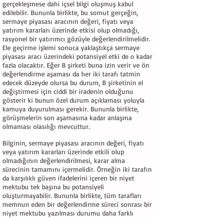
gerçekleşmese dahi içsel bilgi oluşmuş kabul
edilebilir. Bununla birlikte, bu somut gerçeğin,
sermaye piyasası aracının değeri, fiyatı veya
yatırım kararları üzerinde etkisi olup olmadığı,
rasyonel bir yatırımcı gözüyle değerlendirilmelidir.
Ele geçirme işlemi sonuca yaklaştıkça sermaye
piyasası aracı üzerindeki potansiyel etki de o kadar
fazla olacaktır. Eğer B şirketi buna izin verir ve ön
değerlendirme aşaması da her iki tarafı tatmin
edecek düzeyde olursa bu durum, B şirketinin el
değiştirmesi için ciddi bir iradenin olduğunu
gösterir ki bunun özel durum açıklaması yoluyla
kamuya duyurulması gerekir. Bununla birlikte,
görüşmelerin son aşamasına kadar anlaşma
olmaması olasılığı mevcuttur.
Bilginin, sermaye piyasası aracının değeri, fiyatı
veya yatırım kararları üzerinde etkili olup
olmadığının değerlendirilmesi, karar alma
sürecinin tamamını içermelidir. Örneğin iki tarafın
da karşılıklı güven ifadelerini içeren bir niyet
mektubu tek başına bu potansiyeli
oluşturmayabilir. Bununla birlikte, tüm tarafları
memnun eden bir değerlendirme süreci sonrası bir
niyet mektubu yazılması durumu daha farklı