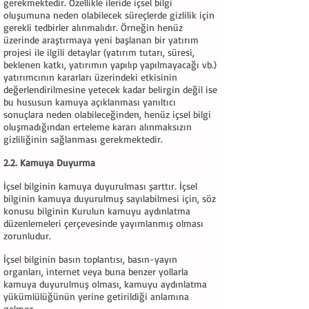
gerekmektedir. Özellikle ileride içsel bilgi
oluşumuna neden olabilecek süreçlerde gizlilik için
gerekli tedbirler alınmalıdır. Örneğin henüz
üzerinde araştırmaya yeni başlanan bir yatırım
projesi ile ilgili detaylar (yatırım tutarı, süresi,
beklenen katkı, yatırımın yapılıp yapılmayacağı vb.)
yatırımcının kararları üzerindeki etkisinin
değerlendirilmesine yetecek kadar belirgin değil ise
bu hususun kamuya açıklanması yanıltıcı
sonuçlara neden olabileceğinden, henüz içsel bilgi
oluşmadığından erteleme kararı alınmaksızın
gizliliğinin sağlanması gerekmektedir.
2.2. Kamuya Duyurma
İçsel bilginin kamuya duyurulması şarttır. İçsel
bilginin kamuya duyurulmuş sayılabilmesi için, söz
konusu bilginin Kurulun kamuyu aydınlatma
düzenlemeleri çerçevesinde yayımlanmış olması
zorunludur.
İçsel bilginin basın toplantısı, basın-yayın
organları, internet veya buna benzer yollarla
kamuya duyurulmuş olması, kamuyu aydınlatma
yükümlülüğünün yerine getirildiği anlamına
gelmez.