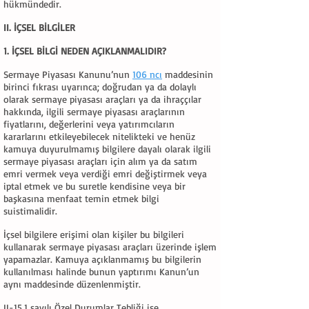
hükmündedir.
II. İÇSEL BİLGİLER
1. İÇSEL BİLGİ NEDEN AÇIKLANMALIDIR?
Sermaye Piyasası Kanunu’nun
106 ncı
maddesinin
birinci fıkrası uyarınca; doğrudan ya da dolaylı
olarak sermaye piyasası araçları ya da ihraççılar
hakkında, ilgili sermaye piyasası araçlarının
fiyatlarını, değerlerini veya yatırımcıların
kararlarını etkileyebilecek nitelikteki ve henüz
kamuya duyurulmamış bilgilere dayalı olarak ilgili
sermaye piyasası araçları için alım ya da satım
emri vermek veya verdiği emri değiştirmek veya
iptal etmek ve bu suretle kendisine veya bir
başkasına menfaat temin etmek bilgi
suistimalidir.
İçsel bilgilere erişimi olan kişiler bu bilgileri
kullanarak sermaye piyasası araçları üzerinde işlem
yapamazlar. Kamuya açıklanmamış bu bilgilerin
kullanılması halinde bunun yaptırımı Kanun’un
aynı maddesinde düzenlenmiştir.
II-15.1 sayılı Özel Durumlar Tebliği ise