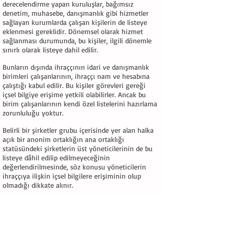
derecelendirme yapan kuruluşlar, bağımsız
denetim, muhasebe, danışmanlık gibi hizmetler
sağlayan kurumlarda çalışan kişilerin de listeye
eklenmesi gereklidir. Dönemsel olarak hizmet
sağlanması durumunda, bu kişiler, ilgili dönemle
sınırlı olarak listeye dahil edilir.
Bunların dışında ihraççının idari ve danışmanlık
birimleri çalışanlarının, ihraççı nam ve hesabına
çalıştığı kabul edilir. Bu kişiler görevleri gereği
içsel bilgiye erişime yetkili olabilirler. Ancak bu
birim çalışanlarının kendi özel listelerini hazırlama
zorunluluğu yoktur.
Belirli bir şirketler grubu içerisinde yer alan halka
açık bir anonim ortaklığın ana ortaklığı
statüsündeki şirketlerin üst yöneticilerinin de bu
listeye dâhil edilip edilmeyeceğinin
değerlendirilmesinde, söz konusu yöneticilerin
ihraççıya ilişkin içsel bilgilere erişiminin olup
olmadığı dikkate alınır.
4.4. Listede Yer Alan Kişileri Bilgilendirme
Yükümlülüğü