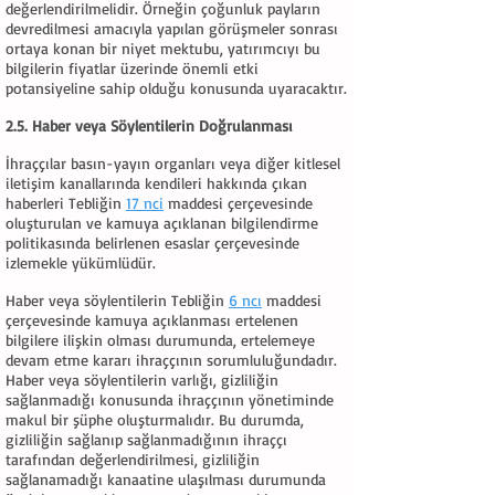
değerlendirilmelidir. Örneğin çoğunluk payların
devredilmesi amacıyla yapılan görüşmeler sonrası
ortaya konan bir niyet mektubu, yatırımcıyı bu
bilgilerin fiyatlar üzerinde önemli etki
potansiyeline sahip olduğu konusunda uyaracaktır.
2.5. Haber veya Söylentilerin Doğrulanması
İhraççılar basın-yayın organları veya diğer kitlesel
iletişim kanallarında kendileri hakkında çıkan
haberleri Tebliğin
17 nci
maddesi çerçevesinde
oluşturulan ve kamuya açıklanan bilgilendirme
politikasında belirlenen esaslar çerçevesinde
izlemekle yükümlüdür.
Haber veya söylentilerin Tebliğin
6 ncı
maddesi
çerçevesinde kamuya açıklanması ertelenen
bilgilere ilişkin olması durumunda, ertelemeye
devam etme kararı ihraççının sorumluluğundadır.
Haber veya söylentilerin varlığı, gizliliğin
sağlanmadığı konusunda ihraççının yönetiminde
makul bir şüphe oluşturmalıdır. Bu durumda,
gizliliğin sağlanıp sağlanmadığının ihraççı
tarafından değerlendirilmesi, gizliliğin
sağlanamadığı kanaatine ulaşılması durumunda