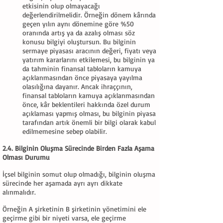
etkisinin olup olmayacağı
değerlendirilmelidir. Örneğin dönem kârında
geçen yılın aynı dönemine göre %50
oranında artış ya da azalış olması söz
konusu bilgiyi oluştursun. Bu bilginin
sermaye piyasası aracının değeri, fiyatı veya
yatırım kararlarını etkilemesi, bu bilginin ya
da tahminin finansal tabloların kamuya
açıklanmasından önce piyasaya yayılma
olasılığına dayanır. Ancak ihraççının,
finansal tabloların kamuya açıklanmasından
önce, kâr beklentileri hakkında özel durum
açıklaması yapmış olması, bu bilginin piyasa
tarafından artık önemli bir bilgi olarak kabul
edilmemesine sebep olabilir.
2.4. Bilginin Oluşma Sürecinde Birden Fazla Aşama
Olması Durumu
İçsel bilginin somut olup olmadığı, bilginin oluşma
sürecinde her aşamada ayrı ayrı dikkate
alınmalıdır.
Örneğin A şirketinin B şirketinin yönetimini ele
geçirme gibi bir niyeti varsa, ele geçirme