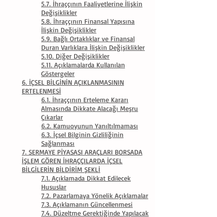
5.7. İhraççının Faaliyetlerine İlişkin
Değişiklikler
5.8. İhraççının Finansal Yapısına
İlişkin Değişiklikler
5.9. Bağlı Ortaklıklar ve Finansal
Duran Varlıklara İlişkin Değişiklikler
5.10. Diğer Değişiklikler
5.11. Açıklamalarda Kullanılan
Göstergeler
6. İÇSEL BİLGİNİN AÇIKLANMASININ
ERTELENMESİ
6.1. İhraççının Erteleme Kararı
Almasında Dikkate Alacağı Meşru
Çıkarlar
6.2. Kamuoyunun Yanıltılmaması
6.3. İçsel Bilginin Gizliliğinin
Sağlanması
7. SERMAYE PİYASASI ARAÇLARI BORSADA
İŞLEM GÖREN İHRAÇÇILARDA İÇSEL
BİLGİLERİN BİLDİRİM ŞEKLİ
7.1. Açıklamada Dikkat Edilecek
Hususlar
7.2. Pazarlamaya Yönelik Açıklamalar
7.3. Açıklamanın Güncellenmesi
7.4. Düzeltme Gerektiğinde Yapılacak