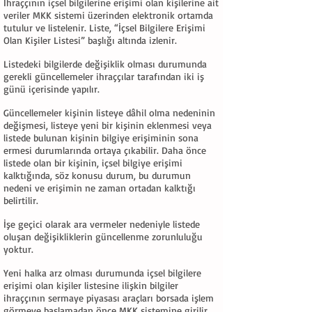
İhraççının içsel bilgilerine erişimi olan kişilerine ait
veriler MKK sistemi üzerinden elektronik ortamda
tutulur ve listelenir. Liste, “İçsel Bilgilere Erişimi
Olan Kişiler Listesi” başlığı altında izlenir.
Listedeki bilgilerde değişiklik olması durumunda
gerekli güncellemeler ihraççılar tarafından iki iş
günü içerisinde yapılır.
Güncellemeler kişinin listeye dâhil olma nedeninin
değişmesi, listeye yeni bir kişinin eklenmesi veya
listede bulunan kişinin bilgiye erişiminin sona
ermesi durumlarında ortaya çıkabilir. Daha önce
listede olan bir kişinin, içsel bilgiye erişimi
kalktığında, söz konusu durum, bu durumun
nedeni ve erişimin ne zaman ortadan kalktığı
belirtilir.
İşe geçici olarak ara vermeler nedeniyle listede
oluşan değişikliklerin güncellenme zorunluluğu
yoktur.
Yeni halka arz olması durumunda içsel bilgilere
erişimi olan kişiler listesine ilişkin bilgiler
ihraççının sermaye piyasası araçları borsada işlem
görmeye başlamadan önce MKK sistemine girilir.