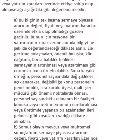
veya yatırım kararları üzerinde etkiye sahip olup
olmayacağı aşağıdaki gibi değerlendirilebilir:
a) Bu bilginin tek başına sermaye piyasası
aracının değeri, fiyatı veya yatırım kararları
üzerinde etkili olup olmadığı gözden
geçirilir. Bunun için rasyonel bir
yatırımcının karar verme anında bilgiyi ne
şekilde değerlendireceği dikkate alınır. Ele
geçirme anlaşmaları, önemli buluşlar, kâr
dağıtımı, borca batıklık tehlikesi,
sermayenin artırılması veya azaltılması gibi
durumlar buna örnek olabilir. Buna karşılık
örneğin, personel sayısındaki değişiklikler
açıklanacaksa, değişikliğe konu personelin
genel müdür, icra kurulu üyesi, mali işler
müdürü gibi önemli noktalarda olması,
personel sayısındaki azalmanın bir faaliyet
konusu veya üretim biriminin durdurulması
veya üretimde yaşanan bir azalmadan ileri
gelmesi gibi koşulların varlığı dikkate
alınabilir.
b) Somut olayın mevcut veya muhtemel
sonuçlarının sermaye piyasası aracının
değeri, fiyatı veya yatırım kararları üzerinde