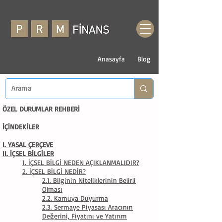
Anasayfa
Blog
ÖZEL DURUMLAR REHBERİ
İÇİNDEKİLER
I. YASAL ÇERÇEVE
II. İÇSEL BİLGİLER
1. İÇSEL BİLGİ NEDEN AÇIKLANMALIDIR?
2. İÇSEL BİLGİ NEDİR?
2.1. Bilginin Niteliklerinin Belirli
Olması
2.2. Kamuya Duyurma
2.3. Sermaye Piyasası Aracının
Değerini, Fiyatını ve Yatırım