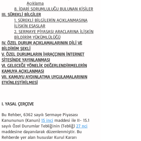
Açıklama
8. İDARİ SORUMLULUĞU BULUNAN KİŞİLER
III. SÜREKLİ BİLGİLER
1. SÜREKLİ BİLGİLERİN AÇIKLANMASINA
İLİŞKİN ESASLAR
2. SERMAYE PİYASASI ARAÇLARINA İLİŞKİN
BİLDİRİM YÜKÜMLÜLÜĞÜ
IV. ÖZEL DURUM AÇIKLAMALARININ DİLİ VE
BİLDİRİM ŞEKLİ
V. ÖZEL DURUMLARIN İHRAÇÇININ İNTERNET
SİTESİNDE YAYINLANMASI
VI. GELECEĞE YÖNELİK DEĞERLENDİRMELERİN
KAMUYA AÇIKLANMASI
VII. KAMUYU AYDINLATMA UYGULAMALARININ
ETKİNLEŞTİRİLMESİ
I. YASAL ÇERÇEVE
Bu Rehber, 6362 sayılı Sermaye Piyasası
Kanununun (Kanun)
15 inci
maddesi ile II- 15.1
sayılı Özel Durumlar Tebliğinin (Tebliğ)
27 nci
maddesine dayanılarak düzenlenmiştir. Bu
Rehberde yer alan hususlar Kurul Kararı