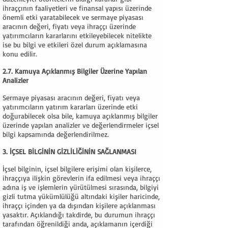
ihraççının faaliyetleri ve finansal yapısı üzerinde
önemli etki yaratabilecek ve sermaye piyasası
aracının değeri, fiyatı veya ihraççı üzerinde
yatırımcıların kararlarını etkileyebilecek nitelikte
ise bu bilgi ve etkileri özel durum açıklamasına
konu edilir.
2.7. Kamuya Açıklanmış Bilgiler Üzerine Yapılan
Analizler
Sermaye piyasası aracının değeri, fiyatı veya
yatırımcıların yatırım kararları üzerinde etki
doğurabilecek olsa bile, kamuya açıklanmış bilgiler
üzerinde yapılan analizler ve değerlendirmeler içsel
bilgi kapsamında değerlendirilmez.
3. İÇSEL BİLGİNİN GİZLİLİĞİNİN SAĞLANMASI
İçsel bilginin, içsel bilgilere erişimi olan kişilerce,
ihraççıya ilişkin görevlerin ifa edilmesi veya ihraççı
adına iş ve işlemlerin yürütülmesi sırasında, bilgiyi
gizli tutma yükümlülüğü altındaki kişiler haricinde,
ihraççı içinden ya da dışından kişilere açıklanması
yasaktır. Açıklandığı takdirde, bu durumun ihraççı
tarafından öğrenildiği anda, açıklamanın içerdiği