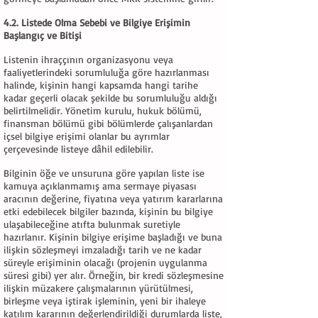
4.2. Listede Olma Sebebi ve Bilgiye Erişimin
Başlangıç ve Bitişi
Listenin ihraççının organizasyonu veya
faaliyetlerindeki sorumluluğa göre hazırlanması
halinde, kişinin hangi kapsamda hangi tarihe
kadar geçerli olacak şekilde bu sorumluluğu aldığı
belirtilmelidir. Yönetim kurulu, hukuk bölümü,
finansman bölümü gibi bölümlerde çalışanlardan
içsel bilgiye erişimi olanlar bu ayrımlar
çerçevesinde listeye dâhil edilebilir.
Bilginin öğe ve unsuruna göre yapılan liste ise
kamuya açıklanmamış ama sermaye piyasası
aracının değerine, fiyatına veya yatırım kararlarına
etki edebilecek bilgiler bazında, kişinin bu bilgiye
ulaşabileceğine atıfta bulunmak suretiyle
hazırlanır. Kişinin bilgiye erişime başladığı ve buna
ilişkin sözleşmeyi imzaladığı tarih ve ne kadar
süreyle erişiminin olacağı (projenin uygulanma
süresi gibi) yer alır. Örneğin, bir kredi sözleşmesine
ilişkin müzakere çalışmalarının yürütülmesi,
birleşme veya iştirak işleminin, yeni bir ihaleye
katılım kararının değerlendirildiği durumlarda liste,