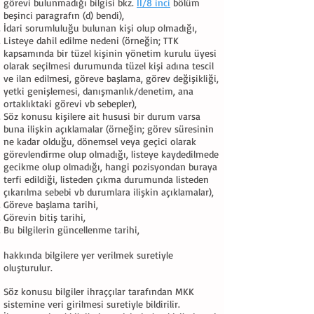
görevi bulunmadığı bilgisi bkz.
II/8 inci
bölüm
beşinci paragrafın (d) bendi),
İdari sorumluluğu bulunan kişi olup olmadığı,
Listeye dahil edilme nedeni (örneğin; TTK
kapsamında bir tüzel kişinin yönetim kurulu üyesi
olarak seçilmesi durumunda tüzel kişi adına tescil
ve ilan edilmesi, göreve başlama, görev değişikliği,
yetki genişlemesi, danışmanlık/denetim, ana
ortaklıktaki görevi vb sebepler),
Söz konusu kişilere ait hususi bir durum varsa
buna ilişkin açıklamalar (örneğin; görev süresinin
ne kadar olduğu, dönemsel veya geçici olarak
görevlendirme olup olmadığı, listeye kaydedilmede
gecikme olup olmadığı, hangi pozisyondan buraya
terfi edildiği, listeden çıkma durumunda listeden
çıkarılma sebebi vb durumlara ilişkin açıklamalar),
Göreve başlama tarihi,
Görevin bitiş tarihi,
Bu bilgilerin güncellenme tarihi,
hakkında bilgilere yer verilmek suretiyle
oluşturulur.
Söz konusu bilgiler ihraççılar tarafından MKK
sistemine veri girilmesi suretiyle bildirilir.