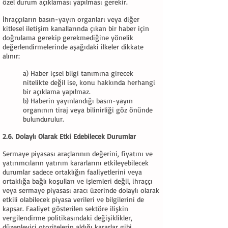
özel durum açıklaması yapılması gerekir.
İhraççıların basın-yayın organları veya diğer
kitlesel iletişim kanallarında çıkan bir haber için
doğrulama gerekip gerekmediğine yönelik
değerlendirmelerinde aşağıdaki ilkeler dikkate
alınır:
a) Haber içsel bilgi tanımına girecek
nitelikte değil ise, konu hakkında herhangi
bir açıklama yapılmaz.
b) Haberin yayınlandığı basın-yayın
organının tiraj veya bilinirliği göz önünde
bulundurulur.
2.6. Dolaylı Olarak Etki Edebilecek Durumlar
Sermaye piyasası araçlarının değerini, fiyatını ve
yatırımcıların yatırım kararlarını etkileyebilecek
durumlar sadece ortaklığın faaliyetlerini veya
ortaklığa bağlı koşulları ve işlemleri değil, ihraççı
veya sermaye piyasası aracı üzerinde dolaylı olarak
etkili olabilecek piyasa verileri ve bilgilerini de
kapsar. Faaliyet gösterilen sektöre ilişkin
vergilendirme politikasındaki değişiklikler,
düzenleyici otoritelerin aldığı kararlar gibi