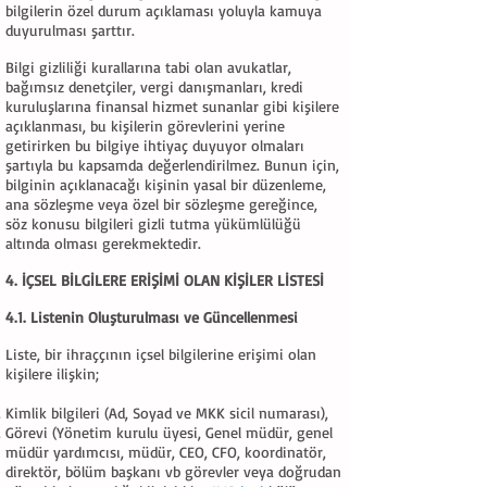
bilgilerin özel durum açıklaması yoluyla kamuya
duyurulması şarttır.
Bilgi gizliliği kurallarına tabi olan avukatlar,
bağımsız denetçiler, vergi danışmanları, kredi
kuruluşlarına finansal hizmet sunanlar gibi kişilere
açıklanması, bu kişilerin görevlerini yerine
getirirken bu bilgiye ihtiyaç duyuyor olmaları
şartıyla bu kapsamda değerlendirilmez. Bunun için,
bilginin açıklanacağı kişinin yasal bir düzenleme,
ana sözleşme veya özel bir sözleşme gereğince,
söz konusu bilgileri gizli tutma yükümlülüğü
altında olması gerekmektedir.
4. İÇSEL BİLGİLERE ERİŞİMİ OLAN KİŞİLER LİSTESİ
4.1. Listenin Oluşturulması ve Güncellenmesi
Liste, bir ihraççının içsel bilgilerine erişimi olan
kişilere ilişkin;
Kimlik bilgileri (Ad, Soyad ve MKK sicil numarası),
Görevi (Yönetim kurulu üyesi, Genel müdür, genel
müdür yardımcısı, müdür, CEO, CFO, koordinatör,
direktör, bölüm başkanı vb görevler veya doğrudan