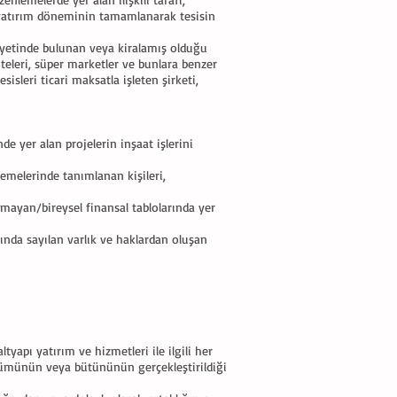
, yatırım döneminin tamamlanarak tesisin
lkiyetinde bulunan veya kiralamış olduğu
 siteleri, süper marketler ve bunlara benzer
isleri ticari maksatla işleten şirketi,
de yer alan projelerin inşaat işlerini
nlemelerinde tanımlanan kişileri,
olmayan/bireysel finansal tablolarında yer
ında sayılan varlık ve haklardan oluşan
tyapı yatırım ve hizmetleri ile ilgili her
bölümünün veya bütününün gerçekleştirildiği