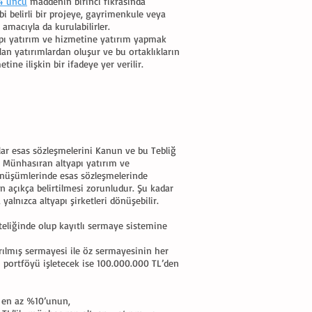
4 üncü
maddenin birinci fıkrasında
bi belirli bir projeye, gayrimenkule veya
amacıyla da kurulabilirler.
yapı yatırım ve hizmetine yatırım yapmak
lan yatırımlardan oluşur ve bu ortaklıkların
ne ilişkin bir ifadeye yer verilir.
klar esas sözleşmelerini Kanun ve bu Tebliğ
. Münhasıran altyapı yatırım ve
dönüşümlerinde esas sözleşmelerinde
n açıkça belirtilmesi zorunludur. Şu kadar
alnızca altyapı şirketleri dönüşebilir.
teliğinde olup kayıtlı sermaye sistemine
ılmış sermayesi ile öz sermayesinin her
 portföyü işletecek ise 100.000.000 TL’den
n en az %10’unun,