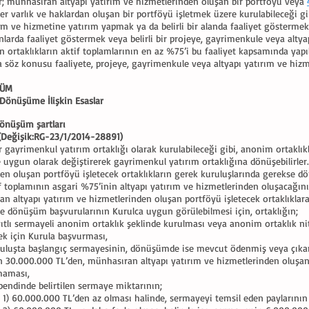
r; münhasıran altyapı yatırım ve hizmetlerinden oluşan bir portföyü veya
iğer varlık ve haklardan oluşan bir portföyü işletmek üzere kurulabileceği gi
rım ve hizmetine yatırım yapmak ya da belirli bir alanda faaliyet göstermek 
anlarda faaliyet göstermek veya belirli bir projeye, gayrimenkule veya alt
n ortaklıkların aktif toplamlarının en az %75’i bu faaliyet kapsamında yapı
 söz konusu faaliyete, projeye, gayrimenkule veya altyapı yatırım ve hizmeti
LÜM
Dönüşüme İlişkin Esaslar
önüşüm şartları
Değişik:RG-23/1/2014-28891)
r gayrimenkul yatırım ortaklığı olarak kurulabileceği gibi, anonim ortaklı
uygun olarak değiştirerek gayrimenkul yatırım ortaklığına dönüşebilirler
en oluşan portföyü işletecek ortaklıkların gerek kuruluşlarında gerekse 
if toplamının asgari %75’inin altyapı yatırım ve hizmetlerinden oluşacağını
an altyapı yatırım ve hizmetlerinden oluşan portföyü işletecek ortaklıklara y
e dönüşüm başvurularının Kurulca uygun görülebilmesi için, ortaklığın;
yıtlı sermayeli anonim ortaklık şeklinde kurulması veya anonim ortaklık ni
k için Kurula başvurması,
ruluşta başlangıç sermayesinin, dönüşümde ise mevcut ödenmiş veya çıkar
in 30.000.000 TL’den, münhasıran altyapı yatırım ve hizmetlerinden oluşan
maması,
 bendinde belirtilen sermaye miktarının;
1) 60.000.000 TL’den az olması halinde, sermayeyi temsil eden paylarını