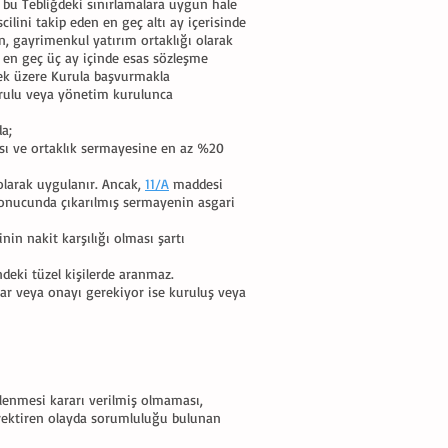
n bu Tebliğdeki sınırlamalara uygun hale
cilini takip eden en geç altı ay içerisinde
, gayrimenkul yatırım ortaklığı olarak
en en geç üç ay içinde esas sözleşme
mek üzere Kurula başvurmakla
rulu veya yönetim kurulunca
a;
ası ve ortaklık sermayesine en az %20
 olarak uygulanır. Ancak,
11/A
maddesi
sonucunda çıkarılmış sermayenin asgari
nin nakit karşılığı olması şartı
ndeki tüzel kişilerde aranmaz.
ar veya onayı gerekiyor ise kuruluş veya
lenmesi kararı verilmiş olmaması,
gerektiren olayda sorumluluğu bulunan