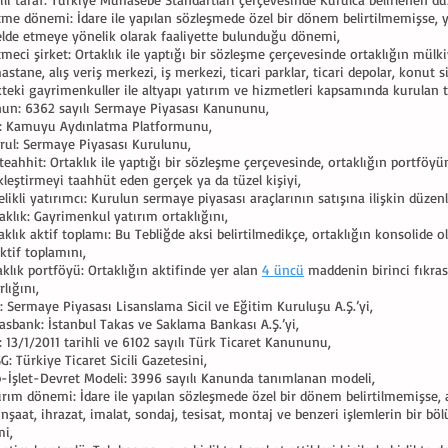
letme dönemi: İdare ile yapılan sözleşmede özel bir dönem belirtilmemişse
 elde etmeye yönelik olarak faaliyette bulunduğu dönemi,
etmeci şirket: Ortaklık ile yaptığı bir sözleşme çerçevesinde ortaklığın mü
hastane, alış veriş merkezi, iş merkezi, ticari parklar, ticari depolar, konut
kteki gayrimenkuller ile altyapı yatırım ve hizmetleri kapsamında kurulan tes
nun: 6362 sayılı Sermaye Piyasası Kanununu,
P: Kamuyu Aydınlatma Platformunu,
rul: Sermaye Piyasası Kurulunu,
eahhit: Ortaklık ile yaptığı bir sözleşme çerçevesinde, ortaklığın portföyün
kleştirmeyi taahhüt eden gerçek ya da tüzel kişiyi,
elikli yatırımcı: Kurulun sermaye piyasası araçlarının satışına ilişkin düze
aklık: Gayrimenkul yatırım ortaklığını,
aklık aktif toplamı: Bu Tebliğde aksi belirtilmedikçe, ortaklığın konsolide 
ktif toplamını,
aklık portföyü: Ortaklığın aktifinde yer alan
4 üncü
maddenin birinci fıkras
lığını,
: Sermaye Piyasası Lisanslama Sicil ve Eğitim Kuruluşu A.Ş.’yi,
asbank: İstanbul Takas ve Saklama Bankası A.Ş.’yi,
: 13/1/2011 tarihli ve 6102 sayılı Türk Ticaret Kanununu,
G: Türkiye Ticaret Sicili Gazetesini,
p-İşlet-Devret Modeli: 3996 sayılı Kanunda tanımlanan modeli,
ırım dönemi: İdare ile yapılan sözleşmede özel bir dönem belirtilmemişse, al
inşaat, ihrazat, imalat, sondaj, tesisat, montaj ve benzeri işlemlerin bir 
i,