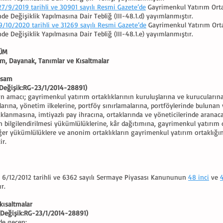
27/9/2019 tarihli ve 30901 sayılı Resmi Gazete’de
Gayrimenkul Yatırım Ortakl
nde Değişiklik Yapılmasına Dair Tebliğ (III-48.1.d) yayımlanmıştır.
9/10/2020 tarihli ve 31269 sayılı Resmi Gazete’de
Gayrimenkul Yatırım Ortakl
nde Değişiklik Yapılmasına Dair Tebliğ (III-48.1.e
) yayımlanmıştır.
LÜM
m, Dayanak, Tanımlar ve Kısaltmalar
psam
Değişik:RG-23/1/2014-28891)
n amacı; gayrimenkul yatırım ortaklıklarının kuruluşlarına ve kurucularına,
slarına, yönetim ilkelerine, portföy sınırlamalarına, portföylerinde bulunan
saklanmasına, imtiyazlı pay ihracına, ortaklarında ve yöneticilerinde arana
ın bilgilendirilmesi yükümlülüklerine, kâr dağıtımına, gayrimenkul yatırım 
iğer yükümlülüklere ve anonim ortaklıkların gayrimenkul yatırım ortaklığı
ir.
 6/12/2012 tarihli ve 6362 sayılı Sermaye Piyasası Kanununun
48 inci
ve
r.
kısaltmalar
Değişik:RG-23/1/2014-28891)
de geçen;