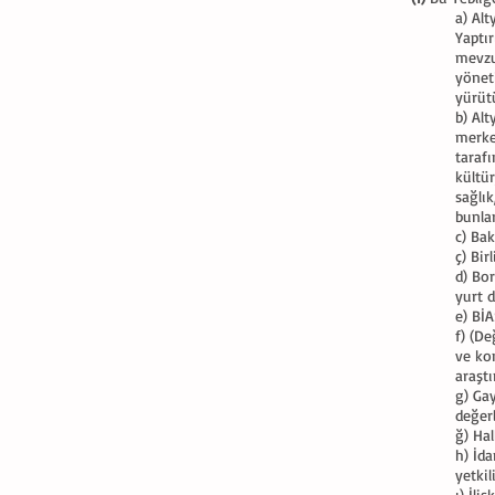
a) Alt
Yaptır
mevzu
yönet
yürütü
b) Al
merke
tarafı
kültür
sağlık
bunlar
c) Bak
ç) Bir
d) Bo
yurt d
e) BİA
f) (D
ve kon
araşt
g) Ga
değer
ğ) Hal
h) İd
yetki
ı) İli