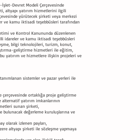
ap-İşlet-Devret Modeli Çerçevesinde
 altyapı yatırım hizmetlerini ilgili
çevesinde yürütecek şirketi veya merkezi
r ve kamu iktisadi teşebbüsleri tarafından
Yönetimi ve Kontrol Kanununda düzenlenen
i idareler ve kamu iktisadi teşebbüsleri
şme, bilgi teknolojileri, turizm, konut,
aştırma-geliştirme hizmetleri ile eğitim,
 bu yatırım ve hizmetlere ilişkin projeleri ve
tanımlanan sistemler ve pazar yerleri ile
e çerçevesinde ortaklığa proje geliştirme
e alternatif yatırım imkanlarının
etleri sunan şirketi,
e bulunacak değerleme kuruluşlarına ve
ay olarak izlenen payları,
zere altyapı şirketi ile sözleşme yapmaya
enlemelerde yer alan ilişkili tarafı,