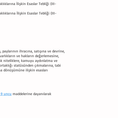
ıklarına İlişkin Esaslar Tebliği (III-
ıklarına İlişkin Esaslar Tebliği (III-
 paylarının ihracına, satışına ve devrine,
 varlıkların ve hakların değerlemesine,
cak niteliklere, kamuyu aydınlatma ve
ortaklığı statüsünden çıkmalarına, tabi
na dönüşümüne ilişkin esasları
49 uncu
maddelerine dayanılarak