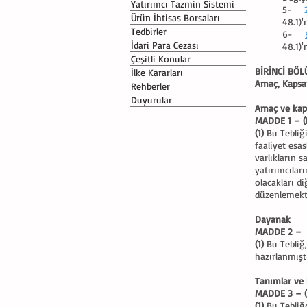
Yatırımcı Tazmin Sistemi
5-
Ürün İhtisas Borsaları
48.1)'
Tedbirler
6-
İdari Para Cezası
48.1)'
Çeşitli Konular
BİRİNCİ BÖ
İlke Kararları
Amaç, Kapsa
Rehberler
Duyurular
Amaç ve ka
MADDE 1 – (
(1)
Bu Tebliği
faaliyet esa
varlıkların 
yatırımcılar
olacakları d
düzenlemekt
Dayanak
MADDE 2 –
(1)
Bu Tebliğ,
hazırlanmıştı
Tanımlar ve 
MADDE 3 – (
(1)
Bu Tebliğ