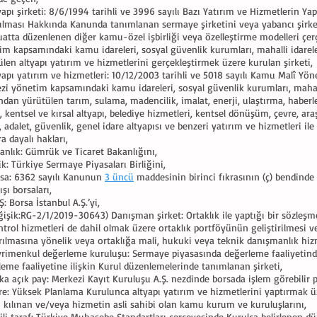
yapı şirketi: 8/6/1994 tarihli ve 3996 sayılı Bazı Yatırım ve Hizmetlerin Y
ılması Hakkında Kanunda tanımlanan sermaye şirketini veya yabancı şirketi,
atta düzenlenen diğer kamu-özel işbirliği veya özelleştirme modelleri çer
im kapsamındaki kamu idareleri, sosyal güvenlik kurumları, mahalli idarele
len altyapı yatırım ve hizmetlerini gerçekleştirmek üzere kurulan şirketi,
tyapı yatırım ve hizmetleri: 10/12/2003 tarihli ve 5018 sayılı Kamu Malî 
zi yönetim kapsamındaki kamu idareleri, sosyal güvenlik kurumları, mahall
ndan yürütülen tarım, sulama, madencilik, imalat, enerji, ulaştırma, haberle
, kentsel ve kırsal altyapı, belediye hizmetleri, kentsel dönüşüm, çevre, ar
, adalet, güvenlik, genel idare altyapısı ve benzeri yatırım ve hizmetleri ile
a dayalı hakları,
anlık: Gümrük ve Ticaret Bakanlığını,
lik: Türkiye Sermaye Piyasaları Birliğini,
rsa: 6362 sayılı Kanunun
3 üncü
maddesinin birinci fıkrasının (ç) bendinde 
ışı borsaları,
Ş: Borsa İstanbul A.Ş.’yi,
eğişik:RG-2/1/2019-30643) Danışman şirket: Ortaklık ile yaptığı bir sözleşm
trol hizmetleri de dahil olmak üzere ortaklık portföyünün geliştirilmesi v
ırılmasına yönelik veya ortaklığa mali, hukuki veya teknik danışmanlık hizm
yrimenkul değerleme kuruluşu: Sermaye piyasasında değerleme faaliyetind
leme faaliyetine ilişkin Kurul düzenlemelerinde tanımlanan şirketi,
ka açık pay: Merkezi Kayıt Kuruluşu A.Ş. nezdinde borsada işlem görebilir p
are: Yüksek Planlama Kurulunca altyapı yatırım ve hizmetlerini yaptırmak ü
li kılınan ve/veya hizmetin asli sahibi olan kamu kurum ve kuruluşlarını,
şkili taraf: Türkiye Muhasebe Standartları çerçevesinde Kurulca belirlenen düz