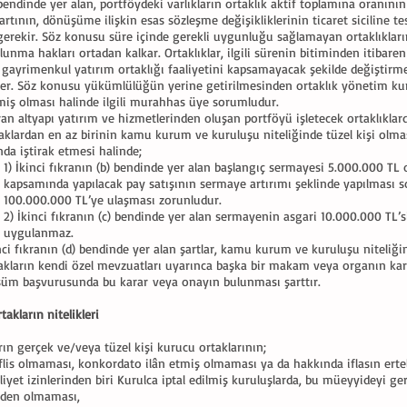
 bendinde yer alan, portföydeki varlıkların ortaklık aktif toplamına oranını
artının, dönüşüme ilişkin esas sözleşme değişikliklerinin ticaret siciline tes
erekir. Söz konusu süre içinde gerekli uygunluğu sağlamayan ortaklıkların
ulunma hakları ortadan kalkar. Ortaklıklar, ilgili sürenin bitiminden itibar
gayrimenkul yatırım ortaklığı faaliyetini kapsamayacak şekilde değiştir
er. Söz konusu yükümlülüğün yerine getirilmesinden ortaklık yönetim ku
lmiş olması halinde ilgili murahhas üye sorumludur.
n altyapı yatırım ve hizmetlerinden oluşan portföyü işletecek ortaklıklard
taklardan en az birinin kamu kurum ve kuruluşu niteliğinde tüzel kişi olm
da iştirak etmesi halinde;
1) İkinci fıkranın (b) bendinde yer alan başlangıç sermayesi 5.000.000 TL
kapsamında yapılacak pay satışının sermaye artırımı şeklinde yapılması 
100.000.000 TL’ye ulaşması zorunludur.
2) İkinci fıkranın (c) bendinde yer alan sermayenin asgari 10.000.000 TL’si
uygulanmaz.
nci fıkranın (d) bendinde yer alan şartlar, kamu kurum ve kuruluşu niteliği
takların kendi özel mevzuatları uyarınca başka bir makam veya organın kar
üm başvurusunda bu karar
veya onayın bulunması şarttır.
akların nitelikleri
rın gerçek ve/veya tüzel kişi kurucu ortaklarının;
flis olmaması, konkordato ilân etmiş olmaması ya da hakkında iflasın erte
aliyet izinlerinden biri Kurulca iptal edilmiş kuruluşlarda, bu müeyyideyi 
erden olmaması,