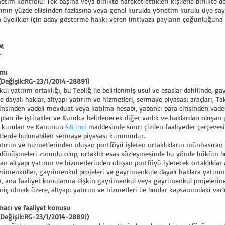
etim kontrolü: Tek başına veya birlikte hareket ettikleri kişilerle birlikte 
rının yüzde ellisinden fazlasına veya genel kurulda yönetim kurulu üye say
a üyelikler için aday gösterme hakkı veren imtiyazlı payların çoğunluğuna
ÜM
r
ımı
Değişik:RG-23/1/2014-28891)
l yatırım ortaklığı, bu Tebliğ ile belirlenmiş usul ve esaslar dahilinde, ga
 dayalı haklar, altyapı yatırım ve hizmetleri, sermaye piyasası araçları, Ta
cinsinden vadeli mevduat veya katılma hesabı, yabancı para cinsinden vade
pları ile iştirakler ve Kurulca belirlenecek diğer varlık ve haklardan oluşan
 kurulan ve Kanunun
48 inci
maddesinde sınırı çizilen faaliyetler çerçeves
etlerde bulunabilen sermaye piyasası kurumudur.
atırım ve hizmetlerinden oluşan portföyü işleten ortaklıkların münhasıran
/dönüşmeleri zorunlu olup, ortaklık esas sözleşmesinde bu yönde hüküm b
 altyapı yatırım ve hizmetlerinden oluşan portföyü işletecek ortaklıklar alt
imenkuller, gayrimenkul projeleri ve gayrimenkule dayalı haklara yatırı
da, ana faaliyet konularına ilişkin gayrimenkul veya gayrimenkul projelerine
ariç olmak üzere, altyapı yatırım ve hizmetleri ile bunlar kapsamındaki var
macı ve faaliyet konusu
Değişik:RG-23/1/2014-28891)