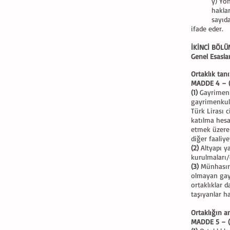
y) Yön
hakla
sayıd
ifade eder.
İKİNCİ BÖL
Genel Esasla
Ortaklık tan
MADDE 4 – (
(1)
Gayrimenku
gayrimenkule
Türk Lirası 
katılma hesa
etmek üzere
diğer faaliy
(2)
Altyapı y
kurulmaları
(3)
Münhasıran
olmayan gayr
ortaklıklar 
taşıyanlar h
Ortaklığın a
MADDE 5 – (