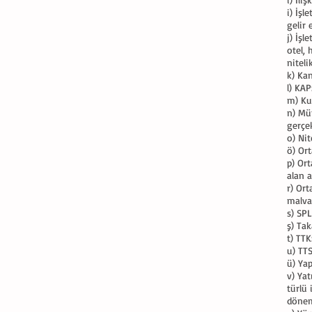
i) İş
gelir
j) İşl
otel, 
niteli
k) Ka
l) KA
m) Ku
n) Müt
gerçe
o) Nit
ö) Ort
p) Ort
alan a
r) Ort
malvar
s) SPL
ş) Tak
t) TTK
u) TTS
ü) Ya
v) Yat
türlü 
dönem