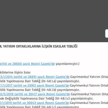
 YATIRIM ORTAKLIKLARINA İLİŞKİN ESASLAR TEBLİĞİ
arihli ve 28660 sayılı Resmi Gazete’de
yayımlanmıştır.)
liklerine ilişkin liste:
23/1/2014 tarihli ve 28891 sayılı Resmi Gazete’de
Gayrimenkul Yatırım Ortakl
klik Yapılmasına Dair Tebliğ (III-48.1.a) yayımlanmıştır.
17/1/2017 tarihli ve 29951 sayılı Resmi Gazete’de
Gayrimenkul Yatırım Ortaklık
klik Yapılmasına Dair Tebliğ (III-48.1.b) yayımlanmıştır.
10/5/2018 tarihli ve 30417 sayılı Resmi Gazete’de
Gayrimenkul Yatırım Ortaklı
nde Değişiklik Yapılmasına Dair Tebliğ (III-48.1.c) yayımlanmıştır.
2/1/2019 tarihli ve 30643 sayılı Resmi Gazete’de
Gayrimenkul Yatırım Ortaklık
klik Yapılmasına Dair Tebliğ (III-48.1.ç) yayımlanmıştır.