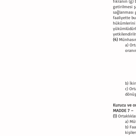
fıkranın (g)
getirilmesi ş
sağlanması g
faaliyette b
hükümlerini 
yükümlüdürl
yetkilendiri
(4)
Münhasıra
a) Or
oranın
b) İki
c) Or
dönüş
Kurucu ve ort
MADDE 7 –
(1)
Ortaklıkla
a) Mü
b) Fa
kişil