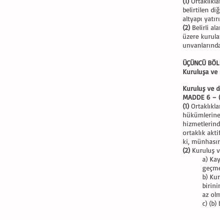
(1)
Ortaklıkla
belirtilen d
altyapı yatı
(2)
Belirli al
üzere kurula
unvanlarında
ÜÇÜNCÜ BÖ
Kuruluşa ve 
Kuruluş ve d
MADDE 6 – (
(1)
Ortaklıkla
hükümlerine 
hizmetlerind
ortaklık akt
ki, münhasır
(2)
Kuruluş v
a) Ka
geçme
b) Ku
birin
az ol
c) (b)