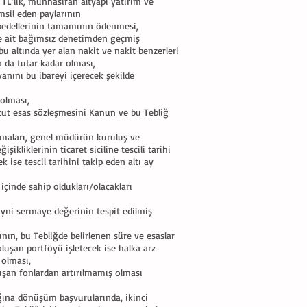
TL’lik, münhasıran altyapı yatırım ve
msil eden paylarının
ay bedellerinin tamamının ödenmesi,
ne ait bağımsız denetimden geçmiş
u altında yer alan nakit ve nakit benzerleri
a da tutar kadar olması,
anını bu ibareyi içerecek şekilde
 olması,
ut esas sözleşmesini Kanun ve bu Tebliğ
şımaları, genel müdürün kuruluş ve
liklerinin ticaret siciline tescili tarihi
 ise tescil tarihini takip eden altı ay
 içinde sahip oldukları/olacakları
ni sermaye değerinin tespit edilmiş
nın, bu Tebliğde belirlenen süre ve esaslar
luşan portföyü işletecek ise halka arz
 olması,
oluşan fonlardan artırılmamış olması
ığına dönüşüm başvurularında, ikinci