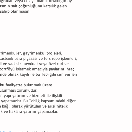
doğrudan veya dolaylı olarak ortaklığın oy
ısının salt çoğunluğuna karşılık gelen
 sahip olunmasını
yrimenkuller, gayrimenkul projeleri,
kasbank para piyasası ve ters repo işlemleri,
li ve vadesiz mevduat veya özel cari ve
 portföyü işletmek amacıyla paylarını ihraç
inde olmak kaydı ile bu Tebliğde izin verilen
 bu faaliyette bulunmak üzere
ulunması zorunludur.
yapı yatırım ve hizmeti ile ilişkili
m yapamazlar. Bu Tebliğ kapsamındaki diğer
 bağlı olarak yürütülen ve arızi nitelik
lık ve haklara yatırım yapamazlar.