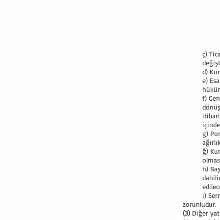
ç) Ti
değiş
d) Ku
e) Es
hüküm
f) Ge
dönüşü
itibar
içind
g) Por
ağırlı
ğ) Ku
olmas
h) Ba
dahil
edilec
ı) Ser
zorunludur.
(3)
Diğer yatı