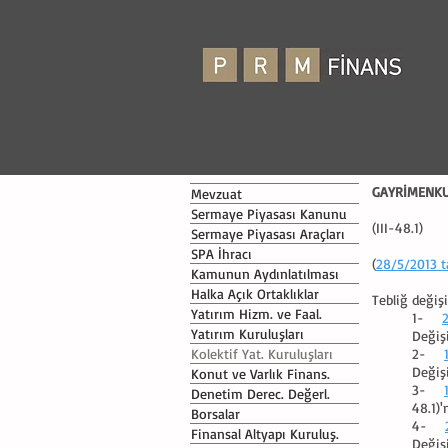
GAYRİMENKUL
Mevzuat
Sermaye Piyasası Kanunu
(III-48.1)
Sermaye Piyasası Araçları
SPA İhracı
(
28/5/2013 t
Kamunun Aydınlatılması
Halka Açık Ortaklıklar
Tebliğ değişik
Yatırım Hizm. ve Faal.
1-
Yatırım Kuruluşları
Değişi
Kolektif Yat. Kuruluşları
2-
Değişi
Konut ve Varlık Finans.
3-
Denetim Derec. Değerl.
48.1)'
Borsalar
4-
Finansal Altyapı Kuruluş.
Değişi