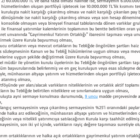
2) 60.000.000 TL ve daha fazla olması halinde ise, sermayenin 6.000.000 
hizmetlerinden oluşan portföyü işletecek ise 10.000.000 TL’lik kısmını te
kuruluşta nakit karşılığı çıkarılmış olması ve nakit karşılığı çıkarılan p
dönüşümde ise nakit karşılığı çıkarılmış olması veya son hesap dönemi
konsolide olmayan veya bireysel finansal tablolarında dönen varlıklar grub
ile finansal yatırımlar kalemlerinin toplamının bu bentte belirtilen oran y
caret unvanında "Gayrimenkul Yatırım Ortaklığı" ibaresini taşıması veya unv
tirmek üzere Kurula başvurmuş olması,
rucu ortakların veya mevcut ortakların bu Tebliğde öngörülen şartları haiz
as sözleşmesinin Kanun ve bu Tebliğ hükümlerine uygun olması veya mevc
lerine uygun şekilde değiştirmek üzere Kurula başvurmuş olması,
nel müdür ile yönetim kurulu üyelerinin bu Tebliğde öngörülen şartları ta
m başvurularında belirlenmiş ve en geç kuruluşun veya esas sözleşme değişik
iyle, münhasıran altyapı yatırım ve hizmetlerinden oluşan portföyü işletecek
e atanmış olması,
tföyünde yer alan/alacak varlıkların niteliklerinin ve ortaklık aktif toplamı
kların bu Tebliğde belirtilen niteliklere ve sınırlamalara uygun olması,
ruluşta ayni sermaye konulması durumunda,
9 uncu
madde çerçevesinde ay
ı,
şlangıç sermayesinin veya çıkarılmış sermayesinin %25’i oranındaki payları
inde halka arz edileceğinin, münhasıran altyapı yatırım ve hizmetlerinden o
eğinin veya nitelikli yatırımcıya satılacağının Kurula karşı taahhüt edilmiş
mayesinin, son iki yıl içinde, varlıkların rayiç değere taşınması suretiyle 
rım ortaklıklarının ve halka açık ortaklıkların gayrimenkul yatırım ortakl