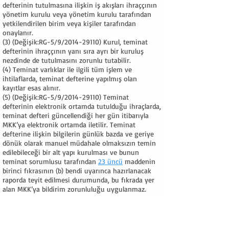
defterinin tutulmasına ilişkin iş akışları ihraççının
yönetim kurulu veya yönetim kurulu tarafından
yetkilendirilen birim veya kişiler tarafından
onaylanır.
(3) (Değişik:RG-5/9/2014-29110) Kurul, teminat
defterinin ihraççının yanı sıra ayrı bir kuruluş
nezdinde de tutulmasını zorunlu tutabilir.
(4) Teminat varlıklar ile ilgili tüm işlem ve
ihtilaflarda, teminat defterine yapılmış olan
kayıtlar esas alınır.
(5) (Değişik:RG-5/9/2014-29110) Teminat
defterinin elektronik ortamda tutulduğu ihraçlarda,
teminat defteri güncellendiği her gün itibarıyla
MKK’ya elektronik ortamda iletilir. Teminat
defterine ilişkin bilgilerin günlük bazda ve geriye
dönük olarak manuel müdahale olmaksızın temin
edilebileceği bir alt yapı kurulması ve bunun
teminat sorumlusu tarafından
23 üncü
maddenin
birinci fıkrasının (b) bendi uyarınca hazırlanacak
raporda teyit edilmesi durumunda, bu fıkrada yer
alan MKK’ya bildirim zorunluluğu uygulanmaz.
Teminat varlıkların idaresi ve korunması (Değişik
başlık:RG-5/9/2014-29110)
MADDE 13 –