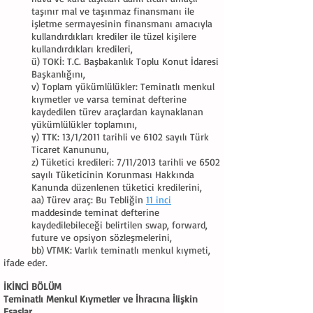
taşınır mal ve taşınmaz finansmanı ile
işletme sermayesinin finansmanı amacıyla
kullandırdıkları krediler ile tüzel kişilere
kullandırdıkları kredileri,
ü) TOKİ: T.C. Başbakanlık Toplu Konut İdaresi
Başkanlığını,
v) Toplam yükümlülükler: Teminatlı menkul
kıymetler ve varsa teminat defterine
kaydedilen türev araçlardan kaynaklanan
yükümlülükler toplamını,
y) TTK: 13/1/2011 tarihli ve 6102 sayılı Türk
Ticaret Kanununu,
z) Tüketici kredileri: 7/11/2013 tarihli ve 6502
sayılı Tüketicinin Korunması Hakkında
Kanunda düzenlenen tüketici kredilerini,
aa) Türev araç: Bu Tebliğin
11 inci
maddesinde teminat defterine
kaydedilebileceği belirtilen swap, forward,
future ve opsiyon sözleşmelerini,
bb) VTMK: Varlık teminatlı menkul kıymeti,
ifade eder.
İKİNCİ BÖLÜM
Teminatlı Menkul Kıymetler ve İhracına İlişkin
Esaslar