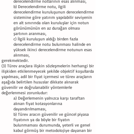
derecelendirme notlarının esas alınması,
b) Derecelendirme notu, ilgili
derecelendirme kuruluşunun derecelendirme
sistemine göre yatırım yapılabilir seviyenin
en alt sınırında olan kuruluşlar için notun
görünümünün en az durağan olması
şartının aranması,
c) İlgili kuruluşun aldığı birden fazla
derecelendirme notu bulunması halinde en
yüksek ikinci derecelendirme notunun esas
alınması,
gerekmektedir.
(3) Türev araçlara ilişkin sözleşmelerin herhangi bir
ilişkiden etkilenmeyecek şekilde objektif koşullarda
yapılması, adil bir fiyat içermesi ve türev araçların
aşağıda belirtilen hususlar dikkate alınarak
güvenilir ve doğrulanabilir yöntemlerle
değerlenmesi zorunludur:
a) Değerlemenin yalnızca karşı taraftan
alınan fiyat kotasyonlarına
dayandırılmaması,
b) Türev aracın güvenilir ve güncel piyasa
fiyatının ya da böyle bir fiyatın
bulunmaması durumunda, yeterli ve genel
kabul görmüş bir metodolojiye dayanan bir