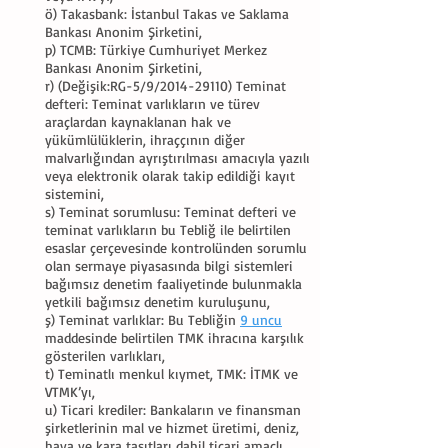
ö) Takasbank: İstanbul Takas ve Saklama
Bankası Anonim Şirketini,
p) TCMB: Türkiye Cumhuriyet Merkez
Bankası Anonim Şirketini,
r) (Değişik:RG-5/9/2014-29110) Teminat
defteri: Teminat varlıkların ve türev
araçlardan kaynaklanan hak ve
yükümlülüklerin, ihraççının diğer
malvarlığından ayrıştırılması amacıyla yazılı
veya elektronik olarak takip edildiği kayıt
sistemini,
s) Teminat sorumlusu: Teminat defteri ve
teminat varlıkların bu Tebliğ ile belirtilen
esaslar çerçevesinde kontrolünden sorumlu
olan sermaye piyasasında bilgi sistemleri
bağımsız denetim faaliyetinde bulunmakla
yetkili bağımsız denetim kuruluşunu,
ş) Teminat varlıklar: Bu Tebliğin
9 uncu
maddesinde belirtilen TMK ihracına karşılık
gösterilen varlıkları,
t) Teminatlı menkul kıymet, TMK: İTMK ve
VTMK’yı,
u) Ticari krediler: Bankaların ve finansman
şirketlerinin mal ve hizmet üretimi, deniz,
hava ve kara taşıtları dahil ticari amaçlı