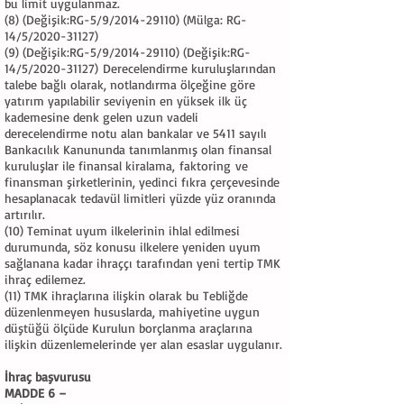
bu limit uygulanmaz.
(8) (Değişik:RG-5/9/2014-29110) (Mülga: RG-
14/5/2020-31127)
(9) (Değişik:RG-5/9/2014-29110) (Değişik:RG-
14/5/2020-31127) Derecelendirme kuruluşlarından
talebe bağlı olarak, notlandırma ölçeğine göre
yatırım yapılabilir seviyenin en yüksek ilk üç
kademesine denk gelen uzun vadeli
derecelendirme notu alan bankalar ve 5411 sayılı
Bankacılık Kanununda tanımlanmış olan finansal
kuruluşlar ile finansal kiralama, faktoring ve
finansman şirketlerinin, yedinci fıkra çerçevesinde
hesaplanacak tedavül limitleri yüzde yüz oranında
artırılır.
(10) Teminat uyum ilkelerinin ihlal edilmesi
durumunda, söz konusu ilkelere yeniden uyum
sağlanana kadar ihraççı tarafından yeni tertip TMK
ihraç edilemez.
(11) TMK ihraçlarına ilişkin olarak bu Tebliğde
düzenlenmeyen hususlarda, mahiyetine uygun
düştüğü ölçüde Kurulun borçlanma araçlarına
ilişkin düzenlemelerinde yer alan esaslar uygulanır.
İhraç başvurusu
MADDE 6 –