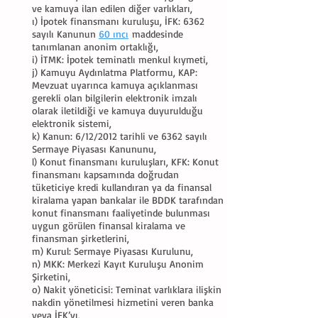
ve kamuya ilan edilen diğer varlıkları,
ı) İpotek finansmanı kuruluşu, İFK: 6362
sayılı Kanunun
60 ıncı
maddesinde
tanımlanan anonim ortaklığı,
i) İTMK: İpotek teminatlı menkul kıymeti,
j) Kamuyu Aydınlatma Platformu, KAP:
Mevzuat uyarınca kamuya açıklanması
gerekli olan bilgilerin elektronik imzalı
olarak iletildiği ve kamuya duyurulduğu
elektronik sistemi,
k) Kanun: 6/12/2012 tarihli ve 6362 sayılı
Sermaye Piyasası Kanununu,
l) Konut finansmanı kuruluşları, KFK: Konut
finansmanı kapsamında doğrudan
tüketiciye kredi kullandıran ya da finansal
kiralama yapan bankalar ile BDDK tarafından
konut finansmanı faaliyetinde bulunması
uygun görülen finansal kiralama ve
finansman şirketlerini,
m) Kurul: Sermaye Piyasası Kurulunu,
n) MKK: Merkezi Kayıt Kuruluşu Anonim
Şirketini,
o) Nakit yöneticisi: Teminat varlıklara ilişkin
nakdin yönetilmesi hizmetini veren banka
veya İFK’yı,