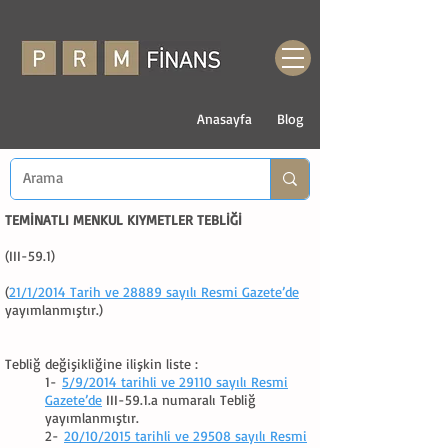
Anasayfa
Blog
TEMİNATLI MENKUL KIYMETLER TEBLİĞİ
(III-59.1)
(
21/1/2014 Tarih ve 28889 sayılı Resmi Gazete’de
yayımlanmıştır.)
Tebliğ değişikliğine ilişkin liste :
1-
5/9/2014 tarihli ve 29110 sayılı Resmi
Gazete’de
III-59.1.a numaralı Tebliğ
yayımlanmıştır.
2-
20/10/2015 tarihli ve 29508 sayılı Resmi