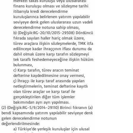
merkezi takas kuruluşu veya uluslararası
finans kuruluşu olması ve sözleşme tarihi
itibarıyla kredi derecelendirme
kuruluşlarınca belirlenen yatırım yapılabilir
seviyeye denk gelen uluslararası uzun vadeli
derecelendirme notuna sahip olması,
b) (Değişik:RG-20/10/2015-29508) Dördüncü
fıkrada sayılan haller hariç olmak üzere,
türev araçlara ilişkin sözleşmelerde, TMK itfa
edilinceye kadar ihraççının iflası durumu da
dahil olmak üzere karşı tarafın sözleşmeyi
tek taraflı feshedemeyeceğine ilişkin hüküm
bulunması,
c) Karşı tarafın, türev aracın teminat
defterine kaydedilmesine onay vermesi,
ç) İhraççı ile karşı taraf arasında yapılan
netleştirmelerin, teminat defterine kayıtlı
olan türev araçlar ve karşı taraf ile
gerçekleştirilen diğer tüm işlemler
bakımından ayrı ayrı yapılması.
(2) (Değişik:RG-5/9/2014-29110) Birinci fıkranın (a)
bendi kapsamında yatırım yapılabilir seviyeye denk
gelen derecelendirme notunun
değerlendirilmesinde:
a) Türkiye’de yerleşik kuruluşlar için ulusal