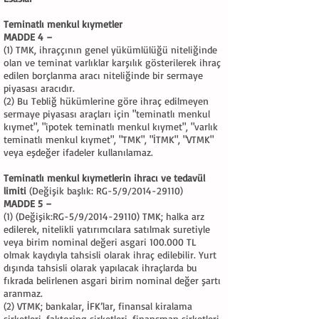
Teminatlı menkul kıymetler
MADDE 4 –
(1) TMK, ihraççının genel yükümlülüğü niteliğinde
olan ve teminat varlıklar karşılık gösterilerek ihraç
edilen borçlanma aracı niteliğinde bir sermaye
piyasası aracıdır.
(2) Bu Tebliğ hükümlerine göre ihraç edilmeyen
sermaye piyasası araçları için "teminatlı menkul
kıymet", "ipotek teminatlı menkul kıymet", "varlık
teminatlı menkul kıymet", "TMK", "İTMK", "VTMK"
veya eşdeğer ifadeler kullanılamaz.
Teminatlı menkul kıymetlerin ihracı ve tedavül
limiti
(Değişik başlık: RG-5/9/2014-29110)
MADDE 5 –
(1) (Değişik:RG-5/9/2014-29110) TMK; halka arz
edilerek, nitelikli yatırımcılara satılmak suretiyle
veya birim nominal değeri asgari 100.000 TL
olmak kaydıyla tahsisli olarak ihraç edilebilir. Yurt
dışında tahsisli olarak yapılacak ihraçlarda bu
fıkrada belirlenen asgari birim nominal değer şartı
aranmaz.
(2) VTMK; bankalar, İFK’lar, finansal kiralama
şirketleri, faktoring şirketleri, finansman şirketleri,