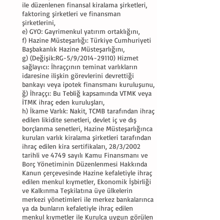
ile düzenlenen finansal kiralama şirketleri,
faktoring şirketleri ve finansman
şirketlerini,
e) GYO: Gayrimenkul yatırım ortaklığını,
f) Hazine Müsteşarlığı: Türkiye Cumhuriyeti
Başbakanlık Hazine Müsteşarlığını,
g) (Değişik:RG-5/9/2014-29110) Hizmet
sağlayıcı: İhraççının teminat varlıkların
idaresine ilişkin görevlerini devrettiği
bankayı veya ipotek finansmanı kuruluşunu,
ğ) İhraççı: Bu Tebliğ kapsamında VTMK veya
İTMK ihraç eden kuruluşları,
h) İkame Varlık: Nakit, TCMB tarafından ihraç
edilen likidite senetleri, devlet iç ve dış
borçlanma senetleri, Hazine Müsteşarlığınca
kurulan varlık kiralama şirketleri tarafından
ihraç edilen kira sertifikaları, 28/3/2002
tarihli ve 4749 sayılı Kamu Finansmanı ve
Borç Yönetiminin Düzenlenmesi Hakkında
Kanun çerçevesinde Hazine kefaletiyle ihraç
edilen menkul kıymetler, Ekonomik İşbirliği
ve Kalkınma Teşkilatına üye ülkelerin
merkezi yönetimleri ile merkez bankalarınca
ya da bunların kefaletiyle ihraç edilen
menkul kıymetler ile Kurulca uygun görülen