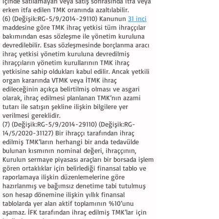
içinde satılamayan veya satış sonrasında itfa veya
erken itfa edilen TMK oranında azaltılabilir.
(6) (Değişik:RG-5/9/2014-29110) Kanunun
31 inci
maddesine göre TMK ihraç yetkisi tüm ihraççılar
bakımından esas sözleşme ile yönetim kuruluna
devredilebilir. Esas sözleşmesinde borçlanma aracı
ihraç yetkisi yönetim kuruluna devredilmiş
ihraççıların yönetim kurullarının TMK ihraç
yetkisine sahip oldukları kabul edilir. Ancak yetkili
organ kararında VTMK veya İTMK ihraç
edileceğinin açıkça belirtilmiş olması ve asgari
olarak, ihraç edilmesi planlanan TMK’nın azami
tutarı ile satışın şekline ilişkin bilgilere yer
verilmesi gereklidir.
(7) (Değişik:RG-5/9/2014-29110) (Değişik:RG-
14/5/2020-31127) Bir ihraççı tarafından ihraç
edilmiş TMK’ların herhangi bir anda tedavülde
bulunan kısmının nominal değeri, ihraççının,
Kurulun sermaye piyasası araçları bir borsada işlem
gören ortaklıklar için belirlediği finansal tablo ve
raporlamaya ilişkin düzenlemelerine göre
hazırlanmış ve bağımsız denetime tabi tutulmuş
son hesap dönemine ilişkin yıllık finansal
tablolarda yer alan aktif toplamının %10’unu
aşamaz. İFK tarafından ihraç edilmiş TMK’lar için