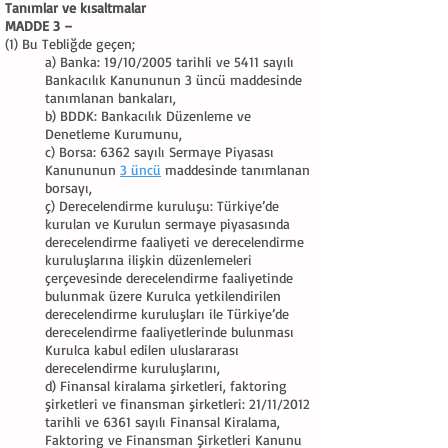
Tanımlar ve kısaltmalar
MADDE 3 –
(1) Bu Tebliğde geçen;
a) Banka: 19/10/2005 tarihli ve 5411 sayılı
Bankacılık Kanununun 3 üncü maddesinde
tanımlanan bankaları,
b) BDDK: Bankacılık Düzenleme ve
Denetleme Kurumunu,
c) Borsa: 6362 sayılı Sermaye Piyasası
Kanununun
3 üncü
maddesinde tanımlanan
borsayı,
ç) Derecelendirme kuruluşu: Türkiye’de
kurulan ve Kurulun sermaye piyasasında
derecelendirme faaliyeti ve derecelendirme
kuruluşlarına ilişkin düzenlemeleri
çerçevesinde derecelendirme faaliyetinde
bulunmak üzere Kurulca yetkilendirilen
derecelendirme kuruluşları ile Türkiye’de
derecelendirme faaliyetlerinde bulunması
Kurulca kabul edilen uluslararası
derecelendirme kuruluşlarını,
d) Finansal kiralama şirketleri, faktoring
şirketleri ve finansman şirketleri: 21/11/2012
tarihli ve 6361 sayılı Finansal Kiralama,
Faktoring ve Finansman Şirketleri Kanunu