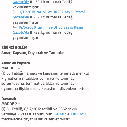
Gazete’de
III-59.1.b numaralı Tebliğ
yayımlanmıştır.
3-
11/11/2018 tarihli ve 30592 sayılı Resmi
Gazete’de
III-59.1.c numaralı Tebliğ
yayımlanmıştır.
4-
14/5/2020 tarihli ve 31127 sayılı Resmi
Gazete’de
III-59.1.ç numaralı Tebliğ
yayımlanmıştır.
BİRİNCİ BÖLÜM
Amaç, Kapsam, Dayanak ve Tanımlar
Amaç ve kapsam
MADDE 1 –
(1) Bu Tebliğin amacı ve kapsamı, teminatlı menkul
kıymetlerin nitelikleri ve ihracı ile teminat
sorumlusuna, teminat varlıklar ve teminat
uyumuna ilişkin usul ve esasların düzenlenmesidir.
Dayanak
MADDE 2 –
(1) Bu Tebliğ, 6/12/2012 tarihli ve 6362 sayılı
Sermaye Piyasası Kanununun
59
,
60
ve
130 uncu
maddelerine dayanılarak düzenlenmiştir.