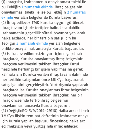
(1) İhraççılar, izahnamenin onaylanması talebi ile
bu Tebliğin
1 numaralı ekinde
, ihraç belgesinin
onaylanması talebi ile ise bu Tebliğin
2 numaralı
ekinde
yer alan belgeler ile Kurula başvurur.
(2) İhraç edilecek TMK Kurulca uygun görülecek
ihraç tavanı içinde tertipler halinde satılabilir.
İzahnamenin geçerlilik süresi boyunca yapılacak
halka arzlarda, her bir tertibin satışı için bu
Tebliğin
3 numaralı ekinde
yer alan belgelerle
birlikte onay almak amacıyla Kurula başvurulur.
(3) Halka arz edilmeksizin yurt içinde yapılacak
ihraçlarda, Kurulca onaylanmış ihraç belgesinin
ihraççıya verilmesini takiben ihraççılar Kurul
nezdinde herhangi bir işlem yapılmasına gerek
kalmaksızın Kurulca verilen ihraç tavanı dahilinde
her tertibin satışından önce MKK’ya başvurarak
satış işlemini gerçekleştirir. Yurt dışında yapılacak
ihraçlarda ise Kurulca onaylanmış ihraç belgesinin
ihraççıya verilmesini takiben ihraççılar, her bir
ihraç öncesinde tertip ihraç belgesinin
onaylanması amacıyla Kurula başvurur.
(4) (Değişik:RG-5/9/2014-29110) Halka arz edilecek
TMK’ya ilişkin teminat defterinin izahname onayı
için Kurula yapılan başvuru öncesinde; halka arz
edilmeksizin veya yurtdışında ihraç edilecek