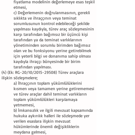
fiyatlama modelinin değerlemeye esas teşkil
etmesi,
c) Değerlemenin doğrulanmasının, gerekli
sıklıkta ve ihraççının veya teminat
sorumlusunun kontrol edebileceği şekilde
yapılması kaydıyla, türev araç sözleşmesinin
karşı tarafından bağımsız bir üçüncü kişi
tarafından ya da teminat varlıklarının
yönetiminden sorumlu birimden bağımsız
olan ve bu fonksiyonu yerine getirebilmek
için yeterli bilgi ve donanıma sahip olması
kaydıyla ihraççı bünyesinde bir birim
tarafından yapılması.
(4) (Ek: RG-20/10/2015-29508) Türev araçlara
ilişkin sözleşmelere;
a) İhraççının toplam yükümlülüklerini
kısmen veya tamamen yerine getirememesi
ve türev araçlar dahil teminat varlıkların
toplam yükümlülükleri karşılamaya
yetmemesi,
b) İmkansızlık ve ilgili mevzuat kapsamında
hukuka aykırılık halleri ile sözleşmede yer
verilen esaslara ilişkin mevzuat
hükümlerinde önemli değişikliklerin
meydana gelmesi,