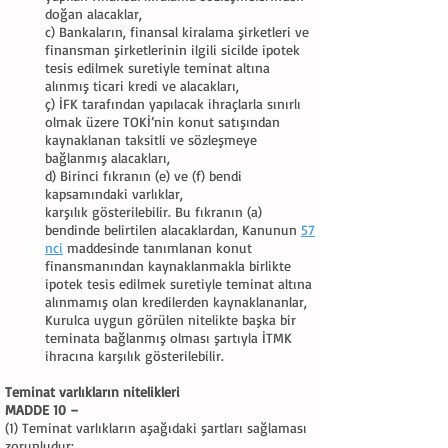
doğan alacaklar,
c) Bankaların, finansal kiralama şirketleri ve
finansman şirketlerinin ilgili sicilde ipotek
tesis edilmek suretiyle teminat altına
alınmış ticari kredi ve alacakları,
ç) İFK tarafından yapılacak ihraçlarla sınırlı
olmak üzere TOKİ’nin konut satışından
kaynaklanan taksitli ve sözleşmeye
bağlanmış alacakları,
d) Birinci fıkranın (e) ve (f) bendi
kapsamındaki varlıklar,
karşılık gösterilebilir. Bu fıkranın (a)
bendinde belirtilen alacaklardan, Kanunun
57
nci
maddesinde tanımlanan konut
finansmanından kaynaklanmakla birlikte
ipotek tesis edilmek suretiyle teminat altına
alınmamış olan kredilerden kaynaklananlar,
Kurulca uygun görülen nitelikte başka bir
teminata bağlanmış olması şartıyla İTMK
ihracına karşılık gösterilebilir.
Teminat varlıkların nitelikleri
MADDE 10 –
(1) Teminat varlıkların aşağıdaki şartları sağlaması
zorunludur: