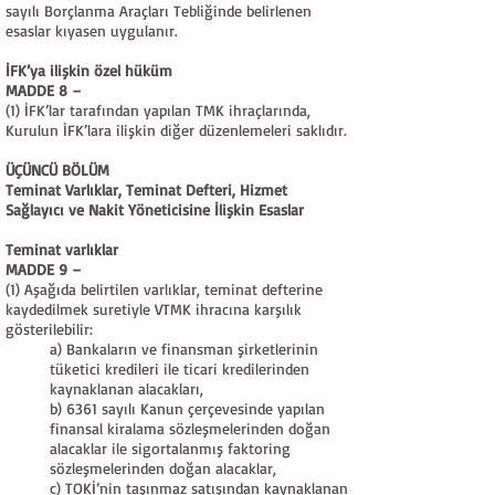
sayılı Borçlanma Araçları Tebliğinde belirlenen
esaslar kıyasen uygulanır.
İFK’ya ilişkin özel hüküm
MADDE 8 –
(1) İFK’lar tarafından yapılan TMK ihraçlarında,
Kurulun İFK’lara ilişkin diğer düzenlemeleri saklıdır.
ÜÇÜNCÜ BÖLÜM
Teminat Varlıklar, Teminat Defteri, Hizmet
Sağlayıcı ve Nakit Yöneticisine İlişkin Esaslar
Teminat varlıklar
MADDE 9 –
(1) Aşağıda belirtilen varlıklar, teminat defterine
kaydedilmek suretiyle VTMK ihracına karşılık
gösterilebilir:
a) Bankaların ve finansman şirketlerinin
tüketici kredileri ile ticari kredilerinden
kaynaklanan alacakları,
b) 6361 sayılı Kanun çerçevesinde yapılan
finansal kiralama sözleşmelerinden doğan
alacaklar ile sigortalanmış faktoring
sözleşmelerinden doğan alacaklar,
c) TOKİ’nin taşınmaz satışından kaynaklanan