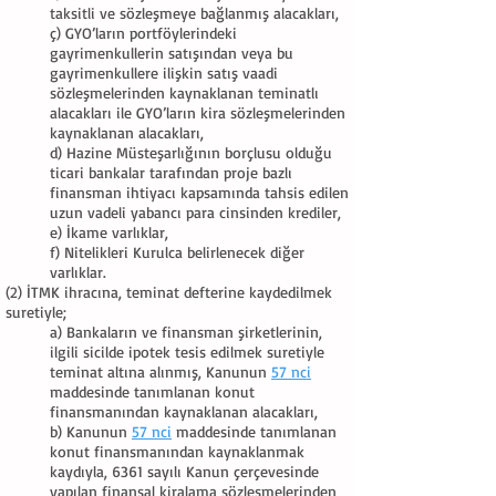
taksitli ve sözleşmeye bağlanmış alacakları,
ç) GYO’ların portföylerindeki
gayrimenkullerin satışından veya bu
gayrimenkullere ilişkin satış vaadi
sözleşmelerinden kaynaklanan teminatlı
alacakları ile GYO’ların kira sözleşmelerinden
kaynaklanan alacakları,
d) Hazine Müsteşarlığının borçlusu olduğu
ticari bankalar tarafından proje bazlı
finansman ihtiyacı kapsamında tahsis edilen
uzun vadeli yabancı para cinsinden krediler,
e) İkame varlıklar,
f) Nitelikleri Kurulca belirlenecek diğer
varlıklar.
(2) İTMK ihracına, teminat defterine kaydedilmek
suretiyle;
a) Bankaların ve finansman şirketlerinin,
ilgili sicilde ipotek tesis edilmek suretiyle
teminat altına alınmış, Kanunun
57 nci
maddesinde tanımlanan konut
finansmanından kaynaklanan alacakları,
b) Kanunun
57 nci
maddesinde tanımlanan
konut finansmanından kaynaklanmak
kaydıyla, 6361 sayılı Kanun çerçevesinde
yapılan finansal kiralama sözleşmelerinden