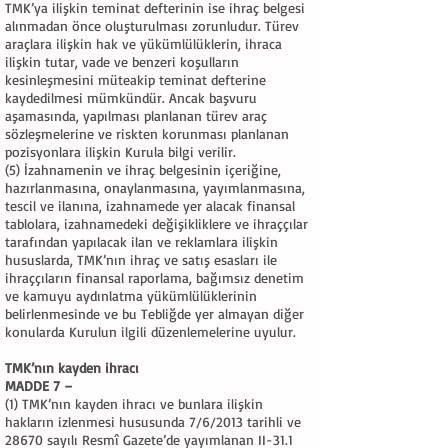
TMK’ya ilişkin teminat defterinin ise ihraç belgesi
alınmadan önce oluşturulması zorunludur. Türev
araçlara ilişkin hak ve yükümlülüklerin, ihraca
ilişkin tutar, vade ve benzeri koşulların
kesinleşmesini müteakip teminat defterine
kaydedilmesi mümkündür. Ancak başvuru
aşamasında, yapılması planlanan türev araç
sözleşmelerine ve riskten korunması planlanan
pozisyonlara ilişkin Kurula bilgi verilir.
(5) İzahnamenin ve ihraç belgesinin içeriğine,
hazırlanmasına, onaylanmasına, yayımlanmasına,
tescil ve ilanına, izahnamede yer alacak finansal
tablolara, izahnamedeki değişikliklere ve ihraççılar
tarafından yapılacak ilan ve reklamlara ilişkin
hususlarda, TMK’nın ihraç ve satış esasları ile
ihraççıların finansal raporlama, bağımsız denetim
ve kamuyu aydınlatma yükümlülüklerinin
belirlenmesinde ve bu Tebliğde yer almayan diğer
konularda Kurulun ilgili düzenlemelerine uyulur.
TMK’nın kayden ihracı
MADDE 7 –
(1) TMK’nın kayden ihracı ve bunlara ilişkin
hakların izlenmesi hususunda 7/6/2013 tarihli ve
28670 sayılı Resmî Gazete’de yayımlanan II-31.1