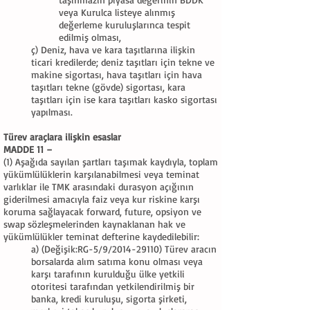
veya Kurulca listeye alınmış
değerleme kuruluşlarınca tespit
edilmiş olması,
ç) Deniz, hava ve kara taşıtlarına ilişkin
ticari kredilerde; deniz taşıtları için tekne ve
makine sigortası, hava taşıtları için hava
taşıtları tekne (gövde) sigortası, kara
taşıtları için ise kara taşıtları kasko sigortası
yapılması.
Türev araçlara ilişkin esaslar
MADDE 11 –
(1) Aşağıda sayılan şartları taşımak kaydıyla, toplam
yükümlülüklerin karşılanabilmesi veya teminat
varlıklar ile TMK arasındaki durasyon açığının
giderilmesi amacıyla faiz veya kur riskine karşı
koruma sağlayacak forward, future, opsiyon ve
swap sözleşmelerinden kaynaklanan hak ve
yükümlülükler teminat defterine kaydedilebilir:
a) (Değişik:RG-5/9/2014-29110) Türev aracın
borsalarda alım satıma konu olması veya
karşı tarafının kurulduğu ülke yetkili
otoritesi tarafından yetkilendirilmiş bir
banka, kredi kuruluşu, sigorta şirketi,