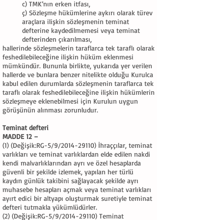
c) TMK’nın erken itfası,
ç) Sözleşme hükümlerine aykırı olarak türev
araçlara ilişkin sözleşmenin teminat
defterine kaydedilmemesi veya teminat
defterinden çıkarılması,
hallerinde sözleşmelerin taraflarca tek taraflı olarak
feshedilebileceğine ilişkin hüküm eklenmesi
mümkündür. Bununla birlikte, yukarıda yer verilen
hallerde ve bunlara benzer nitelikte olduğu Kurulca
kabul edilen durumlarda sözleşmenin taraflarca tek
taraflı olarak feshedilebileceğine ilişkin hükümlerin
sözleşmeye eklenebilmesi için Kurulun uygun
görüşünün alınması zorunludur.
Teminat defteri
MADDE 12 –
(1) (Değişik:RG-5/9/2014-29110) İhraççılar, teminat
varlıkları ve teminat varlıklardan elde edilen nakdi
kendi malvarlıklarından ayrı ve özel hesaplarda
güvenli bir şekilde izlemek, yapılan her türlü
kaydın günlük takibini sağlayacak şekilde ayrı
muhasebe hesapları açmak veya teminat varlıkları
ayırt edici bir altyapı oluşturmak suretiyle teminat
defteri tutmakla yükümlüdürler.
(2) (Değişik:RG-5/9/2014-29110) Teminat