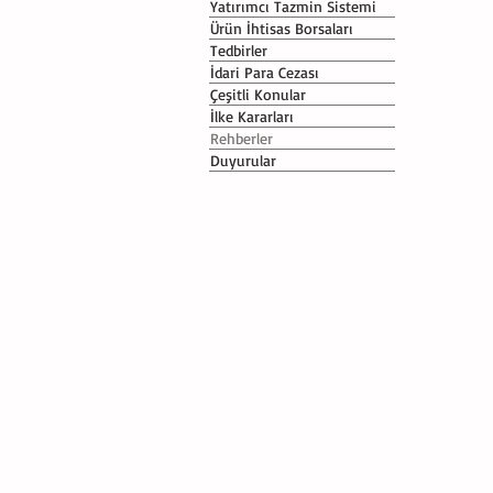
Yatırımcı Tazmin Sistemi
Ürün İhtisas Borsaları
Tedbirler
İdari Para Cezası
Çeşitli Konular
İlke Kararları
Rehberler
Duyurular