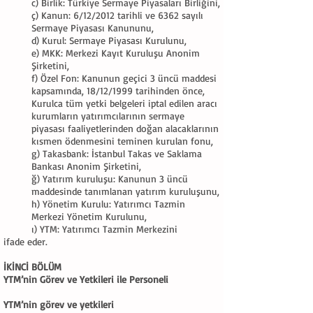
c) Birlik: Türkiye Sermaye Piyasaları Birliğini,
ç) Kanun: 6/12/2012 tarihli ve 6362 sayılı
Sermaye Piyasası Kanununu,
d) Kurul: Sermaye Piyasası Kurulunu,
e) MKK: Merkezi Kayıt Kuruluşu Anonim
Şirketini,
f) Özel Fon: Kanunun geçici 3 üncü maddesi
kapsamında, 18/12/1999 tarihinden önce,
Kurulca tüm yetki belgeleri iptal edilen aracı
kurumların yatırımcılarının sermaye
piyasası faaliyetlerinden doğan alacaklarının
kısmen ödenmesini teminen kurulan fonu,
g) Takasbank: İstanbul Takas ve Saklama
Bankası Anonim Şirketini,
ğ) Yatırım kuruluşu: Kanunun 3 üncü
maddesinde tanımlanan yatırım kuruluşunu,
h) Yönetim Kurulu: Yatırımcı Tazmin
Merkezi Yönetim Kurulunu,
ı) YTM: Yatırımcı Tazmin Merkezini
ifade eder.
İKİNCİ BÖLÜM
YTM’nin Görev ve Yetkileri ile Personeli
YTM’nin görev ve yetkileri