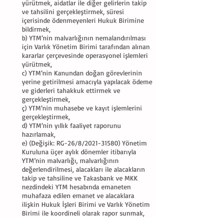
yürütmek, aidatlar ile diğer gelirlerin takip
ve tahsilini gerçekleştirmek, süresi
içerisinde ödenmeyenleri Hukuk Birimine
bildirmek,
b) YTM’nin malvarlığının nemalandırılması
için Varlık Yönetim Birimi tarafından alınan
kararlar çerçevesinde operasyonel işlemleri
yürütmek,
c) YTM’nin Kanundan doğan görevlerinin
yerine getirilmesi amacıyla yapılacak ödeme
ve giderleri tahakkuk ettirmek ve
gerçekleştirmek,
ç) YTM’nin muhasebe ve kayıt işlemlerini
gerçekleştirmek,
d) YTM’nin yıllık faaliyet raporunu
hazırlamak,
e) (Değişik: RG-26/8/2021-31580) Yönetim
Kuruluna üçer aylık dönemler itibarıyla
YTM’nin malvarlığı, malvarlığının
değerlendirilmesi, alacakları ile alacakların
takip ve tahsiline ve Takasbank ve MKK
nezdindeki YTM hesabında emaneten
muhafaza edilen emanet ve alacaklara
ilişkin Hukuk İşleri Birimi ve Varlık Yönetim
Birimi ile koordineli olarak rapor sunmak,