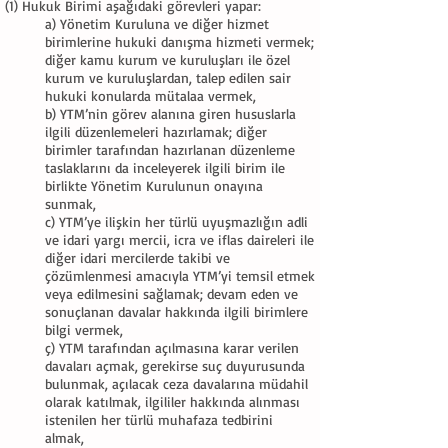
(1) Hukuk Birimi aşağıdaki görevleri yapar:
a) Yönetim Kuruluna ve diğer hizmet
birimlerine hukuki danışma hizmeti vermek;
diğer kamu kurum ve kuruluşları ile özel
kurum ve kuruluşlardan, talep edilen sair
hukuki konularda mütalaa vermek,
b) YTM’nin görev alanına giren hususlarla
ilgili düzenlemeleri hazırlamak; diğer
birimler tarafından hazırlanan düzenleme
taslaklarını da inceleyerek ilgili birim ile
birlikte Yönetim Kurulunun onayına
sunmak,
c) YTM’ye ilişkin her türlü uyuşmazlığın adli
ve idari yargı mercii, icra ve iflas daireleri ile
diğer idari mercilerde takibi ve
çözümlenmesi amacıyla YTM’yi temsil etmek
veya edilmesini sağlamak; devam eden ve
sonuçlanan davalar hakkında ilgili birimlere
bilgi vermek,
ç) YTM tarafından açılmasına karar verilen
davaları açmak, gerekirse suç duyurusunda
bulunmak, açılacak ceza davalarına müdahil
olarak katılmak, ilgililer hakkında alınması
istenilen her türlü muhafaza tedbirini
almak,