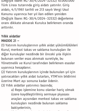
(Değişik İbare: RG-30/4/2024-32532)
10.000.000
Türk Lirası tutarında giriş aidatı yatırılır. Giriş
aidatı, 4/1/1961 tarihli ve 213 sayılı Vergi Usul
Kanunu uyarınca her yıl ilan edilen yeniden
(Değişik İbare: RG-30/
4/
2024-32532)
değerleme
oranı dikkate alınarak Kurulca belirlenen oranda
arttırılır.
Yıllık aidatlar
MADDE 21 –
(1) Yatırım kuruluşlarının yıllık aidat yükümlülükleri
Kurul, merkezi takas ve saklama kuruluşları ile
diğer kuruluşlar nezdinde bir önceki yıla ilişkin
bulunan veriler esas alınmak suretiyle, bu
Yönetmelik ve Kurul tarafından belirlenen esaslar
uyarınca hesaplanır.
(2) Yatırım kuruluşlarının içinde bulunulan yıl için
yatıracakları yıllık aidat tutarları, YTM’nin bildirimi
üzerine Mart ayı sonuna kadar ödenir.
(3) Yıllık aidatlar yatırımcı bazında;
a) Repo işlemine konu olanlar hariç olmak
üzere kaydileştirilmiş sermaye piyasası
araçları açısından merkezi takas ve saklama
kuruluşları nezdinde bulunan saklama
bakiyelerinin,