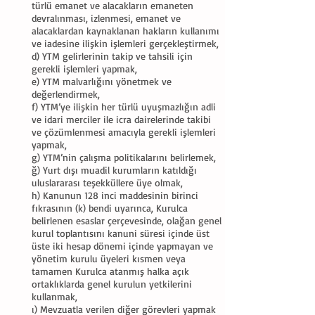
türlü emanet ve alacakların emaneten
devralınması, izlenmesi, emanet ve
alacaklardan kaynaklanan hakların kullanımı
ve iadesine ilişkin işlemleri gerçekleştirmek,
d) YTM gelirlerinin takip ve tahsili için
gerekli işlemleri yapmak,
e) YTM malvarlığını yönetmek ve
değerlendirmek,
f) YTM’ye ilişkin her türlü uyuşmazlığın adli
ve idari merciler ile icra dairelerinde takibi
ve çözümlenmesi amacıyla gerekli işlemleri
yapmak,
g) YTM’nin çalışma politikalarını belirlemek,
ğ) Yurt dışı muadil kurumların katıldığı
uluslararası teşekküllere üye olmak,
h) Kanunun 128 inci maddesinin birinci
fıkrasının (k) bendi uyarınca, Kurulca
belirlenen esaslar çerçevesinde, olağan genel
kurul toplantısını kanuni süresi içinde üst
üste iki hesap dönemi içinde yapmayan ve
yönetim kurulu üyeleri kısmen veya
tamamen Kurulca atanmış halka açık
ortaklıklarda genel kurulun yetkilerini
kullanmak,
ı) Mevzuatla verilen diğer görevleri yapmak