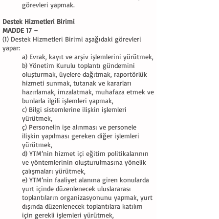
görevleri yapmak.
Destek Hizmetleri Birimi
MADDE 17 –
(1) Destek Hizmetleri Birimi aşağıdaki görevleri
yapar:
a) Evrak, kayıt ve arşiv işlemlerini yürütmek,
b) Yönetim Kurulu toplantı gündemini
oluşturmak, üyelere dağıtmak, raportörlük
hizmeti sunmak, tutanak ve kararları
hazırlamak, imzalatmak, muhafaza etmek ve
bunlarla ilgili işlemleri yapmak,
c) Bilgi sistemlerine ilişkin işlemleri
yürütmek,
ç) Personelin işe alınması ve personele
ilişkin yapılması gereken diğer işlemleri
yürütmek,
d) YTM’nin hizmet içi eğitim politikalarının
ve yöntemlerinin oluşturulmasına yönelik
çalışmaları yürütmek,
e) YTM’nin faaliyet alanına giren konularda
yurt içinde düzenlenecek uluslararası
toplantıların organizasyonunu yapmak, yurt
dışında düzenlenecek toplantılara katılım
için gerekli işlemleri yürütmek,