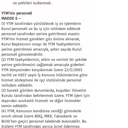
ve yetkileri kullanmak.
YTM’nin personeli
MADDE 6 –
(1) YTM tarafından yürütülecek iş ve işlemlerin
Kurul personeli ve bu iş için istihdam edilecek
personel tarafından yerine getirilmesi esastır.
YTM’nin hizmet gerekleri göz önüne alınarak,
Kurul Başkanının onayı ile YTM faaliyetlerinin
yerine getirilmesi amacıyla, yeter sayıda Kurul
personeli görevlendirilir.
(2) YTM faaliyetlerinin, etkin ve verimli bir şekilde
yerine getirilmesini sağlamak amacıyla giderleri
YTM bütçesinden karşılanmak üzere 22/5/2003
tarihli ve 4857 sayılı İş Kanunu hükümlerine göre
hizmet sözleşmesi ile işçi statüsünde personel
istihdam edilebilir.
(3) Gerekli görülen durumlarda, koşulları Yönetim
Kurulu tarafından belirlenmek üzere, YTM işleri için
dışarıdan avukatlık hizmeti ve diğer hizmetler
temin edilebilir.
(4) YTM, Kanunun kendisine verdiği görevlerle
sınırlı olmak üzere BİAŞ, MKK, Takasbank ve
Birlik’ten geçici personel talebinde bulunabilir. Bu
kişilere YTM tarafından ayrıca ücret ödenmez.