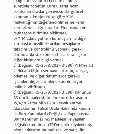
a) İlgili mevzuat da dikkate alınmak
suretiyle Yönetim Kurulu tarafından
belirlenen esaslar çerçevesinde, güncel
ekonomik konjonktüre göre YTM
malvarlığının değerlendirilmesine karar
vermek ve aldığı kararları Finansman ve
Muhasebe Birimine bildirmek,
b) YTM adına yatırım kuruluşları ile diğer
kuruluşlar nezdinde açılan hesapların
takibini ve kontrolünü yapmak, gerekli
durumlarda söz konusu hesaplara ilişkin
diğer birimlere bilgi vermek,
c) (Değişik: RG-26/8/2021-31580) YTM’ye ait
varlıklara ilişkin sermaye artırımı, kâr payı
ödemesi ve diğer durumlarda gerekli
işlemleri diğer birimlerle koordinasyon
halinde yürütmek,
ç) (Değişik: RG-26/8/2021-31580) Kanunun
83 üncü maddesinin dördüncü fıkrasının
15/4/2021 tarihli ve 7316 sayılı Amme
Alacaklarının Tahsil Usulü Hakkında Kanun
ile Bazı Kanunlarda Değişiklik Yapılmasına
Dair Kanunun 12 nci maddesi ile yapılan
değişiklikten önce YTM’ye gelir kaydedilmiş
olan varlıkların muhafazası ve satışı ile