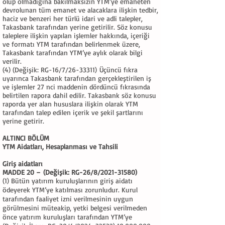
olup olmadığına bakılmaksızın YTM’ye emaneten
devrolunan tüm emanet ve alacaklara ilişkin tedbir,
haciz ve benzeri her türlü idari ve adli talepler,
Takasbank tarafından yerine getirilir. Söz konusu
taleplere ilişkin yapılan işlemler hakkında, içeriği
ve formatı YTM tarafından belirlenmek üzere,
Takasbank tarafından YTM’ye aylık olarak bilgi
verilir.
(4)
(Değişik: RG-16/7/26-33311)
Üçüncü fıkra
uyarınca Takasbank tarafından gerçekleştirilen iş
ve işlemler 27 nci maddenin dördüncü fıkrasında
belirtilen rapora dahil edilir. Takasbank söz konusu
raporda yer alan hususlara ilişkin olarak YTM
tarafından talep edilen içerik ve şekil şartlarını
yerine getirir.
ALTINCI BÖLÜM
YTM Aidatları, Hesaplanması ve Tahsili
Giriş aidatları
MADDE 20 –
(Değişik: RG-26/8/2021-31580)
(1) Bütün yatırım kuruluşlarının giriş aidatı
ödeyerek YTM’ye katılması zorunludur. Kurul
tarafından faaliyet izni verilmesinin uygun
görülmesini müteakip, yetki belgesi verilmeden
önce yatırım kuruluşları tarafından YTM’ye