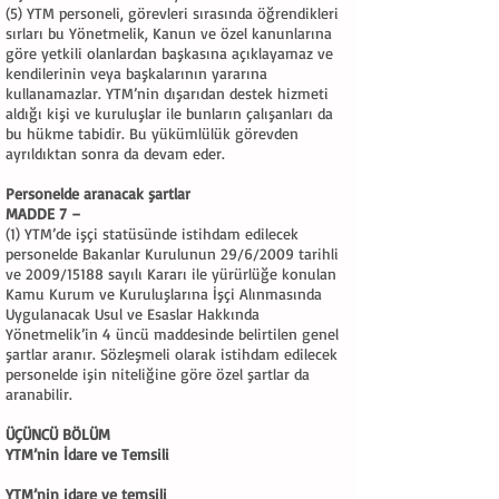
(5) YTM personeli, görevleri sırasında öğrendikleri
sırları bu Yönetmelik, Kanun ve özel kanunlarına
göre yetkili olanlardan başkasına açıklayamaz ve
kendilerinin veya başkalarının yararına
kullanamazlar. YTM’nin dışarıdan destek hizmeti
aldığı kişi ve kuruluşlar ile bunların çalışanları da
bu hükme tabidir. Bu yükümlülük görevden
ayrıldıktan sonra da devam eder.
Personelde aranacak şartlar
MADDE 7 –
(1) YTM’de işçi statüsünde istihdam edilecek
personelde Bakanlar Kurulunun 29/6/2009 tarihli
ve 2009/15188 sayılı Kararı ile yürürlüğe konulan
Kamu Kurum ve Kuruluşlarına İşçi Alınmasında
Uygulanacak Usul ve Esaslar Hakkında
Yönetmelik’in 4 üncü maddesinde belirtilen genel
şartlar aranır. Sözleşmeli olarak istihdam edilecek
personelde işin niteliğine göre özel şartlar da
aranabilir.
ÜÇÜNCÜ BÖLÜM
YTM’nin İdare ve Temsili
YTM’nin idare ve temsili