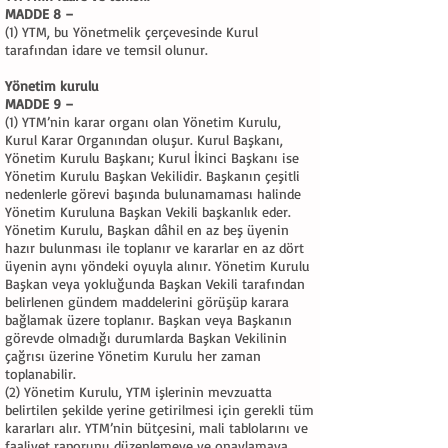
MADDE 8 –
(1) YTM, bu Yönetmelik çerçevesinde Kurul
tarafından idare ve temsil olunur.
Yönetim kurulu
MADDE 9 –
(1) YTM’nin karar organı olan Yönetim Kurulu,
Kurul Karar Organından oluşur. Kurul Başkanı,
Yönetim Kurulu Başkanı; Kurul İkinci Başkanı ise
Yönetim Kurulu Başkan Vekilidir. Başkanın çeşitli
nedenlerle görevi başında bulunamaması halinde
Yönetim Kuruluna Başkan Vekili başkanlık eder.
Yönetim Kurulu, Başkan dâhil en az beş üyenin
hazır bulunması ile toplanır ve kararlar en az dört
üyenin aynı yöndeki oyuyla alınır. Yönetim Kurulu
Başkan veya yokluğunda Başkan Vekili tarafından
belirlenen gündem maddelerini görüşüp karara
bağlamak üzere toplanır. Başkan veya Başkanın
görevde olmadığı durumlarda Başkan Vekilinin
çağrısı üzerine Yönetim Kurulu her zaman
toplanabilir.
(2) Yönetim Kurulu, YTM işlerinin mevzuatta
belirtilen şekilde yerine getirilmesi için gerekli tüm
kararları alır. YTM’nin bütçesini, mali tablolarını ve
faaliyet raporunu düzenlemeye ve onaylamaya,