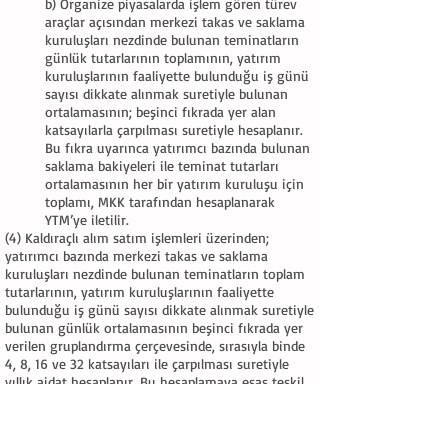
b) Organize piyasalarda işlem gören türev
araçlar açısından merkezi takas ve saklama
kuruluşları nezdinde bulunan teminatların
günlük tutarlarının toplamının, yatırım
kuruluşlarının faaliyette bulunduğu iş günü
sayısı dikkate alınmak suretiyle bulunan
ortalamasının; beşinci fıkrada yer alan
katsayılarla çarpılması suretiyle hesaplanır.
Bu fıkra uyarınca yatırımcı bazında bulunan
saklama bakiyeleri ile teminat tutarları
ortalamasının her bir yatırım kuruluşu için
toplamı, MKK tarafından hesaplanarak
YTM’ye iletilir.
(4) Kaldıraçlı alım satım işlemleri üzerinden;
yatırımcı bazında merkezi takas ve saklama
kuruluşları nezdinde bulunan teminatların toplam
tutarlarının, yatırım kuruluşlarının faaliyette
bulunduğu iş günü sayısı dikkate alınmak suretiyle
bulunan günlük ortalamasının beşinci fıkrada yer
verilen gruplandırma çerçevesinde, sırasıyla binde
4, 8, 16 ve 32 katsayıları ile çarpılması suretiyle
yıllık aidat hesaplanır. Bu hesaplamaya esas teşkil
edecek teminat tutarları toplamının günlük
ortalaması, Takasbank tarafından hesaplanarak
YTM’ye iletilir.