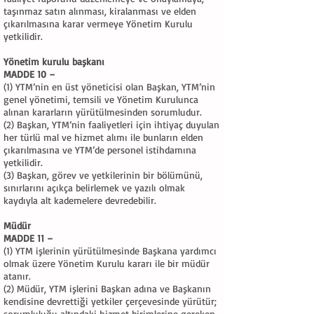
taşınmaz satın alınması, kiralanması ve elden
çıkarılmasına karar vermeye Yönetim Kurulu
yetkilidir.
Yönetim kurulu başkanı
MADDE 10 –
(1) YTM’nin en üst yöneticisi olan Başkan, YTM’nin
genel yönetimi, temsili ve Yönetim Kurulunca
alınan kararların yürütülmesinden sorumludur.
(2) Başkan, YTM’nin faaliyetleri için ihtiyaç duyulan
her türlü mal ve hizmet alımı ile bunların elden
çıkarılmasına ve YTM’de personel istihdamına
yetkilidir.
(3) Başkan, görev ve yetkilerinin bir bölümünü,
sınırlarını açıkça belirlemek ve yazılı olmak
kaydıyla alt kademelere devredebilir.
Müdür
MADDE 11 –
(1) YTM işlerinin yürütülmesinde Başkana yardımcı
olmak üzere Yönetim Kurulu kararı ile bir müdür
atanır.
(2) Müdür, YTM işlerini Başkan adına ve Başkanın
kendisine devrettiği yetkiler çerçevesinde yürütür;
sorumluluğu altındaki hizmet birimlerine gereken