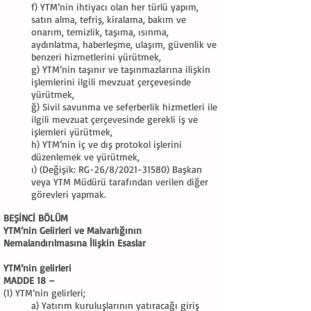
f) YTM’nin ihtiyacı olan her türlü yapım,
satın alma, tefriş, kiralama, bakım ve
onarım, temizlik, taşıma, ısınma,
aydınlatma, haberleşme, ulaşım, güvenlik ve
benzeri hizmetlerini yürütmek,
g) YTM’nin taşınır ve taşınmazlarına ilişkin
işlemlerini ilgili mevzuat çerçevesinde
yürütmek,
ğ) Sivil savunma ve seferberlik hizmetleri ile
ilgili mevzuat çerçevesinde gerekli iş ve
işlemleri yürütmek,
h) YTM’nin iç ve dış protokol işlerini
düzenlemek ve yürütmek,
ı) (Değişik: RG-26/8/2021-31580) Başkan
veya YTM Müdürü tarafından verilen diğer
görevleri yapmak.
BEŞİNCİ BÖLÜM
YTM’nin Gelirleri ve Malvarlığının
Nemalandırılmasına İlişkin Esaslar
YTM’nin gelirleri
MADDE 18 –
(1) YTM’nin gelirleri;
a) Yatırım kuruluşlarının yatıracağı giriş