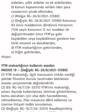
aidatları, yıllık aidatlar ve ek aidatlardan,
b) Kanun kapsamında verilen idari para
cezalarının yüzde ellisinden,
c) (Mülga: RG-26/8/2021-31580)
ç) (Değişik: RG-26/8/2021-31580) Kanunun
83 üncü maddesinin dördüncü fıkrasının
7316 sayılı Kanunun 12 nci maddesi ile
değiştirilmeden önce YTM’ye gelir
kaydedilen veya kaydedilmesi gereken her
türlü emanet ve alacaklardan,
d) YTM malvarlığının getirisinden,
e) Diğer gelirlerden,
oluşur.
YTM malvarlığının kullanım esasları
MADDE 19 – (Değişik: RG-26/8/2021-31580)
(1) YTM malvarlığı, ilgili mevzuatın imkân verdiği
şekilde Yönetim Kurulu tarafından belirlenen
esaslar çerçevesinde değerlendirilir.
(2) (Ek: RG-16/7/26-33311) YTM’nin malvarlığı,
amacı dışında kullanılamaz, teminat gösterilemez,
kamu alacakları için olsa dahi haczedilemez,
rehnedilemez, iflas masasına dâhil edilemez ve
üzerine ihtiyati tedbir konulamaz.
(3)
(Değişik: RG-16/7/26-33311)
Kaydileştirilmiş