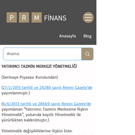
Anasayfa
Blog
YATIRIMCI TAZMİN MERKEZİ YÖNETMELİĞİ
(Sermaye Piyasası Kurulundan)
(
27/2/2015 tarihli ve 29280 sayılı Resmi Gazete’de
yayımlanmıştr.)
(
6/6/2013 tarihli ve 28669 sayılı Resmi Gazete’de
yayımlanan "Yatırımcı Tazmin Merkezine İlişkin
Yönetmelik", yukarıda kayıtlı Yönetmelik ile
yürürlükten kaldırılmıştır.)
Yönetmelik değişikliklerine ilişkin liste: