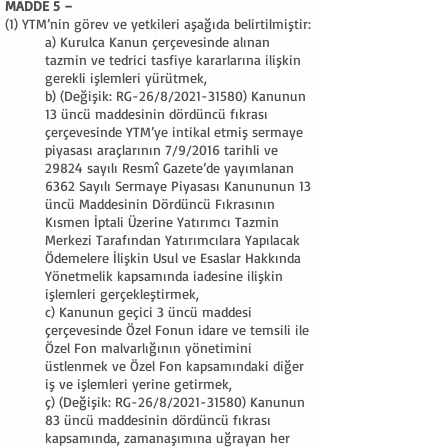
MADDE 5 –
(1) YTM’nin görev ve yetkileri aşağıda belirtilmiştir:
a) Kurulca Kanun çerçevesinde alınan
tazmin ve tedrici tasfiye kararlarına ilişkin
gerekli işlemleri yürütmek,
b) (Değişik: RG-26/8/2021-31580) Kanunun
13 üncü maddesinin dördüncü fıkrası
çerçevesinde YTM’ye intikal etmiş sermaye
piyasası araçlarının 7/9/2016 tarihli ve
29824 sayılı Resmî Gazete’de yayımlanan
6362 Sayılı Sermaye Piyasası Kanununun 13
üncü Maddesinin Dördüncü Fıkrasının
Kısmen İptali Üzerine Yatırımcı Tazmin
Merkezi Tarafından Yatırımcılara Yapılacak
Ödemelere İlişkin Usul ve Esaslar Hakkında
Yönetmelik kapsamında iadesine ilişkin
işlemleri gerçekleştirmek,
c) Kanunun geçici 3 üncü maddesi
çerçevesinde Özel Fonun idare ve temsili ile
Özel Fon malvarlığının yönetimini
üstlenmek ve Özel Fon kapsamındaki diğer
iş ve işlemleri yerine getirmek,
ç) (Değişik: RG-26/8/2021-31580) Kanunun
83 üncü maddesinin dördüncü fıkrası
kapsamında, zamanaşımına uğrayan her