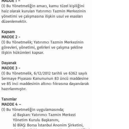
MADDE 1 –
(1) Bu Yönetmeliğin amacı, kamu tüzel kişiliğini
haiz olarak kurulan Yatırımcı Tazmin Merkezinin
yönetimi ve çalışmasına ilişkin usul ve esasları
düzenlemektir.
Kapsam
MADDE 2 -
(1) Bu Yönetmelik; Yatırımcı Tazmin Merkezinin
görevleri, yönetimi, gelirleri ve çalışma şekline
ilişkin hükümleri kapsar.
Dayanak
MADDE 3 -
(1) Bu Yönetmelik, 6/12/2012 tarihli ve 6362 sayılı
Sermaye Piyasası Kanununun 83 üncü maddesine
ve 85 inci maddesinin altıncı fıkrasına dayanılarak
hazırlanmıştır.
Tanımlar
MADDE 4 –
(1) Bu Yönetmeliğin uygulamasında;
a) Başkan: Yatırımcı Tazmin Merkezi
Yönetim Kurulu Başkanını,
b) BİAŞ: Borsa İstanbul Anonim Şirketini,