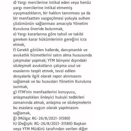
d) Yargı mercilerine intikal eden veya henüz
yargı mercilerine intikal etmemiş
uyuşmazlıkların, bir hakkın tanınması ya da
bir menfaatten vazgeçilmesi yoluyla sulhen
çözümünün sağlanması amacıyla Yönetim
Kuruluna öneride bulunmak,
e) Yargı kararlarına göre tahsil ve takibi
gereken karar hükümlerinin gereğini icra
etmek,
f) Gerekli görülen hallerde, danışmanlık ve
avukatlık hizmetlerini satın alma hususunda
çalışmalar yapmak; YTM bünyesi dışındaki
sözleşmeli avukatların çalışma usul ve
esaslarını tespit etmek, tevzi edilen
dosyalarla ilgili olarak rapor alınmasını
sağlamak ve bu hususları Yönetim Kuruluna
sunmak,
g) YTM’nin menfaatlerini koruyucu,
anlaşmazlıkları önleyici hukuki tedbirleri
zamanında almak, anlaşma ve sözleşmelerin
bu esaslara uygun olarak yapılmasını
sağlamak,
ğ) (Mülga: RG-26/8/2021-31580)
h) (Değişik: RG-26/8/2021-31580) Başkan
veya YTM Müdürü tarafından verilen diğer