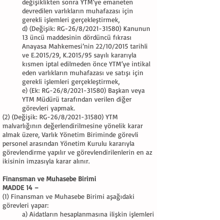
değişiklikten sonra YTM’ye emaneten
devredilen varlıkların muhafazası için
gerekli işlemleri gerçekleştirmek,
d) (Değişik: RG-26/8/2021-31580) Kanunun
13 üncü maddesinin dördüncü fıkrası
Anayasa Mahkemesi’nin 22/10/2015 tarihli
ve E.2015/29, K.2015/95 sayılı kararıyla
kısmen iptal edilmeden önce YTM’ye intikal
eden varlıkların muhafazası ve satışı için
gerekli işlemleri gerçekleştirmek,
e) (Ek: RG-26/8/2021-31580) Başkan veya
YTM Müdürü tarafından verilen diğer
görevleri yapmak.
(2) (Değişik: RG-26/8/2021-31580) YTM
malvarlığının değerlendirilmesine yönelik karar
almak üzere, Varlık Yönetim Biriminde görevli
personel arasından Yönetim Kurulu kararıyla
görevlendirme yapılır ve görevlendirilenlerin en az
ikisinin imzasıyla karar alınır.
Finansman ve Muhasebe Birimi
MADDE 14 –
(1) Finansman ve Muhasebe Birimi aşağıdaki
görevleri yapar:
a) Aidatların hesaplanmasına ilişkin işlemleri