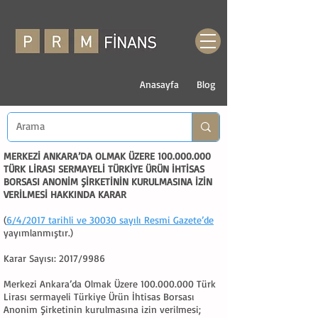
Anasayfa
Blog
MERKEZİ ANKARA’DA OLMAK ÜZERE
100.000.000
TÜRK LİRASI SERMAYELİ TÜRKİYE ÜRÜN İHTİSAS
BORSASI ANONİM ŞİRKETİNİN KURULMASINA İZİN
VERİLMESİ HAKKINDA KARAR
(
6/4/2017 tarihli ve 30030 sayılı Resmi Gazete’de
yayımlanmıştır.)
Karar Sayısı: 2017/9986
Merkezi Ankara’da Olmak Üzere
100.000.000
Türk
Lirası sermayeli Türkiye Ürün İhtisas Borsası
Anonim Şirketinin kurulmasına izin verilmesi;